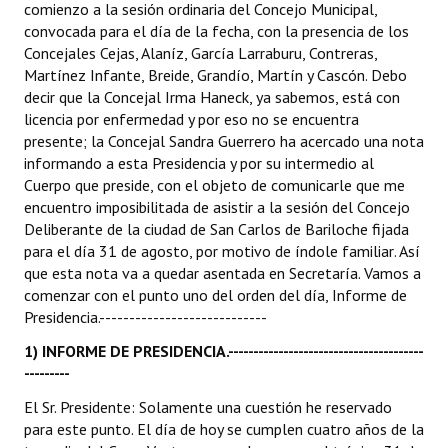
comienzo a la sesión ordinaria del Concejo Municipal,
convocada para el día de la fecha, con la presencia de los
Dictámenes Asesoría Letrada
Concejales Cejas, Alaníz, García Larraburu, Contreras,
Martínez Infante, Breide, Grandío, Martín y Cascón. Debo
Actas de Sesión
decir que la Concejal Irma Haneck, ya sabemos, está con
licencia por enfermedad y por eso no se encuentra
Informes de Unidad Coordinadora
presente; la Concejal Sandra Guerrero ha acercado una nota
informando a esta Presidencia y por su intermedio al
Ejecución Presupuestaria
Cuerpo que preside, con el objeto de comunicarle que me
Actas de Audiencias Públicas
encuentro imposibilitada de asistir a la sesión del Concejo
Deliberante de la ciudad de San Carlos de Bariloche fijada
NORMATIVA
para el día 31 de agosto, por motivo de índole familiar. Así
que esta nota va a quedar asentada en Secretaría. Vamos a
comenzar con el punto uno del orden del día, Informe de
Comunicaciones
Presidencia.----------------------------
Declaraciones
1) INFORME DE PRESIDENCIA.---------------------------------------
---------
Resoluciones
El Sr. Presidente: Solamente una cuestión he reservado
Resoluciones de Presidencia
para este punto. El día de hoy se cumplen cuatro años de la