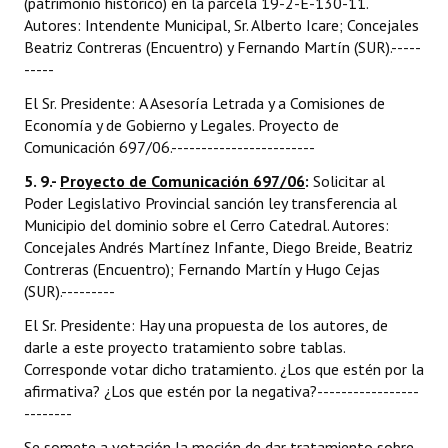
(patrimonio histórico) en la parcela 19-2-E-130-11.
Autores: Intendente Municipal, Sr. Alberto Icare; Concejales
Beatriz Contreras (Encuentro) y Fernando Martín (SUR).-----
-----
El Sr. Presidente: A Asesoría Letrada y a Comisiones de
Economía y de Gobierno y Legales. Proyecto de
Comunicación 697/06.------------------------
5. 9.-
Proyecto de Comunicación 697/06
:
Solicitar al
Poder Legislativo Provincial sanción ley transferencia al
Municipio del dominio sobre el Cerro Catedral. Autores:
Concejales Andrés Martínez Infante, Diego Breide, Beatriz
Contreras (Encuentro); Fernando Martín y Hugo Cejas
(SUR).---------
El Sr. Presidente: Hay una propuesta de los autores, de
darle a este proyecto tratamiento sobre tablas.
Corresponde votar dicho tratamiento. ¿Los que estén por la
afirmativa? ¿Los que estén por la negativa?-----------------
--------
Se somete a votación la moción de dar tratamiento sobre