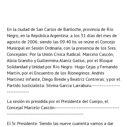
Programas
LEGISLACIÓN
En la ciudad de San Carlos de Bariloche, provincia de Río
Constitución Nacional
Negro, en la República Argentina; a los 31 días del mes de
agosto de 2006; siendo las 09:40 hs. se reúne el Concejo
Constitución Provincial
Municipal en Sesión Ordinaria, con la presencia de los Sres.
Concejales: Por la Unión Cívica Radical: Marcelo Cascón,
Carta Orgánica 2007
Alicia Grandío y Guillermina Alaníz Gatius; por el Bloque
Solidaridad y Unidad por Río Negro: Hugo Cejas y Fernando
Reglamento Interno
Martín, por el Encuentro de los Rionegrinos: Andrés
Digesto
Martínez Infante, Diego Breide y Beatríz Contreras; y por el
Partido Justicialista: Silvina García Larraburu.-----------------
Organigrama
-------------
La sesión es presidida por el Presidente del Cuerpo, el
DOCUMENTOS
Concejal Marcelo Cascón.--------------------------------------
---------------------------------------------
Informes de Gestión
El Sr. Presidente: Siendo las nueve cuarenta vamos a dar
Proyectos Presentados