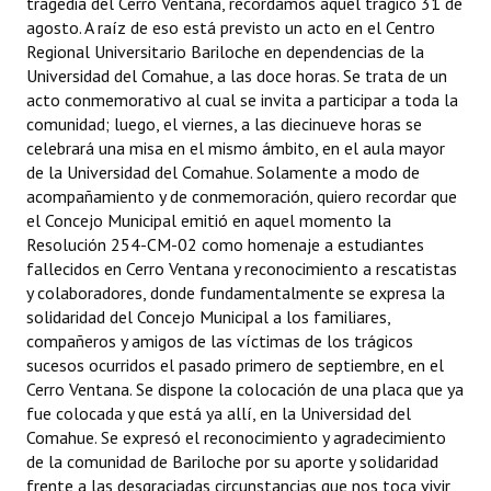
tragedia del Cerro Ventana, recordamos aquel trágico 31 de
INSTITUCIONAL
agosto. A raíz de eso está previsto un acto en el Centro
Regional Universitario Bariloche en dependencias de la
Antiguos Pobladores
Universidad del Comahue, a las doce horas. Se trata de un
acto conmemorativo al cual se invita a participar a toda la
Noticias Destacadas
comunidad; luego, el viernes, a las diecinueve horas se
celebrará una misa en el mismo ámbito, en el aula mayor
Registros y Distinciones
de la Universidad del Comahue. Solamente a modo de
acompañamiento y de conmemoración, quiero recordar que
Datos Históricos
el Concejo Municipal emitió en aquel momento la
Resolución 254-CM-02 como homenaje a estudiantes
Premio al Mérito - Registro
fallecidos en Cerro Ventana y reconocimiento a rescatistas
Audiencias Públicas - Registro
y colaboradores, donde fundamentalmente se expresa la
solidaridad del Concejo Municipal a los familiares,
Mujeres que Dejaron Huellas - Registro
compañeros y amigos de las víctimas de los trágicos
sucesos ocurridos el pasado primero de septiembre, en el
Periodistas Decanos - Registro
Cerro Ventana. Se dispone la colocación de una placa que ya
fue colocada y que está ya allí, en la Universidad del
Ciudadano Ilustre - Registro
Comahue. Se expresó el reconocimiento y agradecimiento
de la comunidad de Bariloche por su aporte y solidaridad
Banca del Vecino - Registro
frente a las desgraciadas circunstancias que nos toca vivir,