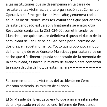
a las instituciones que se desempeñan en la tarea de
Huéspedes de Honor - Registro
rescate de las víctimas, bajo la organización del Comando
Operativo de Emergencias de Montaña; y enumera todas
Antiguos Pobladores - Registro
aquellas instituciones, más los voluntarios que participaron
Reconocimientos - Registro
de este denodado esfuerzo, y finalmente se emitió otra
Resolución conjunta, la 253-CM-02, con el Intendente
Bariloche, Municipio intercultural
Municipal, con quien se... en definitiva dispuso el duelo de la
comunidad de San Carlos de Bariloche por el término de
Entrega de distinciones
dos días, en aquél momento. Yo, lo que propongo, a modo
de homenaje de este Concejo Municipal y por tratarse de un
REFORMA DE LA CARTA ORGÁNICA
hecho que difícilmente pueda ser borrado de la memoria de
la comunidad, es hacer un minuto de silencio para comenzar
la sesión del día de hoy, de esta manera.----------------------
------------------------
Se conmemora a las víctimas del accidente en Cerro
Ventana haciendo un minuto de silencio.----------------------
------------------------------------------------
El Sr. Presidente: Bien. Esto era lo que a mí me interesaba
dejar expresado en el punto uno, Informe de Presidencia.