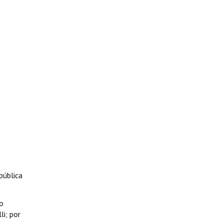
pública
io
i; por