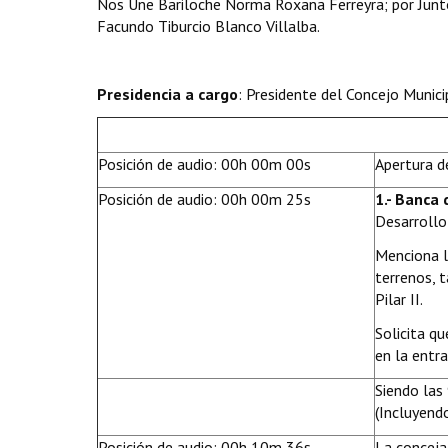
Nos Une Bariloche Norma Roxana Ferreyra; por Junt
Facundo Tiburcio Blanco Villalba.
Presidencia a cargo
: Presidente del Concejo Munici
Posición de audio: 00h 00m 00s
Apertura de
Posición de audio: 00h 00m 25s
1.- Banca 
Desarrollo 
Menciona l
terrenos, 
Pilar II.
Solicita q
en la entra
Siendo las
(Incluyendo
Posición de audio: 00h 10m 36s
La conceja