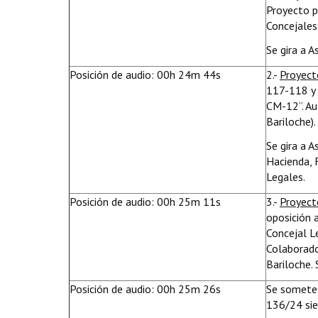
Proyecto pa
Concejales 
Se gira a A
Posición de audio: 00h 24m 44s
2.-
Proyect
117-118 y
CM-12”. Au
Bariloche).
Se gira a 
Hacienda, 
Legales.
Posición de audio: 00h 25m 11s
3.-
Proyect
oposición a
Concejal L
Colaborado
Bariloche. 
Posición de audio: 00h 25m 26s
Se somete 
136/24 sie