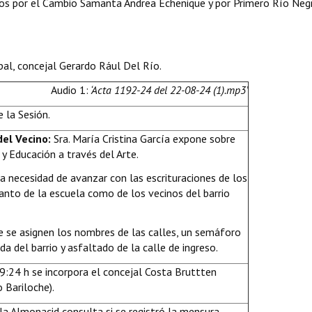
os por el Cambio Samanta Andrea Echenique y por Primero Río Neg
pal, concejal Gerardo Rául Del Río.
Audio 1:
‘Acta 1192-24 del 22-08-24 (1).mp3’
 la Sesión.
del Vecino:
Sra. María Cristina García expone sobre
y Educación a través del Arte.
a necesidad de avanzar con las escrituraciones de los
tanto de la escuela como de los vecinos del barrio
ue se asignen los nombres de las calles, un semáforo
da del barrio y asfaltado de la calle de ingreso.
 9:24 h se incorpora el concejal Costa Bruttten
 Bariloche).
la Almonacid consulta si se registró la mensura