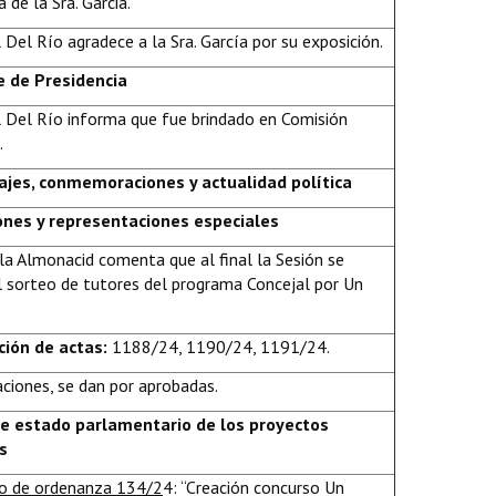
a de la Sra. Garcia.
 Del Río agradece a la Sra. García por su exposición.
e de Presidencia
l Del Río informa que fue brindado en Comisión
.
ajes, conmemoraciones y actualidad política
iones y representaciones especiales
la Almonacid comenta que al final la Sesión se
el sorteo de tutores del programa Concejal por Un
ción de actas:
1188/24, 1190/24, 1191/24.
aciones, se dan por aprobadas.
de estado parlamentario de los proyectos
s
o de ordenanza 134/2
4: “Creación concurso Un