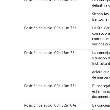
definitiva 
Siendo las
Bariloche).
Posición de audio: 00h 11m 36s
La Sra. Ga
correccione
concejales
vecinos pue
Posición de audio: 00h 18m 28s
La conceja
situación 
Instituto d
Aclara que
de una parc
Posición de audio: 00h 19m 56s
El conceja
están visad
documentac
Posición de audio: 00h 22m 04s
La conceja