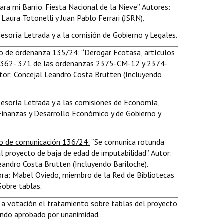
ra mi Barrio. Fiesta Nacional de la Nieve”. Autores:
Laura Totonelli y Juan Pablo Ferrari (JSRN).
sesoría Letrada y a la comisión de Gobierno y Legales.
o de ordenanza 135/24:
“Derogar Ecotasa, artículos
 362- 371 de las ordenanzas 2375-CM-12 y 2374-
tor: Concejal Leandro Costa Brutten (Incluyendo
Asesoría Letrada y a las comisiones de Economía,
Finanzas y Desarrollo Económico y de Gobierno y
o de comunicación 136/24:
“Se comunica rotunda
l proyecto de baja de edad de imputabilidad”. Autor:
eandro Costa Brutten (Incluyendo Bariloche).
ra: Mabel Oviedo, miembro de la Red de Bibliotecas
Sobre tablas.
a votación el tratamiento sobre tablas del proyecto
ndo aprobado por unanimidad.