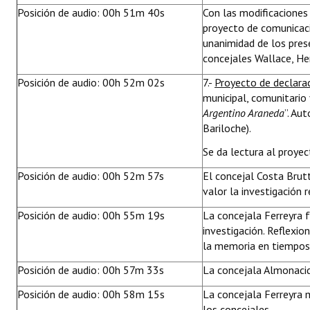
Posición de audio: 00h 51m 40s
Con las modificaciones
proyecto de comunicac
unanimidad de los pres
concejales Wallace, He
Posición de audio: 00h 52m 02s
7.-
Proyecto de declara
municipal, comunitario 
Argentino Araneda
”. Au
Bariloche).
Se da lectura al proyec
Posición de audio: 00h 52m 57s
El concejal Costa Brut
valor la investigación r
Posición de audio: 00h 55m 19s
La concejala Ferreyra fe
investigación. Reflexio
la memoria en tiempos 
Posición de audio: 00h 57m 33s
La concejala Almonacid 
Posición de audio: 00h 58m 15s
La concejala Ferreyra 
los concejales.