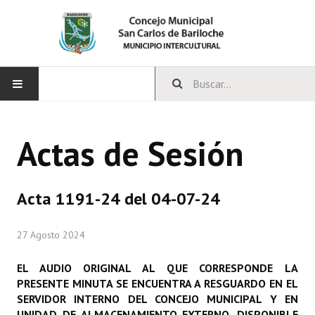
INICIO
Actas de Sesión
CONCEJO
Bloques Políticos
Acta 1191-24 del 04-07-24
Integrantes del Concejo
27 Agosto 2024
Comisiones Permanentes
EL AUDIO ORIGINAL AL QUE CORRESPONDE LA
Comisiones Especiales
PRESENTE MINUTA SE ENCUENTRA A RESGUARDO EN EL
SERVIDOR INTERNO DEL CONCEJO MUNICIPAL Y EN
Concejales Mandato Cumplido
UNIDAD DE ALMACENAMIENTO EXTERNO, DISPONIBLE