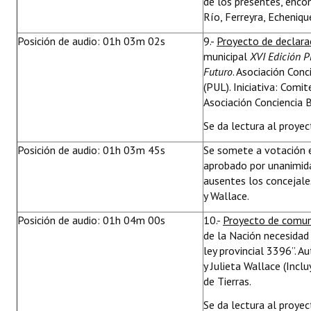
de los presentes, enco
Río, Ferreyra, Echeniqu
Posición de audio: 01h 03m 02s
9.-
Proyecto de declar
municipal
XVI Edición P
Futuro
. Asociación Conc
(PUL). Iniciativa: Com
Asociación Conciencia B
Se da lectura al proyect
Posición de audio: 01h 03m 45s
Se somete a votación 
aprobado por unanimid
ausentes los concejales
y Wallace.
Posición de audio: 01h 04m 00s
10.-
Proyecto de comun
de la Nación necesidad
ley provincial 3396”. 
y Julieta Wallace (Inclu
de Tierras.
Se da lectura al proyec