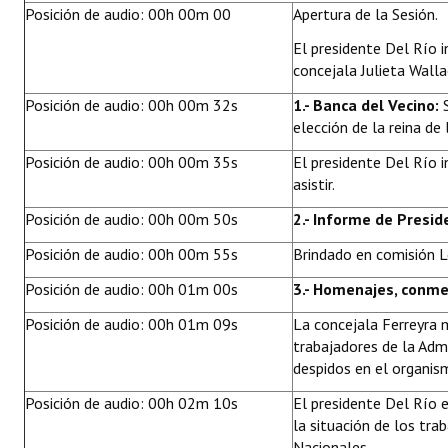
Posición de audio: 00h 00m 00
Apertura de la Sesión.
Huéspedes de Honor - Registro
El presidente Del Río i
Antiguos Pobladores - Registro
concejala Julieta Walla
Reconocimientos - Registro
Posición de audio: 00h 00m 32s
1.- Banca del Vecino:
S
elección de la reina de 
Bariloche, Municipio intercultural
Posición de audio: 00h 00m 35s
El presidente Del Río 
Entrega de distinciones
asistir.
Posición de audio: 00h 00m 50s
2.- Informe de Presid
REFORMA DE LA CARTA ORGÁNICA
Posición de audio: 00h 00m 55s
Brindado en comisión Le
Posición de audio: 00h 01m 00s
3.- Homenajes, conme
Posición de audio: 00h 01m 09s
La concejala Ferreyra m
trabajadores de la Adm
despidos en el organis
Posición de audio: 00h 02m 10s
El presidente Del Río e
la situación de los tra
Nacionales.