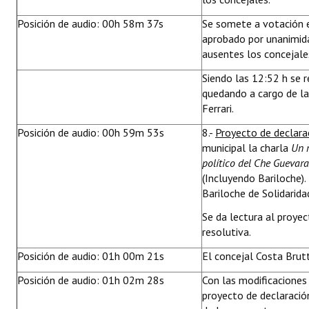
Posición de audio: 00h 58m 37s
Se somete a votación e
aprobado por unanimid
ausentes los concejale
Siendo las 12:52 h se r
quedando a cargo de la 
Ferrari.
Posición de audio: 00h 59m 53s
8.-
Proyecto de declara
municipal la charla
Un r
político del Che Guevara
(Incluyendo Bariloche).
Bariloche de Solidarida
Se da lectura al proyec
resolutiva.
Posición de audio: 01h 00m 21s
El concejal Costa Brut
Posición de audio: 01h 02m 28s
Con las modificaciones
proyecto de declaraci