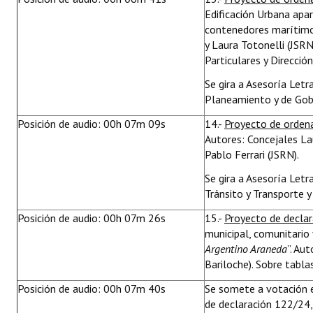
Edificación Urbana apa
contenedores marítimos
y Laura Totonelli (JSRN
Particulares y Direcció
Se gira a Asesoría Letr
Planeamiento y de Gobi
Posición de audio: 00h 07m 09s
14.-
Proyecto de orden
Autores: Concejales La
Pablo Ferrari (JSRN).
Se gira a Asesoría Letr
Tránsito y Transporte y
Posición de audio: 00h 07m 26s
15.-
Proyecto de decla
municipal, comunitario 
Argentino Araneda
”. Au
Bariloche). Sobre tablas
Posición de audio: 00h 07m 40s
Se somete a votación e
de declaración 122/24,