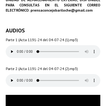
PARA CONSULTAS EN EL SIGUIENTE CORREO
Programas
ELECTRÓNICO: prensaconcejobariloche@gmail.com
LEGISLACIÓN
Constitución Nacional
AUDIOS
Constitución Provincial
Parte 1 (Acta 1191-24 del 04-07-24 (1).mp3)
Carta Orgánica 2007
Reglamento Interno
Digesto
Parte 2 (Acta 1191-24 del 04-07-24 (2).mp3)
Organigrama
DOCUMENTOS
Informes de Gestión
Proyectos Presentados