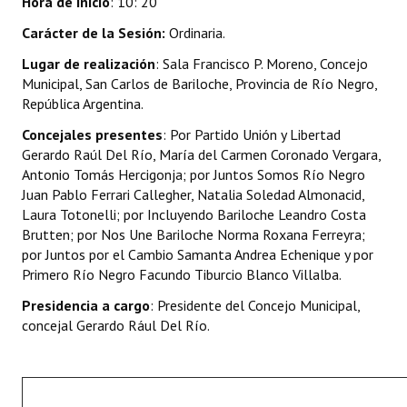
Hora de inicio
: 10: 20
INSTITUCIONAL
Carácter de la Sesión:
Ordinaria.
Antiguos Pobladores
Lugar de realización
: Sala Francisco P. Moreno, Concejo
Municipal, San Carlos de Bariloche, Provincia de Río Negro,
Noticias Destacadas
República Argentina.
Registros y Distinciones
Concejales presentes
: Por Partido Unión y Libertad
Gerardo Raúl Del Río, María del Carmen Coronado Vergara,
Datos Históricos
Antonio Tomás Hercigonja; por Juntos Somos Río Negro
Juan Pablo Ferrari Callegher, Natalia Soledad Almonacid,
Premio al Mérito - Registro
Laura Totonelli; por Incluyendo Bariloche Leandro Costa
Brutten; por Nos Une Bariloche Norma Roxana Ferreyra;
Audiencias Públicas - Registro
por Juntos por el Cambio Samanta Andrea Echenique y por
Primero Río Negro Facundo Tiburcio Blanco Villalba.
Mujeres que Dejaron Huellas - Registro
Presidencia a cargo
: Presidente del Concejo Municipal,
Periodistas Decanos - Registro
concejal Gerardo Rául Del Río.
Ciudadano Ilustre - Registro
Banca del Vecino - Registro