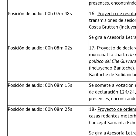
presentes, encontrándo
Posición de audio: 00h 07m 48s
16.-
Proyecto de resol
transmisiones de sesion
Costa Brutten (Incluye
Se gira a Asesoría Letr
Posición de audio: 00h 08m 02s
17.-
Proyecto de declar
municipal la charla
Un r
político del Che Guevara
(Incluyendo Bariloche).
Bariloche de Solidarida
Posición de audio: 00h 08m 15s
Se somete a votación e
de declaración 124/24,
presentes, encontrándo
Posición de audio: 00h 08m 23s
18.-
Proyecto de orden
casas rodantes motorho
Concejal Samanta Echen
Se gira a Asesoría Let