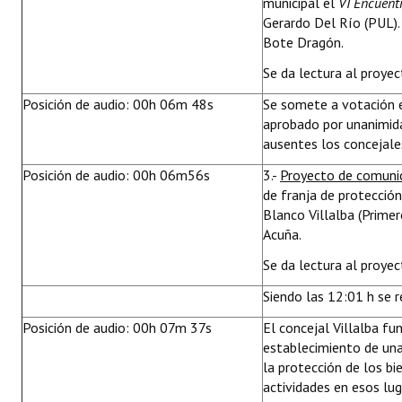
municipal el
VI Encuent
Gerardo Del Río (PUL). 
Bote Dragón.
Se da lectura al proyec
Posición de audio: 00h 06m 48s
Se somete a votación e
aprobado por unanimid
ausentes los concejale
Posición de audio: 00h 06m56s
3.-
Proyecto de comuni
de franja de protección
Blanco Villalba (Primer
Acuña.
Se da lectura al proyec
Siendo las 12:01 h se re
Posición de audio: 00h 07m 37s
El concejal Villalba f
establecimiento de una
la protección de los bi
actividades en esos lug