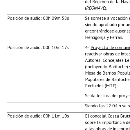
del Régimen de la Nave
(
REGINAVE
).
Posición de audio: 00h 09m 58s
Se somete a votación 
siendo aprobado por un
encontrándose ausentes
Hercigonja y Ferrari.
Posición de audio: 00h 10m 17s
4.-
Proyecto de comuni
reactivar obras de inte
Autores: Concejales Le
(Incluyendo Bariloche) 
Mesa de Barrios Popula
Populares de Bariloch
Excluidos (MTE).
Se da lectura del proye
Siendo las 12:04 h se r
Posición de audio: 00h 11m 19s
El concejal Costa Bru
sobre la importancia d
a las obras de integrac