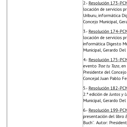
2.-
Resolución 173-PC
locación de servicios p
Uriburu, informática Di
Concejo Municipal, Ger
3.-
Resolución 174-PC
locación de servicios 
informática Digesto Mun
Municipal, Gerardo Del
4.-
Resolución 175-PC
evento
Trae tu Taza
, en
Presidente del Concejo 
Concejal Juan Pablo Fe
5.-
Resolución 182-PC
2.ª edición de
Juntos y 
Municipal, Gerardo Del
6.-
Resolución 199-PC
presentación del libro
Buch”. Autor: President