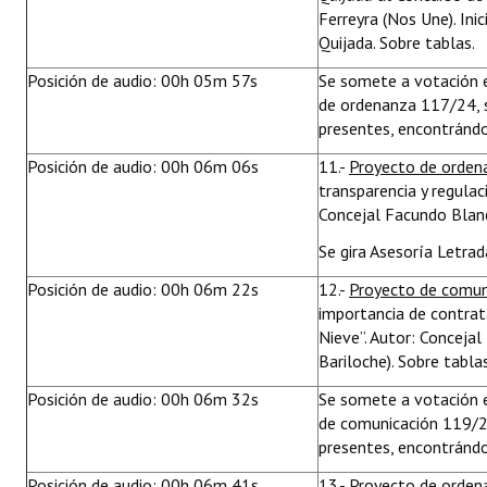
Ferreyra (Nos Une). In
Quijada. Sobre tablas.
Posición de audio: 00h 05m 57s
Se somete a votación e
de ordenanza 117/24, 
presentes, encontrándo
Posición de audio: 00h 06m 06s
11.-
Proyecto de orden
transparencia y regulaci
Concejal Facundo Blanc
Se gira Asesoría Letrad
Posición de audio: 00h 06m 22s
12.-
Proyecto de comun
importancia de contrata
Nieve”. Autor: Conceja
Bariloche). Sobre tablas
Posición de audio: 00h 06m 32s
Se somete a votación e
de comunicación 119/2
presentes, encontrándo
Posición de audio: 00h 06m 41s
13.-
Proyecto de orde