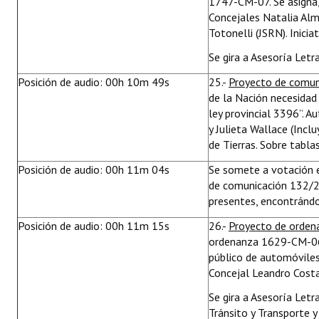
1747-CM-07. Se asigna,
Concejales Natalia Almo
Totonelli (JSRN). Inicia
Se gira a Asesoría Letr
Posición de audio: 00h 10m 49s
25.-
Proyecto de comun
de la Nación necesidad
ley provincial 3396”. 
y Julieta Wallace (Inclu
de Tierras. Sobre tablas
Posición de audio: 00h 11m 04s
Se somete a votación e
de comunicación 132/2
presentes, encontrándo
Posición de audio: 00h 11m 15s
26.-
Proyecto de orde
ordenanza 1629-CM-06.
público de automóviles 
Concejal Leandro Costa
Se gira a Asesoría Letr
Tránsito y Transporte y