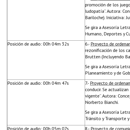
promoción de los juego
ludopatía”. Autora: Con
Bariloche). Iniciativa: 
Se gira a Asesoría Letr
Humano, Deportes y Cul
Posición de audio: 00h 04m 32s
6.-
Proyecto de ordena
rezonificación de los c
Brutten (Incluyendo Bar
Se gira a Asesoría Letr
Planeamiento y de Gobi
Posición de audio: 00h 04m 47s
7.-
Proyecto de ordena
conducir. Se actualizan
vigente”. Autora: Concej
Norberto Bianchi.
Se gira a Asesoría Letr
Tránsito y Transporte y
Posición de audio: 00h 05m 07s
8.-
Proyecto de comuni