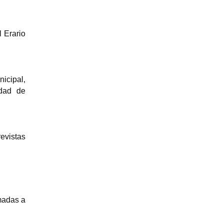
 Erario
icipal,
idad de
revistas
madas a