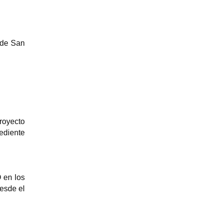
 de San
proyecto
ediente
O
en los
desde el