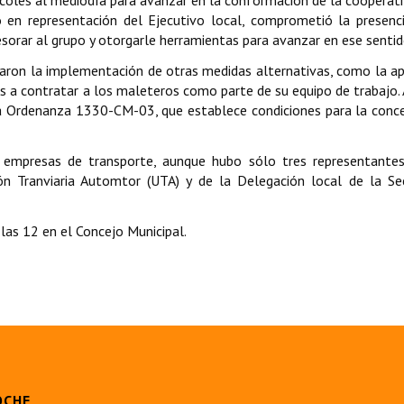
oles al mediodía para avanzar en la conformación de la cooperati
o en representación del Ejecutivo local, comprometió la presenc
orar al grupo y otorgarle herramientas para avanzar en ese sentid
taron la implementación de otras medidas alternativas, como la ap
s a contratar a los maleteros como parte de su equipo de trabajo
 la Ordenanza 1330-CM-03, que establece condiciones para la conc
 empresas de transporte, aunque hubo sólo tres representantes
n Tranviaria Automtor (UTA) y de la Delegación local de la Se
las 12 en el Concejo Municipal.
OCHE