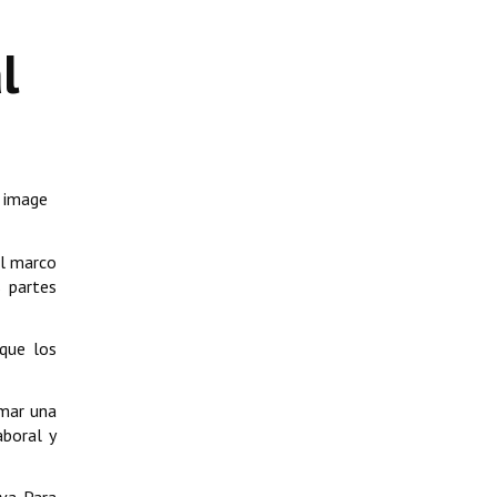
l
e image
el marco
s partes
que los
rmar una
aboral y