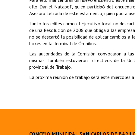
Para ello mantendrán un nuevo encuentro este miérc
ello Daniel Natapof, quien participó del encuentr
Asesora Letrada de este estamento, quien podrá ases
Tanto los ediles como el Ejecutivo local no descar
de una Resolución de 2008 que obliga a las empresa
no se descartó la posibilidad de aplicar cambios a
boxes en la Terminal de Ómnibus.
Las autoridades de la Comisión convocaron a las
mismas. También estuvieron directivos de la Unió
provincial de Trabajo.
La próxima reunión de trabajo será este miércoles a 
CONCEJO MUNICIPAL SAN CARLOS DE BARIL