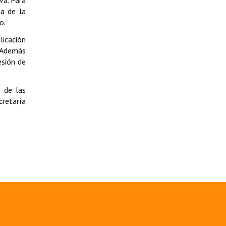
va. Para
ia de la
o.
licación
. Además
esión de
 de las
cretaría