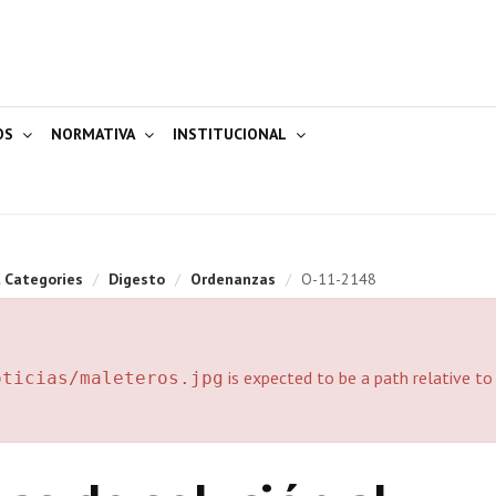
OS
NORMATIVA
INSTITUCIONAL
l Categories
/
Digesto
/
Ordenanzas
/
O-11-2148
is expected to be a path relative to
oticias/maleteros.jpg