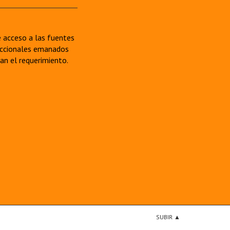
re acceso a las fuentes
sdiccionales emanados
van el requerimiento.
SUBIR ▲