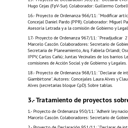
Hugo Cejas (FpV-Sur). Colaborador: Guillermo Corbell
16.- Proyecto de Ordenanza 966/11: “Modificar artí
Concejal Daniel Pardo (PPR). Colaborador: Miguel Pan
Asesoría Letrada y a la comisión de Gobierno y Legal
17.- Proyecto de Ordenanza 967/11: “Preadjudicar 27
Marcelo Cascón. Colaboradores: Secretario de Gobier
Secretaria de Planeamiento, Arq. Fabiela Orlandi; Osc
IPPV, Carlos Cañiú; Juntas Vecinales de los barrios L
comisiones de Acción Social y de Gobierno y Legales.
18.- Proyecto de Ordenanza 968/11: “Declarar de inter
Giambirtone”. Autores: Concejales Laura Alves y Cla
Alves (secretarias bloque CpD). Sobre tablas.
3.- Tratamiento de proyectos sobr
1.- Proyecto de Ordenanza 950/11: “Adherir ley nacio
Marcelo Cascón. Colaboradores: Secretario de Gobier
2.- Proyecto de Declaración 951/11: “Declarar de in