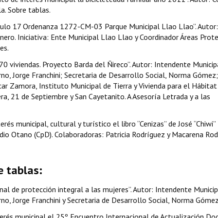
a. Sobre tablas.
culo 17 Ordenanza 1272-CM-03 Parque Municipal Llao Llao”. Autor:
ero. Iniciativa: Ente Municipal Llao Llao y Coordinador Áreas Prote
es.
0 viviendas. Proyecto Barda del Ñireco”. Autor: Intendente Municip
no, Jorge Franchini; Secretaria de Desarrollo Social, Norma Gómez;
ar Zamora, Instituto Municipal de Tierra y Vivienda para el Hábitat 
era, 21 de Septiembre y San Cayetanito. A Asesoría Letrada y a las
és municipal, cultural y turístico el libro “Cenizas” de José “Chiwi”
udio Otano (CpD). Colaboradoras: Patricia Rodríguez y Macarena Ro
e tablas:
nal de protección integral a las mujeres”. Autor: Intendente Municip
no, Jorge Franchini y Secretaria de Desarrollo Social, Norma Gómez
terés municipal el 25º Encuentro Internacional de Actualización Doc