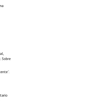
una
al,
. Sobre
ente”.
tario
e