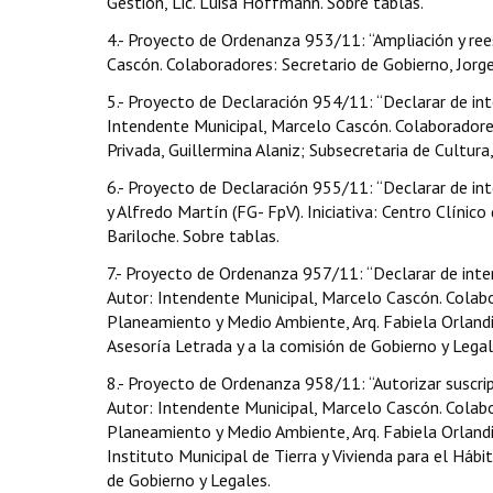
Gestión, Lic. Luisa Hoffmann. Sobre tablas.
4.- Proyecto de Ordenanza 953/11: “Ampliación y ree
Cascón. Colaboradores: Secretario de Gobierno, Jorge
5.- Proyecto de Declaración 954/11: “Declarar de int
Intendente Municipal, Marcelo Cascón. Colaboradores:
Privada, Guillermina Alaniz; Subsecretaria de Cultur
6.- Proyecto de Declaración 955/11: “Declarar de inte
y Alfredo Martín (FG- FpV). Iniciativa: Centro Clínic
Bariloche. Sobre tablas.
7.- Proyecto de Ordenanza 957/11: “Declarar de interé
Autor: Intendente Municipal, Marcelo Cascón. Colabor
Planeamiento y Medio Ambiente, Arq. Fabiela Orlandi e
Asesoría Letrada y a la comisión de Gobierno y Legal
8.- Proyecto de Ordenanza 958/11: “Autorizar suscr
Autor: Intendente Municipal, Marcelo Cascón. Colabor
Planeamiento y Medio Ambiente, Arq. Fabiela Orlandi
Instituto Municipal de Tierra y Vivienda para el Hábi
de Gobierno y Legales.