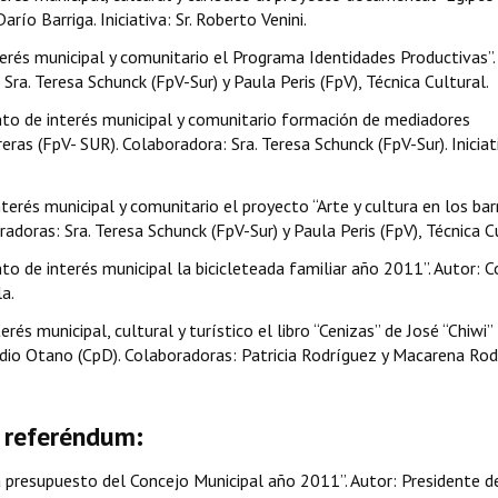
río Barriga. Iniciativa: Sr. Roberto Venini.
erés municipal y comunitario el Programa Identidades Productivas”.
Sra. Teresa Schunck (FpV-Sur) y Paula Peris (FpV), Técnica Cultural.
nto de interés municipal y comunitario formación de mediadores
eras (FpV- SUR). Colaboradora: Sra. Teresa Schunck (FpV-Sur). Iniciat
erés municipal y comunitario el proyecto “Arte y cultura en los barr
adoras: Sra. Teresa Schunck (FpV-Sur) y Paula Peris (FpV), Técnica C
o de interés municipal la bicicleteada familiar año 2011”. Autor: C
a.
és municipal, cultural y turístico el libro “Cenizas” de José “Chiwi”
udio Otano (CpD). Colaboradoras: Patricia Rodríguez y Macarena Ro
d referéndum:
 presupuesto del Concejo Municipal año 2011”. Autor: Presidente d