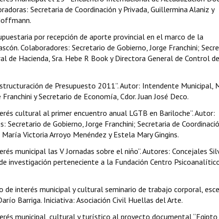
adoras: Secretaria de Coordinación y Privada, Guillermina Alaniz y
 Hoffmann.
puestaria por recepción de aporte provincial en el marco de la
scón. Colaboradores: Secretario de Gobierno, Jorge Franchini; Secre
al de Hacienda, Sra. Hebe R Book y Directora General de Control d
structuración de Presupuesto 2011”. Autor: Intendente Municipal, 
 Franchini y Secretario de Economía, Cdor. Juan José Deco.
erés cultural al primer encuentro anual LGTB en Bariloche”. Autor:
 Secretario de Gobierno, Jorge Franchini; Secretaria de Coordinació
a, María Victoria Arroyo Menéndez y Estela Mary Gingins.
rés municipal las V Jornadas sobre el niño”. Autores: Concejales Sil
o de investigación perteneciente a la Fundación Centro Psicoanalític
 de interés municipal y cultural seminario de trabajo corporal, esc
río Barriga. Iniciativa: Asociación Civil Huellas del Arte.
erés municipal, cultural y turístico al proyecto documental “Egipto