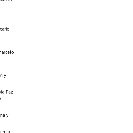
tario
e
Marcelo
n y
via Paz
o
ena y
 en la