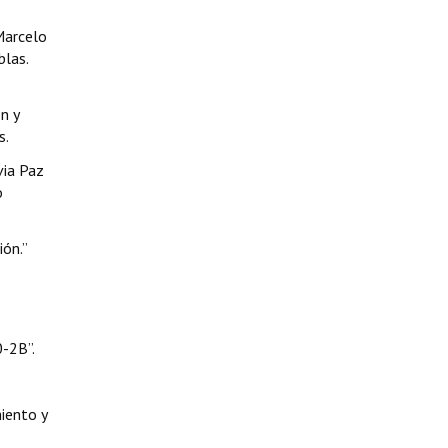
Marcelo
blas.
n y
s.
via Paz
o
ión.”
-2B”.
miento y