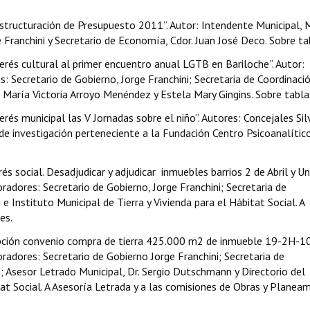
structuración de Presupuesto 2011”. Autor: Intendente Municipal, 
 Franchini y Secretario de Economía, Cdor. Juan José Deco. Sobre ta
erés cultural al primer encuentro anual LGTB en Bariloche”. Autor:
 Secretario de Gobierno, Jorge Franchini; Secretaria de Coordinació
a, María Victoria Arroyo Menéndez y Estela Mary Gingins. Sobre tabla
rés municipal las V Jornadas sobre el niño”. Autores: Concejales Sil
o de investigación perteneciente a la Fundación Centro Psicoanalític
s social. Desadjudicar y adjudicar inmuebles barrios 2 de Abril y Un
adores: Secretario de Gobierno, Jorge Franchini; Secretaria de
 Instituto Municipal de Tierra y Vivienda para el Hábitat Social. A
es.
ipción convenio compra de tierra 425.000 m2 de inmueble 19-2H-10
adores: Secretario de Gobierno Jorge Franchini; Secretaria de
; Asesor Letrado Municipal, Dr. Sergio Dutschmann y Directorio del
tat Social. A Asesoría Letrada y a las comisiones de Obras y Planea