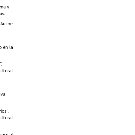
ena y
as.
 Autor:
o en la
.
ltural.
iva:
ios”.
ltural.
oncejal