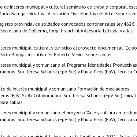
 de interés municipal y cultural seminario de trabajo corporal, esc
río Barriga. Iniciativa: Asociación Civil Huellas del Arte. Sobre tabl
egistro provincial de soldados convocados continentales ley 4626”.
ecretario de Gobierno, Jorge Franchini. A Asesoría Letrada y a las
terés municipal, cultural y turístico al proyecto documental “Egipt
río Barriga. Iniciativa: Sr. Roberto Venini. Sobre tablas.
nterés municipal y comunitario el Programa Identidades Productivas”
adoras: Sra. Teresa Schunck (FpV-Sur) y Paula Peris (FpV), Técnica Cu
nto de interés municipal y comunitario formación de mediadores
eras (FpV- SUR). Colaboradora: Sra. Teresa Schunck (FpV-Sur). Iniciat
obre tablas.
erés municipal y comunitario el proyecto “Arte y cultura en los barr
adoras: Sra. Teresa Schunck (FpV-Sur) y Paula Peris (FpV), Técnica Cu
o de interés municipal la bicicleteada familiar año 2011”. Autor: C