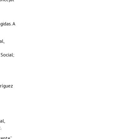
gidas. A
al,
Social;
dríguez
al,
.
ente”.