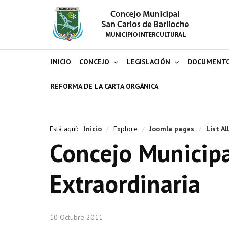
INICIO
CONCEJO
LEGISLACIÓN
DOCUMENT
REFORMA DE LA CARTA ORGÁNICA
Está aquí:
Inicio
/
Explore
/
Joomla pages
/
List Al
Concejo Municipa
Extraordinaria
10 Octubre 2011