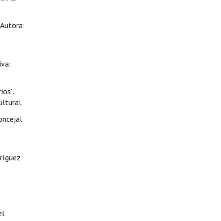
 Autora:
iva:
ios”.
ultural.
oncejal
dríguez
el