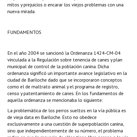
mitos y prejuicios o encarar los viejos problemas con una
Huéspedes de Honor - Registro
nueva mirada.
Antiguos Pobladores - Registro
Reconocimientos - Registro
FUNDAMENTOS
Bariloche, Municipio intercultural
En el año 2004 se sancionó la Ordenanza 1424-CM-04
Entrega de distinciones
vinculada a la Regulación sobre tenencia de canes y plan
municipal de control de la población canina. Dicha
REFORMA DE LA CARTA ORGÁNICA
ordenanza significó un importante avance legislativo en la
ciudad de Bariloche dado que se incorporaron conceptos
como el de maltrato animal y el programa de registro,
censo y patentamiento de canes. En los fundamentos de
aquella ordenanza se mencionaba lo siguiente:
La problemática de los perros sueltos en la vía pública es
de vieja data en Bariloche. Esto no obedece
exclusivamente a una cuestión de superpoblación canina,
sino que independientemente de su número, el problema