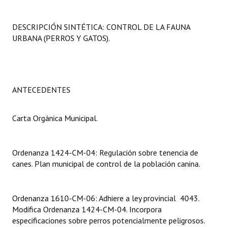
Programas
DESCRIPCIÓN SINTÉTICA: CONTROL DE LA FAUNA
LEGISLACIÓN
URBANA (PERROS Y GATOS).
Constitución Nacional
Constitución Provincial
ANTECEDENTES
Carta Orgánica 2007
Carta Orgánica Municipal.
Reglamento Interno
Digesto
Ordenanza 1424-CM-04: Regulación sobre tenencia de
Organigrama
canes. Plan municipal de control de la población canina.
DOCUMENTOS
Ordenanza 1610-CM-06: Adhiere a ley provincial 4043.
Informes de Gestión
Modifica Ordenanza 1424-CM-04. Incorpora
especificaciones sobre perros potencialmente peligrosos.
Proyectos Presentados