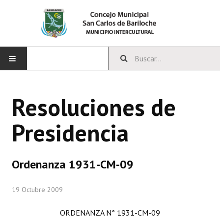
INICIO
Resoluciones de
CONCEJO
Presidencia
Bloques Políticos
Integrantes del Concejo
Ordenanza 1931-CM-09
Comisiones Permanentes
19 Octubre 2009
Comisiones Especiales
Concejales Mandato Cumplido
ORDENANZA N° 1931-CM-09