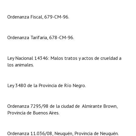
Dictámenes Asesoría Letrada
Ordenanza Fiscal, 679-CM-96.
Actas de Sesión
Ordenanza Tarifaria, 678-CM-96.
Informes de Unidad Coordinadora
Ejecución Presupuestaria
Ley Nacional 14346: Malos tratos y actos de crueldad a
Actas de Audiencias Públicas
los animales.
NORMATIVA
Ley 3480 de la Provincia de Río Negro.
Comunicaciones
Declaraciones
Ordenanza 7295/98 de la ciudad de Almirante Brown,
Provincia de Buenos Aires.
Resoluciones
Resoluciones de Presidencia
Ordenanza 11.036/08, Neuquén, Provincia de Neuquén.