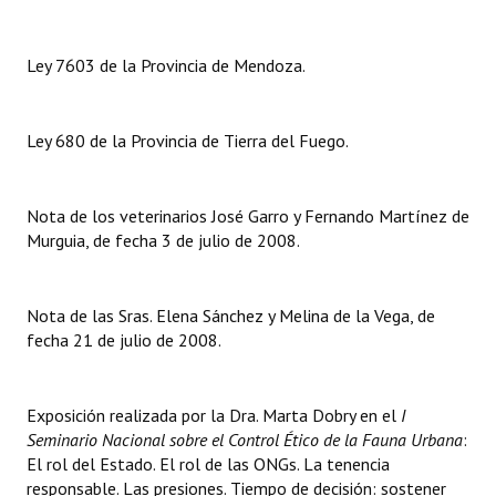
INSTITUCIONAL
Ley 7603 de la Provincia de Mendoza.
Antiguos Pobladores
Noticias Destacadas
Ley 680 de la Provincia de Tierra del Fuego.
Registros y Distinciones
Datos Históricos
Nota de los veterinarios José Garro y Fernando Martínez de
Murguia, de fecha 3 de julio de 2008.
Premio al Mérito - Registro
Audiencias Públicas - Registro
Nota de las Sras. Elena Sánchez y Melina de la Vega, de
Mujeres que Dejaron Huellas - Registro
fecha 21 de julio de 2008.
Periodistas Decanos - Registro
Exposición realizada por la Dra. Marta Dobry en el
I
Ciudadano Ilustre - Registro
Seminario Nacional sobre el Control Ético de la Fauna Urbana
:
El rol del Estado. El rol de las ONGs. La tenencia
Banca del Vecino - Registro
responsable. Las presiones. Tiempo de decisión: sostener