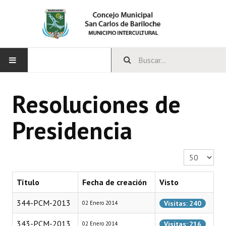
INICIO
Resoluciones de
CONCEJO
Presidencia
Bloques Políticos
Integrantes del Concejo
Cantidad a 
Comisiones Permanentes
Título
Fecha de creación
Visto
Comisiones Especiales
344-PCM-2013
Visitas: 240
02 Enero 2014
Concejales Mandato Cumplido
343-PCM-2013
Visitas: 216
02 Enero 2014