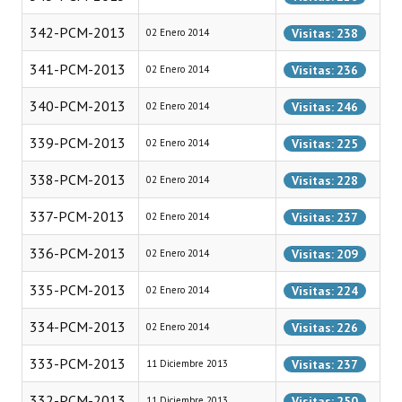
Programas
342-PCM-2013
Visitas: 238
02 Enero 2014
LEGISLACIÓN
341-PCM-2013
Visitas: 236
02 Enero 2014
Constitución Nacional
340-PCM-2013
Visitas: 246
02 Enero 2014
Constitución Provincial
339-PCM-2013
Visitas: 225
02 Enero 2014
Carta Orgánica 2007
338-PCM-2013
Visitas: 228
02 Enero 2014
Reglamento Interno
337-PCM-2013
Visitas: 237
02 Enero 2014
Digesto
336-PCM-2013
Visitas: 209
02 Enero 2014
Organigrama
335-PCM-2013
Visitas: 224
02 Enero 2014
DOCUMENTOS
334-PCM-2013
Visitas: 226
02 Enero 2014
333-PCM-2013
Informes de Gestión
Visitas: 237
11 Diciembre 2013
332-PCM-2013
Proyectos Presentados
Visitas: 250
11 Diciembre 2013