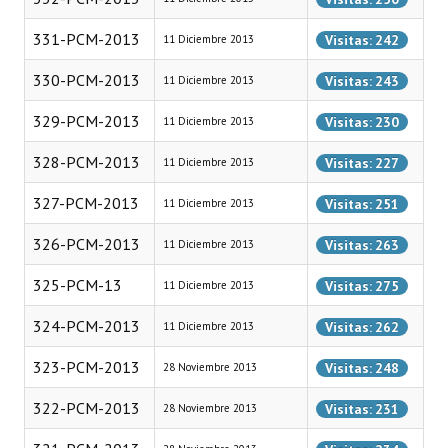
331-PCM-2013
Dictámenes Asesoría Letrada
Visitas: 242
11 Diciembre 2013
330-PCM-2013
Actas de Sesión
Visitas: 243
11 Diciembre 2013
329-PCM-2013
Informes de Unidad Coordinadora
Visitas: 230
11 Diciembre 2013
328-PCM-2013
Ejecución Presupuestaria
Visitas: 227
11 Diciembre 2013
327-PCM-2013
Actas de Audiencias Públicas
Visitas: 251
11 Diciembre 2013
326-PCM-2013
Visitas: 263
11 Diciembre 2013
NORMATIVA
325-PCM-13
Visitas: 275
11 Diciembre 2013
Comunicaciones
324-PCM-2013
Visitas: 262
11 Diciembre 2013
Declaraciones
323-PCM-2013
Visitas: 248
28 Noviembre 2013
Resoluciones
322-PCM-2013
Visitas: 231
28 Noviembre 2013
Resoluciones de Presidencia