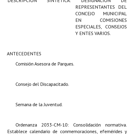
DESCRIPCIÓN SINTÉTICA:
DESIGNACIÓN DE
Programas
REPRESENTANTES DEL
CONCEJO MUNICIPAL
LEGISLACIÓN
EN COMISIONES
ESPECIALES, CONSEJOS
Y ENTES VARIOS.
Constitución Nacional
Constitución Provincial
ANTECEDENTES
Carta Orgánica 2007
Comisión Asesora de Parques.
Reglamento Interno
Digesto
Consejo del Discapacitado.
Organigrama
Semana de la Juventud.
DOCUMENTOS
Informes de Gestión
Ordenanza 2033-CM-10:
Consolidación normativa.
Establece calendario de conmemoraciones, efemérides y
Proyectos Presentados