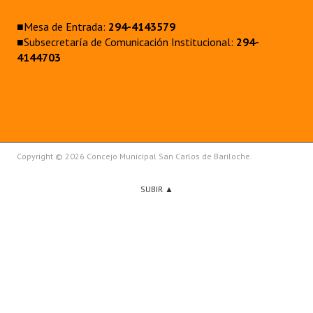
■Mesa de Entrada:
294-4143579
■Subsecretaría de Comunicación Institucional:
294-
4144703
Copyright © 2026 Concejo Municipal San Carlos de Bariloche.
SUBIR ▲