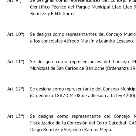
Art. 9º)
Se designan como representantes del Concejo Mun
Científico-Técnico del Parque Municipal Llao Llao
(
Benítez y Edith Garro.
Art. 10º)
Se designa como representantes del Concejo Munic
a los concejales Alfredo Martín y Leandro Lescano
.
Art. 11º)
Se designa como representantes del Concejo Mu
Municipal de San Carlos de Bariloche (Ordenanza 19
Art. 12º)
Se designa como representante del Concejo Municip
(Ordenanza 1887-CM-08 de adhesión a la ley 4200) 
Art. 13º)
Se designa como representante del Concejo M
Fiscalizador de la Concesión del Cerro Catedral- E
Diego Benítez y Alejandro Ramos Mejía.