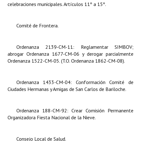
celebraciones municipales. Artículos 11º a 15º.
Dictámenes Asesoría Letrada
Comité de Frontera.
Actas de Sesión
Informes de Unidad Coordinadora
Ordenanza 2139-CM-11: Reglamentar SIMBOV;
Ejecución Presupuestaria
abrogar Ordenanza 1677-CM-06 y derogar parcialmente
Ordenanza 1522-CM-05. (T.O. Ordenanza 1862-CM-08).
Actas de Audiencias Públicas
NORMATIVA
Ordenanza 1433-CM-04:
Conformación Comité de
Ciudades Hermanas y Amigas de San Carlos de Bariloche.
Comunicaciones
Declaraciones
Ordenanza 188-CM-92: Crear Comisión Permanente
Organizadora Fiesta Nacional de la Nieve.
Resoluciones
Resoluciones de Presidencia
Consejo Local de Salud.