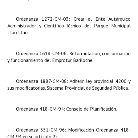
INSTITUCIONAL
Antiguos Pobladores
Ordenanza 1272-CM-03: Crear el Ente Autárquico
Administrador y Científico-Técnico del Parque Municipal
Noticias Destacadas
Llao Llao.
Registros y Distinciones
Ordenanza 1618-CM-06:
Reformulación, conformación
Datos Históricos
y funcionamiento del Emprotur Bariloche.
Premio al Mérito - Registro
Ordenanza 1887-CM-08:
Adherir ley provincial 4200 y
Audiencias Públicas - Registro
sus modificatorias. Sistema Provincial de Seguridad Pública.
Mujeres que Dejaron Huellas - Registro
Periodistas Decanos - Registro
Ordenanza 418-CM-94: Consejo de Planificación.
Ciudadano Ilustre - Registro
Ordenanza 551-CM-96: Modificación Ordenanza 418-
Banca del Vecino - Registro
CM-94 en su artículo 2º.