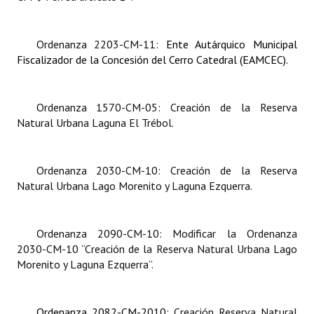
Huéspedes de Honor - Registro
Antiguos Pobladores - Registro
Ordenanza 2203-CM-11:
Ente Autárquico Municipal
Fiscalizador de la Concesión del Cerro Catedral (EAMCEC).
Reconocimientos - Registro
Bariloche, Municipio intercultural
Ordenanza 1570-CM-05:
Creación de la Reserva
Natural Urbana Laguna El Trébol.
Entrega de distinciones
REFORMA DE LA CARTA ORGÁNICA
Ordenanza 2030-CM-10:
Creación de la Reserva
Natural Urbana Lago Morenito y Laguna Ezquerra.
Ordenanza 2090-CM-10:
Modificar la Ordenanza
2030-CM-10 “Creación de la Reserva Natural Urbana Lago
Morenito y Laguna Ezquerra”.
Ordenanza 2082-CM-2010:
Creación Reserva Natural