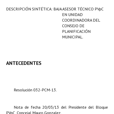
Programas
DESCRIPCIÓN SINTÉTICA: BAJA ASESOR TÉCNICO PVpC
EN UNIDAD
LEGISLACIÓN
COORDINADORA DEL
CONSEJO DE
Constitución Nacional
PLANIFICACIÓN
MUNICIPAL.
Constitución Provincial
Carta Orgánica 2007
Reglamento Interno
ANTECEDENTES
Digesto
Organigrama
Resolución 032-PCM-13.
DOCUMENTOS
Informes de Gestión
Nota de fecha 20/03/13 del Presidente del Bloque
PVpC, Concejal Mauro Gonzalez.
Proyectos Presentados