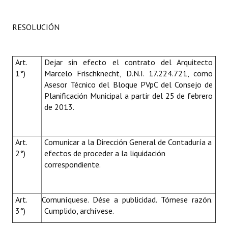
Huéspedes de Honor - Registro
RESOLUCIÓN
Antiguos Pobladores - Registro
Reconocimientos - Registro
Art.
Dejar sin efecto el contrato del Arquitecto
Bariloche, Municipio intercultural
1°)
Marcelo Frischknecht
, D.N.I. 17.224.721
, como
Asesor Técnico del Bloque PVpC del Consejo de
Entrega de distinciones
Planificación Municipal a partir del 25 de febrero
de 2013.
REFORMA DE LA CARTA ORGÁNICA
Art.
Comunicar a la Dirección General de Contaduría a
2°)
efectos de proceder a la liquidación
correspondiente.
Art.
Comuníquese. Dése a publicidad. Tómese razón.
3°)
Cumplido, archívese.