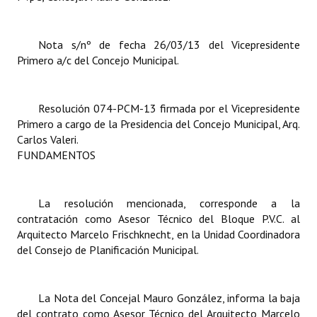
Dictámenes Asesoría Letrada
Nota s/nº de fecha 26/03/13 del Vicepresidente
Actas de Sesión
Primero a/c del Concejo Municipal.
Informes de Unidad Coordinadora
Resolución 074-PCM-13 firmada por el Vicepresidente
Ejecución Presupuestaria
Primero a cargo de la Presidencia del Concejo Municipal, Arq.
Carlos Valeri.
Actas de Audiencias Públicas
FUNDAMENTOS
NORMATIVA
La resolución mencionada, corresponde a la
Comunicaciones
contratación como Asesor Técnico del Bloque P.V.C. al
Arquitecto Marcelo Frischknecht, en la Unidad Coordinadora
Declaraciones
del Consejo de Planificación Municipal.
Resoluciones
Resoluciones de Presidencia
La Nota
del Concejal Mauro González, informa la baja
del contrato como Asesor Técnico del Arquitecto Marcelo