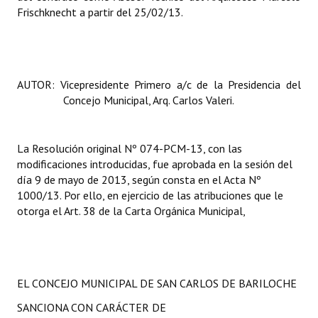
INSTITUCIONAL
Frischknecht
a partir del 25/02/13
.
Antiguos Pobladores
Noticias Destacadas
AUTOR: Vicepresidente Primero a/c de la Presidencia del
Concejo Municipal, Arq. Carlos Valeri.
Registros y Distinciones
Datos Históricos
La Resolución
original Nº 074-PCM-13, con las
Premio al Mérito - Registro
modificaciones introducidas, fue aprobada en la sesión del
día 9 de mayo de 2013, según consta en el Acta Nº
Audiencias Públicas - Registro
1000/13. Por ello, en ejercicio de las atribuciones que le
otorga el Art. 38 de la Carta Orgánica Municipal,
Mujeres que Dejaron Huellas - Registro
Periodistas Decanos - Registro
Ciudadano Ilustre - Registro
EL CONCEJO MUNICIPAL DE SAN CARLOS DE BARILOCHE
Banca del Vecino - Registro
SANCIONA CON CARÁCTER DE