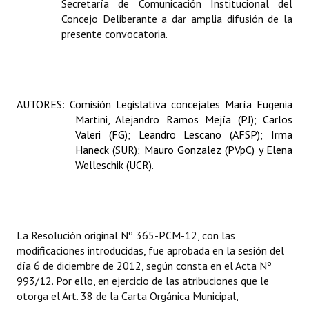
Secretaría de Comunicación Institucional del
Huéspedes de Honor - Registro
Concejo Deliberante a dar amplia difusión de la
presente convocatoria.
Antiguos Pobladores - Registro
Reconocimientos - Registro
Bariloche, Municipio intercultural
AUTORES:
Comisión Legislativa concejales María Eugenia
Martini, Alejandro Ramos Mejía (PJ); Carlos
Entrega de distinciones
Valeri (FG); Leandro Lescano (AFSP); Irma
Haneck (SUR); Mauro Gonzalez (PVpC) y Elena
REFORMA DE LA CARTA ORGÁNICA
Welleschik (UCR).
La Resolución
original Nº 365-PCM-12, con las
modificaciones introducidas, fue aprobada en la sesión del
día 6 de diciembre de 2012, según consta en el Acta Nº
993/12. Por ello, en ejercicio de las atribuciones que le
otorga el Art. 38 de la Carta Orgánica Municipal,