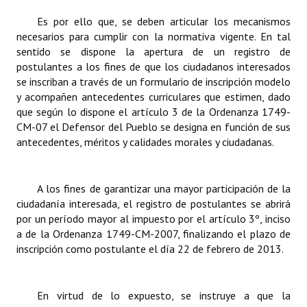
INSTITUCIONAL
Es por ello que, se deben articular los mecanismos
necesarios para cumplir con la normativa vigente. En tal
Antiguos Pobladores
sentido se dispone la apertura de un registro de
postulantes a los fines de que los ciudadanos interesados
Noticias Destacadas
se inscriban a través de un formulario de inscripción modelo
y acompañen antecedentes curriculares que estimen, dado
Registros y Distinciones
que según lo dispone el artículo 3 de la Ordenanza 1749-
Datos Históricos
CM-07 el Defensor del Pueblo se designa en función de sus
antecedentes, méritos y calidades morales y ciudadanas.
Premio al Mérito - Registro
Audiencias Públicas - Registro
A los fines de garantizar una mayor participación de la
ciudadanía interesada, el registro de postulantes se abrirá
Mujeres que Dejaron Huellas - Registro
por un período mayor al impuesto por el artículo 3º, inciso
a de la Ordenanza 1749-CM-2007, finalizando el plazo de
Periodistas Decanos - Registro
inscripción como postulante el día 22 de febrero de 2013.
Ciudadano Ilustre - Registro
Banca del Vecino - Registro
En virtud de lo expuesto, se instruye a que la