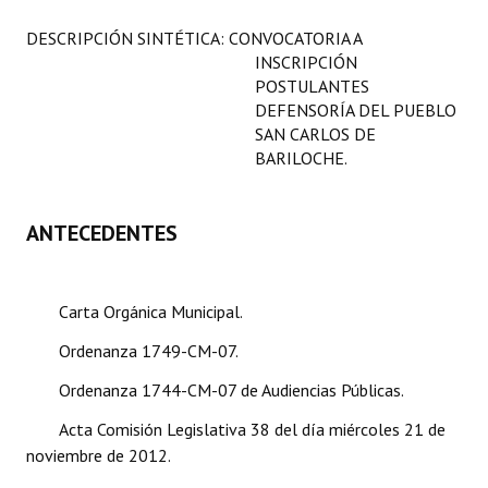
Programas
DESCRIPCIÓN SINTÉTICA: CONVOCATORIA A
INSCRIPCIÓN
LEGISLACIÓN
POSTULANTES
DEFENSORÍA DEL PUEBLO
Constitución Nacional
SAN CARLOS DE
BARILOCHE.
Constitución Provincial
Carta Orgánica 2007
ANTECEDENTES
Reglamento Interno
Digesto
Carta Orgánica Municipal.
Organigrama
Ordenanza 1749-CM-07.
Ordenanza 1744-CM-07 de Audiencias Públicas.
DOCUMENTOS
Acta Comisión Legislativa 38 del día miércoles 21 de
Informes de Gestión
noviembre de 2012.
Proyectos Presentados