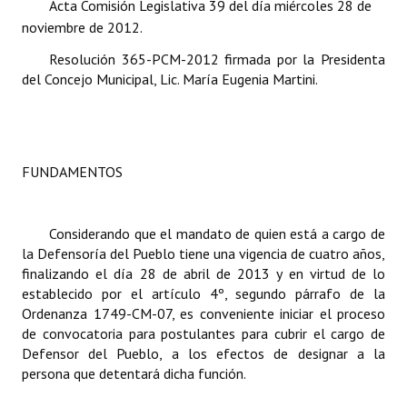
Acta Comisión Legislativa 39 del día miércoles 28 de
noviembre de 2012.
Dictámenes Asesoría Letrada
Resolución 365-PCM-2012 firmada por la Presidenta
Actas de Sesión
del Concejo Municipal, Lic. María Eugenia Martini.
Informes de Unidad Coordinadora
Ejecución Presupuestaria
FUNDAMENTOS
Actas de Audiencias Públicas
NORMATIVA
Considerando que el mandato de quien está a cargo de
la Defensoría del Pueblo tiene una vigencia de cuatro años,
Comunicaciones
finalizando el día 28 de abril de 2013 y en virtud de lo
establecido por el artículo 4º, segundo párrafo de la
Declaraciones
Ordenanza 1749-CM-07, es conveniente iniciar el proceso
de convocatoria para postulantes para cubrir el cargo de
Resoluciones
Defensor del Pueblo, a los efectos de designar a la
persona que detentará dicha función.
Resoluciones de Presidencia