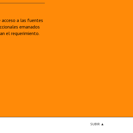
re acceso a las fuentes
sdiccionales emanados
van el requerimiento.
SUBIR ▲