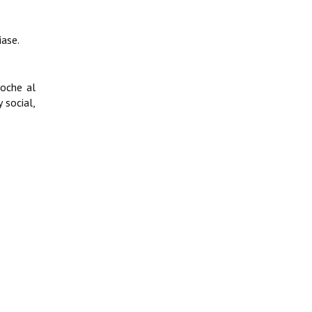
ase.
loche al
 social,