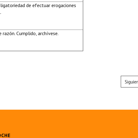
bligatoriedad de efectuar erogaciones
.
 razón. Cumplido, archívese.
Siguie
OCHE