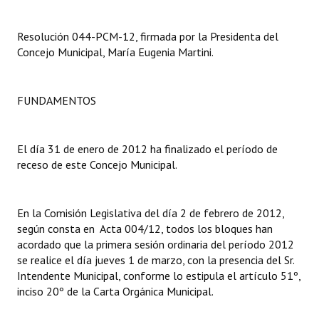
Dictámenes Asesoría Letrada
Resolución 044-PCM-12, firmada por la Presidenta del
Concejo Municipal, María Eugenia Martini.
Actas de Sesión
Informes de Unidad Coordinadora
FUNDAMENTOS
Ejecución Presupuestaria
Actas de Audiencias Públicas
El día 31 de enero de 2012 ha finalizado el período de
receso de este Concejo Municipal.
NORMATIVA
Comunicaciones
En la Comisión Legislativa del día 2 de febrero de 2012,
según consta en Acta 004/12, todos los bloques han
Declaraciones
acordado que la primera sesión ordinaria del período 2012
se realice el día jueves 1 de marzo, con la presencia del Sr.
Resoluciones
Intendente Municipal, conforme lo estipula el artículo 51º,
inciso 20º de la Carta Orgánica Municipal.
Resoluciones de Presidencia