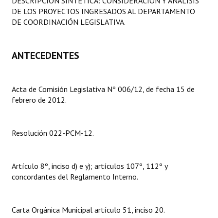
DESCRIPCIÓN SINTÉTICA: CONSIDERACIÓN Y ANÁLISIS
Programas
DE LOS PROYECTOS INGRESADOS AL DEPARTAMENTO
DE COORDINACIÓN LEGISLATIVA.
LEGISLACIÓN
ANTECEDENTES
Constitución Nacional
Constitución Provincial
Acta de Comisión Legislativa Nº 006/12, de fecha 15 de
Carta Orgánica 2007
febrero de 2012.
Reglamento Interno
Resolución 022-PCM-12.
Digesto
Organigrama
Artículo 8º, inciso d) e y); artículos 107º, 112º y
DOCUMENTOS
concordantes del Reglamento Interno.
Informes de Gestión
Carta Orgánica Municipal artículo 51, inciso 20.
Proyectos Presentados