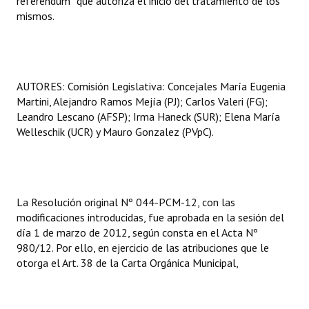
referéndum” que autoriza el inicio del tratamiento de los
Huéspedes de Honor - Registro
mismos.
Antiguos Pobladores - Registro
Reconocimientos - Registro
AUTORES:
Comisión Legislativa: Concejales María Eugenia
Bariloche, Municipio intercultural
Martini, Alejandro Ramos Mejía (PJ); Carlos Valeri (FG);
Leandro Lescano (AFSP); Irma Haneck (SUR); Elena María
Entrega de distinciones
Welleschik (UCR) y Mauro Gonzalez (PVpC).
REFORMA DE LA CARTA ORGÁNICA
La Resolución original Nº 044-PCM-12, con las
modificaciones introducidas, fue aprobada en la sesión del
día 1 de marzo de 2012, según consta en el Acta Nº
980/12. Por ello, en ejercicio de las atribuciones que le
otorga el Art. 38 de la Carta Orgánica Municipal,