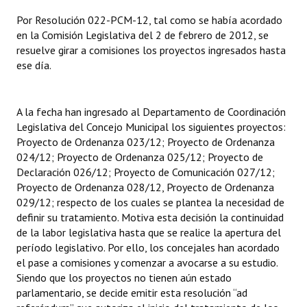
INSTITUCIONAL
Por Resolución 022-PCM-12, tal como se había acordado
en la Comisión Legislativa del 2 de febrero de 2012, se
Antiguos Pobladores
resuelve girar a comisiones los proyectos ingresados hasta
ese día.
Noticias Destacadas
Registros y Distinciones
A la fecha han ingresado al Departamento de Coordinación
Datos Históricos
Legislativa del Concejo Municipal los siguientes proyectos:
Proyecto de Ordenanza 023/12; Proyecto de Ordenanza
Premio al Mérito - Registro
024/12; Proyecto de Ordenanza 025/12; Proyecto de
Declaración 026/12; Proyecto de Comunicación 027/12;
Audiencias Públicas - Registro
Proyecto de Ordenanza 028/12, Proyecto de Ordenanza
029/12; respecto de los cuales se plantea la necesidad de
Mujeres que Dejaron Huellas - Registro
definir su tratamiento. Motiva esta decisión la continuidad
de la labor legislativa hasta que se realice la apertura del
Periodistas Decanos - Registro
período legislativo. Por ello, los concejales han acordado
el pase a comisiones y comenzar a avocarse a su estudio.
Ciudadano Ilustre - Registro
Siendo que los proyectos no tienen aún estado
parlamentario, se decide emitir esta resolución “ad
Banca del Vecino - Registro