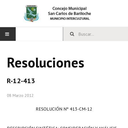
INICIO
Resoluciones
CONCEJO
Bloques Políticos
R-12-413
Integrantes del Concejo
08 Marzo 2012
Comisiones Permanentes
RESOLUCIÓN Nº 413-CM-12
Comisiones Especiales
Concejales Mandato Cumplido