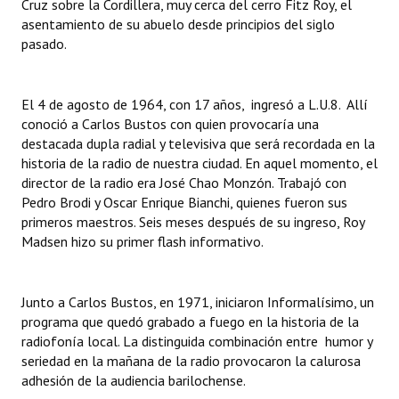
Cruz sobre la Cordillera, muy cerca del cerro Fitz Roy, el
INSTITUCIONAL
asentamiento de su abuelo desde principios del siglo
pasado.
Antiguos Pobladores
Noticias Destacadas
El 4 de agosto de 1964, con 17 años, ingresó a L.U.8. Allí
conoció a Carlos Bustos con quien provocaría una
Registros y Distinciones
destacada dupla radial y televisiva que será recordada en la
historia de la radio de nuestra ciudad. En aquel momento, el
Datos Históricos
director de la radio era José Chao Monzón. Trabajó con
Premio al Mérito - Registro
Pedro Brodi y Oscar Enrique Bianchi, quienes fueron sus
primeros maestros. Seis meses después de su ingreso, Roy
Audiencias Públicas - Registro
Madsen hizo su primer flash informativo.
Mujeres que Dejaron Huellas - Registro
Junto a Carlos Bustos, en 1971, iniciaron Informalísimo, un
Periodistas Decanos - Registro
programa que quedó grabado a fuego en la historia de la
radiofonía local. La distinguida combinación entre humor y
Ciudadano Ilustre - Registro
seriedad en la mañana de la radio provocaron la calurosa
adhesión de la audiencia barilochense.
Banca del Vecino - Registro