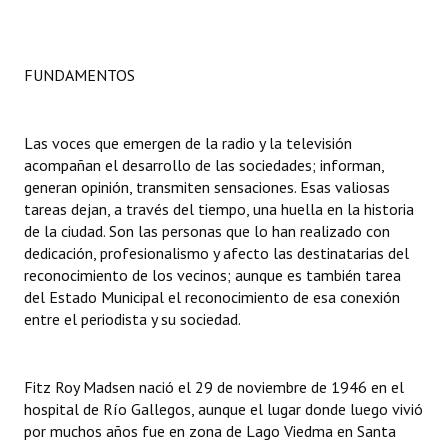
Dictámenes Asesoría Letrada
FUNDAMENTOS
Actas de Sesión
Informes de Unidad Coordinadora
Las voces que emergen de la radio y la televisión
Ejecución Presupuestaria
acompañan el desarrollo de las sociedades; informan,
generan opinión, transmiten sensaciones. Esas valiosas
Actas de Audiencias Públicas
tareas dejan, a través del tiempo, una huella en la historia
de la ciudad. Son las personas que lo han realizado con
NORMATIVA
dedicación, profesionalismo y afecto las destinatarias del
reconocimiento de los vecinos; aunque es también tarea
Comunicaciones
del Estado Municipal el reconocimiento de esa conexión
entre el periodista y su sociedad.
Declaraciones
Resoluciones
Fitz Roy Madsen nació el 29 de noviembre de 1946 en el
hospital de Río Gallegos, aunque el lugar donde luego vivió
Resoluciones de Presidencia
por muchos años fue en zona de Lago Viedma en Santa