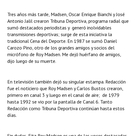
Huéspedes de Honor - Registro
Tres años más tarde, Madsen, Oscar Enrique Bianchi y José
Antiguos Pobladores - Registro
Antonio Jalil crearon Tribuna Deportiva, programa radial que
sumó destacados periodistas y generó inolvidables
Reconocimientos - Registro
transmisiones deportivas; surge de esta iniciativa la
tradicional Cena del Deporte. En 1987 se sumó Daniel
Bariloche, Municipio intercultural
Carozo Pino, otro de los grandes amigos y socios del
micrófono de Roy Madsen. Me dejó huérfano de amigos,
Entrega de distinciones
dijo luego de su muerte.
REFORMA DE LA CARTA ORGÁNICA
En televisión también dejó su singular estampa. Redacción
fue el noticiero que Roy Madsen y Carlos Bustos crearon,
primero en canal 3 y luego en el canal de aire; de 1979
hasta 1992 se vio por la pantalla de Canal 6. Tanto
Redacción como Tribuna Deportiva continúan hasta estos
días.
Sin dudas, Fitz Roy Madsen es una de las voces destacadas