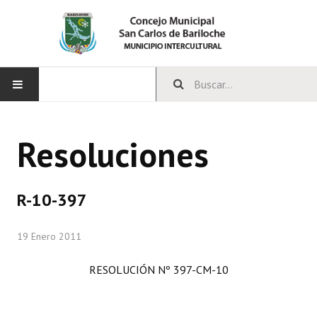
INICIO
Resoluciones
CONCEJO
Bloques Políticos
R-10-397
Integrantes del Concejo
19 Enero 2011
Comisiones Permanentes
RESOLUCIÓN Nº 397-CM-10
Comisiones Especiales
Concejales Mandato Cumplido