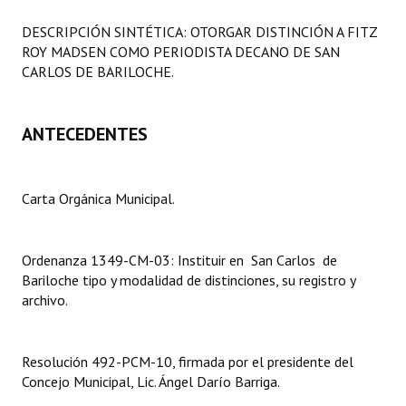
Programas
DESCRIPCIÓN SINTÉTICA: OTORGAR DISTINCIÓN A FITZ
ROY MADSEN COMO PERIODISTA DECANO DE SAN
LEGISLACIÓN
CARLOS DE BARILOCHE.
Constitución Nacional
ANTECEDENTES
Constitución Provincial
Carta Orgánica 2007
Carta Orgánica Municipal.
Reglamento Interno
Digesto
Ordenanza 1349-CM-03: Instituir en San Carlos de
Bariloche tipo y modalidad de distinciones, su registro y
Organigrama
archivo.
DOCUMENTOS
Resolución 492-PCM-10, firmada por el presidente del
Informes de Gestión
Concejo Municipal, Lic. Ángel Darío Barriga.
Proyectos Presentados