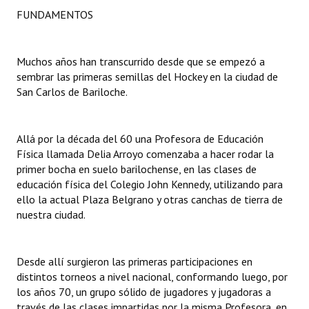
INSTITUCIONAL
FUNDAMENTOS
Antiguos Pobladores
Muchos años han transcurrido desde que se empezó a
Noticias Destacadas
sembrar las primeras semillas del Hockey en la ciudad de
San Carlos de Bariloche.
Registros y Distinciones
Datos Históricos
Allá por la década del 60 una Profesora de Educación
Física llamada Delia Arroyo comenzaba a hacer rodar la
Premio al Mérito - Registro
primer bocha en suelo barilochense, en las clases de
Audiencias Públicas - Registro
educación física del Colegio John Kennedy, utilizando para
ello la actual Plaza Belgrano y otras canchas de tierra de
Mujeres que Dejaron Huellas - Registro
nuestra ciudad.
Periodistas Decanos - Registro
Desde allí surgieron las primeras participaciones en
Ciudadano Ilustre - Registro
distintos torneos a nivel nacional, conformando luego, por
los años 70, un grupo sólido de jugadores y jugadoras a
Banca del Vecino - Registro
través de las clases impartidas por la misma Profesora, en