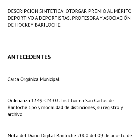
Programas
DESCRIPCION SINTETICA: OTORGAR PREMIO AL MÉRITO
DEPORTIVO A DEPORTISTAS, PROFESORA Y ASOCIACIÓN
LEGISLACIÓN
DE HOCKEY BARILOCHE.
Constitución Nacional
Constitución Provincial
ANTECEDENTES
Carta Orgánica 2007
Reglamento Interno
Carta Orgánica Municipal.
Digesto
Organigrama
Ordenanza 1349-CM-03: Instituir en San Carlos de
Bariloche tipo y modalidad de distinciones, su registro y
DOCUMENTOS
archivo.
Informes de Gestión
Nota del Diario Digital Bariloche 2000 del 09 de agosto de
Proyectos Presentados