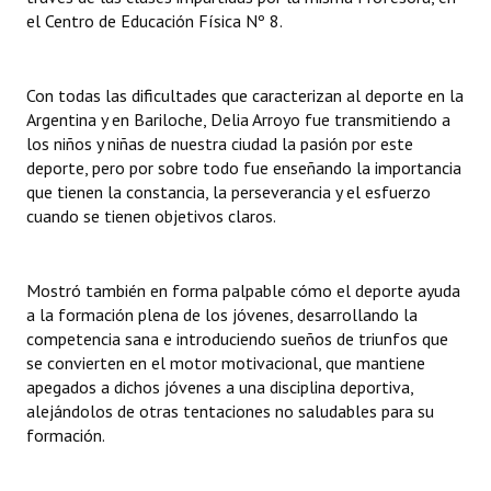
el Centro de Educación Física Nº 8.
Huéspedes de Honor - Registro
Antiguos Pobladores - Registro
Con todas las dificultades que caracterizan al deporte en la
Reconocimientos - Registro
Argentina y en Bariloche, Delia Arroyo fue transmitiendo a
los niños y niñas de nuestra ciudad la pasión por este
Bariloche, Municipio intercultural
deporte, pero por sobre todo fue enseñando la importancia
que tienen la constancia, la perseverancia y el esfuerzo
Entrega de distinciones
cuando se tienen objetivos claros.
REFORMA DE LA CARTA ORGÁNICA
Mostró también en forma palpable cómo el deporte ayuda
a la formación plena de los jóvenes, desarrollando la
competencia sana e introduciendo sueños de triunfos que
se convierten en el motor motivacional, que mantiene
apegados a dichos jóvenes a una disciplina deportiva,
alejándolos de otras tentaciones no saludables para su
formación.