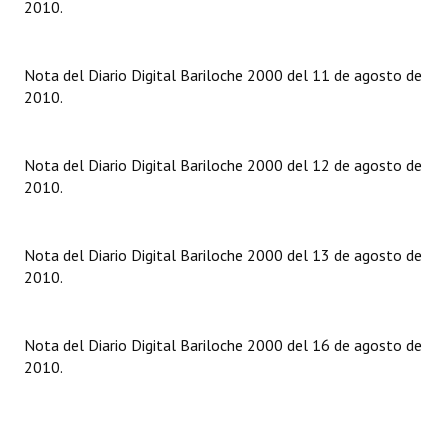
2010.
Dictámenes Asesoría Letrada
Nota del Diario Digital Bariloche 2000 del 11 de agosto de
Actas de Sesión
2010.
Informes de Unidad Coordinadora
Ejecución Presupuestaria
Nota del Diario Digital Bariloche 2000 del 12 de agosto de
2010.
Actas de Audiencias Públicas
NORMATIVA
Nota del Diario Digital Bariloche 2000 del 13 de agosto de
2010.
Comunicaciones
Declaraciones
Nota del Diario Digital Bariloche 2000 del 16 de agosto de
2010.
Resoluciones
Resoluciones de Presidencia