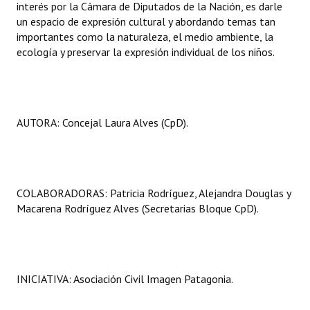
interés por la Cámara de Diputados de la Nación, es darle
INSTITUCIONAL
un espacio de expresión cultural y abordando temas tan
importantes como la naturaleza, el medio ambiente, la
Antiguos Pobladores
ecología y preservar la expresión individual de los niños.
Noticias Destacadas
Registros y Distinciones
AUTORA: Concejal Laura Alves (CpD).
Datos Históricos
Premio al Mérito - Registro
Audiencias Públicas - Registro
COLABORADORAS: Patricia Rodríguez, Alejandra Douglas y
Macarena Rodríguez Alves (Secretarias Bloque CpD).
Mujeres que Dejaron Huellas - Registro
Periodistas Decanos - Registro
Ciudadano Ilustre - Registro
INICIATIVA: Asociación Civil Imagen Patagonia.
Banca del Vecino - Registro