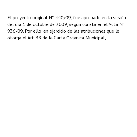
Huéspedes de Honor - Registro
El proyecto original Nº 440/09, fue aprobado en la sesión
Antiguos Pobladores - Registro
del día 1 de octubre de 2009, según consta en el Acta Nº
936/09. Por ello, en ejercicio de las atribuciones que le
Reconocimientos - Registro
otorga el Art. 38 de la Carta Orgánica Municipal,
Bariloche, Municipio intercultural
Entrega de distinciones
REFORMA DE LA CARTA ORGÁNICA