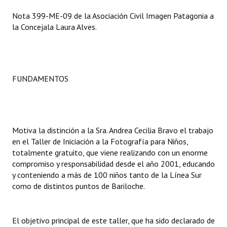
Nota 399-ME-09 de la Asociación Civil Imagen Patagonia a
Dictámenes Asesoría Letrada
la Concejala Laura Alves.
Actas de Sesión
Informes de Unidad Coordinadora
FUNDAMENTOS
Ejecución Presupuestaria
Actas de Audiencias Públicas
NORMATIVA
Motiva la distinción a la Sra. Andrea Cecilia Bravo el trabajo
en el Taller de Iniciación a la Fotografía para Niños,
Comunicaciones
totalmente gratuito, que viene realizando con un enorme
compromiso y responsabilidad desde el año 2001, educando
Declaraciones
y conteniendo a más de 100 niños tanto de la Línea Sur
como de distintos puntos de Bariloche.
Resoluciones
Resoluciones de Presidencia
El objetivo principal de este taller, que ha sido declarado de