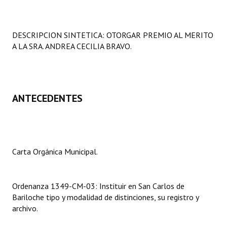
Programas
LEGISLACIÓN
DESCRIPCION SINTETICA: OTORGAR PREMIO AL MERITO
A LA SRA. ANDREA CECILIA BRAVO.
Constitución Nacional
Constitución Provincial
ANTECEDENTES
Carta Orgánica 2007
Reglamento Interno
Digesto
Carta Orgánica Municipal.
Organigrama
DOCUMENTOS
Ordenanza 1349-CM-03: Instituir en San Carlos de
Bariloche tipo y modalidad de distinciones, su registro y
Informes de Gestión
archivo.
Proyectos Presentados