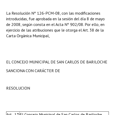
INSTITUCIONAL
La Resolución Nº 126-PCM-08, con las modificaciones
Antiguos Pobladores
introducidas, fue aprobada en la sesión del día 8 de mayo
de 2008, según consta en el Acta Nº 902/08. Por ello, en
Noticias Destacadas
ejercicio de las atribuciones que le otorga el Art. 38 de la
Carta Orgánica Municipal,
Registros y Distinciones
Datos Históricos
Premio al Mérito - Registro
EL CONCEJO MUNICIPAL DE SAN CARLOS DE BARILOCHE
Audiencias Públicas - Registro
SANCIONA CON CARÁCTER DE
Mujeres que Dejaron Huellas - Registro
RESOLUCION
Periodistas Decanos - Registro
Ciudadano Ilustre - Registro
Banca del Vecino - Registro
Art. 1°)
El Concejo Municipal de San Carlos de Bariloche