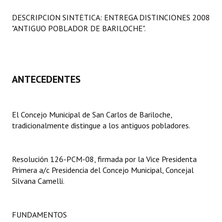
Programas
DESCRIPCION SINTETICA: ENTREGA DISTINCIONES 2008
"ANTIGUO POBLADOR DE BARILOCHE".
LEGISLACIÓN
Constitución Nacional
Constitución Provincial
ANTECEDENTES
Carta Orgánica 2007
El Concejo Municipal de San Carlos de Bariloche,
Reglamento Interno
tradicionalmente distingue a los antiguos pobladores.
Digesto
Organigrama
Resolución 126-PCM-08, firmada por la Vice Presidenta
Primera a/c Presidencia del Concejo Municipal, Concejal
DOCUMENTOS
Silvana Camelli.
Informes de Gestión
FUNDAMENTOS
Proyectos Presentados