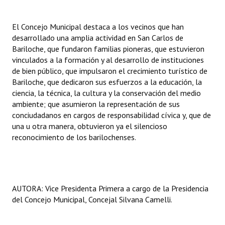
Dictámenes Asesoría Letrada
El Concejo Municipal destaca a los vecinos que han
desarrollado una amplia actividad en San Carlos de
Actas de Sesión
Bariloche, que fundaron familias pioneras, que estuvieron
vinculados a la formación y al desarrollo de instituciones
Informes de Unidad Coordinadora
de bien público, que impulsaron el crecimiento turístico de
Bariloche, que dedicaron sus esfuerzos a la educación, la
Ejecución Presupuestaria
ciencia, la técnica, la cultura y la conservación del medio
Actas de Audiencias Públicas
ambiente; que asumieron la representación de sus
conciudadanos en cargos de responsabilidad cívica y, que de
NORMATIVA
una u otra manera, obtuvieron ya el silencioso
reconocimiento de los barilochenses.
Comunicaciones
Declaraciones
AUTORA: Vice Presidenta Primera a cargo de la Presidencia
Resoluciones
del Concejo Municipal, Concejal Silvana Camelli.
Resoluciones de Presidencia