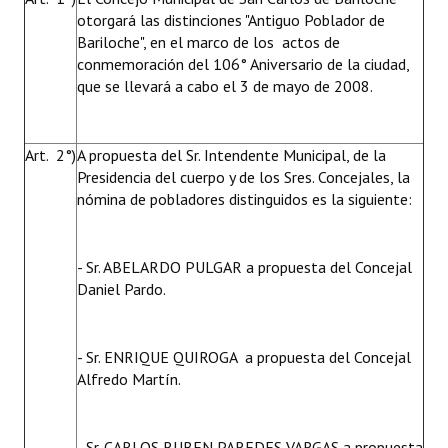
otorgará las distinciones "Antiguo Poblador de
Huéspedes de Honor - Registro
Bariloche", en el marco de los actos de
Antiguos Pobladores - Registro
conmemoración del 106° Aniversario de la ciudad,
que se llevará a cabo el 3 de mayo de 2008.
Reconocimientos - Registro
Bariloche, Municipio intercultural
Art. 2°)
A propuesta del Sr. Intendente Municipal, de la
Presidencia del cuerpo y de los Sres. Concejales, la
Entrega de distinciones
nómina de pobladores distinguidos es la siguiente:
REFORMA DE LA CARTA ORGÁNICA
- Sr. ABELARDO PULGAR a propuesta del Concejal
Daniel Pardo.
- Sr. ENRIQUE QUIROGA a propuesta del Concejal
Alfredo Martín.
- Sr. CARLOS RUBEN PAREDES VARGAS a propuesta