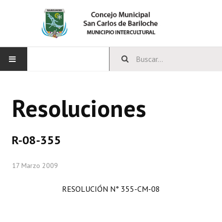
INICIO
Resoluciones
CONCEJO
Bloques Políticos
R-08-355
Integrantes del Concejo
17 Marzo 2009
Comisiones Permanentes
RESOLUCIÓN N° 355-CM-08
Comisiones Especiales
Concejales Mandato Cumplido