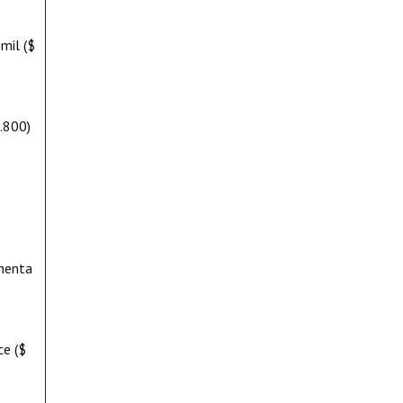
mil ($
2.800)
chenta
ce ($