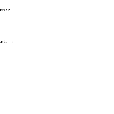
r
ios sin
asta fin