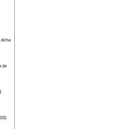
 dicha
a de
$
000)