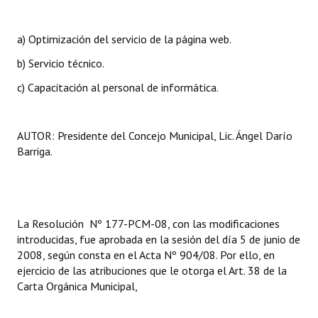
INSTITUCIONAL
a) Optimización del servicio de la página web.
Antiguos Pobladores
b) Servicio técnico.
Noticias Destacadas
c)
Capacitación al personal de informática.
Registros y Distinciones
Datos Históricos
AUTOR: Presidente del Concejo Municipal, Lic. Ángel Darío
Barriga.
Premio al Mérito - Registro
Audiencias Públicas - Registro
Mujeres que Dejaron Huellas - Registro
La Resolución Nº 177-PCM-08, con las modificaciones
introducidas, fue aprobada en la sesión del día 5 de junio de
Periodistas Decanos - Registro
2008, según consta en el Acta Nº 904/08. Por ello, en
ejercicio de las atribuciones que le otorga el Art. 38 de la
Ciudadano Ilustre - Registro
Carta Orgánica Municipal,
Banca del Vecino - Registro