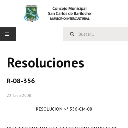
INICIO
Resoluciones
CONCEJO
Bloques Políticos
R-08-356
Integrantes del Concejo
22 Junio 2008
Comisiones Permanentes
RESOLUCION N° 356-CM-08
Comisiones Especiales
Concejales Mandato Cumplido