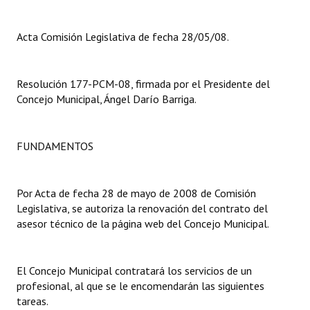
Dictámenes Asesoría Letrada
Acta Comisión Legislativa de fecha 28/05/08.
Actas de Sesión
Resolución 177-PCM-08, firmada por el Presidente del
Informes de Unidad Coordinadora
Concejo Municipal, Ángel Darío Barriga.
Ejecución Presupuestaria
Actas de Audiencias Públicas
FUNDAMENTOS
NORMATIVA
Por Acta de fecha 28 de mayo de 2008 de Comisión
Comunicaciones
Legislativa, se autoriza la renovación del contrato del
asesor técnico de la página web del Concejo Municipal.
Declaraciones
Resoluciones
El Concejo Municipal contratará los servicios de un
profesional, al que se le encomendarán las siguientes
Resoluciones de Presidencia
tareas.