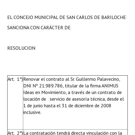
Huéspedes de Honor - Registro
EL CONCEJO MUNICIPAL DE SAN CARLOS DE BARILOCHE
Antiguos Pobladores - Registro
SANCIONA CON CARÁCTER DE
Reconocimientos - Registro
Bariloche, Municipio intercultural
RESOLUCION
Entrega de distinciones
REFORMA DE LA CARTA ORGÁNICA
Art. 1°)
Renovar el contrato al Sr. Guillermo Palavecino,
DNI Nº 21.989.786, titular de la firma ANIMUS
Ideas en Movimiento, a través de un contrato de
locación de servicio de asesoría técnica, desde el
1 de junio hasta el 31 de diciembre de 2008
inclusive.
Art. 2º)
La contratación tendrá directa vinculación con la