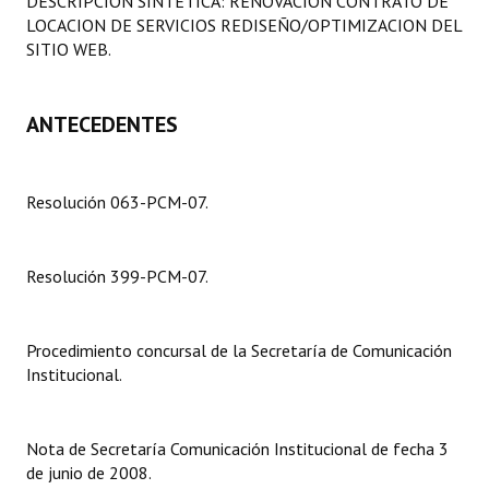
DESCRIPCION SINTETICA: RENOVACION CONTRATO DE
Programas
LOCACION DE SERVICIOS REDISEÑO/OPTIMIZACION DEL
SITIO WEB.
LEGISLACIÓN
ANTECEDENTES
Constitución Nacional
Constitución Provincial
Resolución 063-PCM-07.
Carta Orgánica 2007
Reglamento Interno
Resolución 399-PCM-07.
Digesto
Organigrama
Procedimiento concursal de la Secretaría de Comunicación
Institucional.
DOCUMENTOS
Informes de Gestión
Nota de Secretaría Comunicación Institucional de fecha 3
de junio de 2008.
Proyectos Presentados