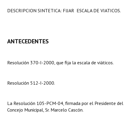
Programas
DESCRIPCION SINTETICA: FIJAR ESCALA DE VIATICOS.
LEGISLACIÓN
Constitución Nacional
ANTECEDENTES
Constitución Provincial
Carta Orgánica 2007
Resolución 370-I-2000, que fija la escala de viáticos.
Reglamento Interno
Digesto
Resolución 512-I-2000.
Organigrama
La Resolución 105-PCM-04, firmada por el Presidente del
DOCUMENTOS
Concejo Municipal, Sr. Marcelo Cascón.
Informes de Gestión
Proyectos Presentados