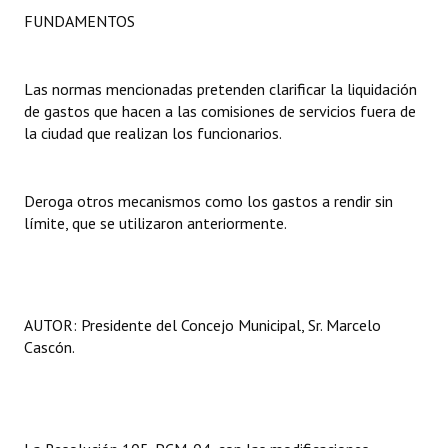
FUNDAMENTOS
Dictámenes Asesoría Letrada
Actas de Sesión
Las normas mencionadas pretenden clarificar la liquidación
de gastos que hacen a las comisiones de servicios fuera de
Informes de Unidad Coordinadora
la ciudad que realizan los funcionarios.
Ejecución Presupuestaria
Deroga otros mecanismos como los gastos a rendir sin
Actas de Audiencias Públicas
límite, que se utilizaron anteriormente.
NORMATIVA
Comunicaciones
AUTOR: Presidente del Concejo Municipal, Sr. Marcelo
Declaraciones
Cascón.
Resoluciones
Resoluciones de Presidencia