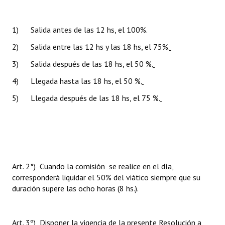
Huéspedes de Honor - Registro
1) Salida antes de las 12 hs, el 100%.
Antiguos Pobladores - Registro
2) Salida entre las 12 hs y las 18 hs, el 75%.
Reconocimientos - Registro
3) Salida después de las 18 hs, el 50 %.
Bariloche, Municipio intercultural
4) Llegada hasta las 18 hs, el 50 %.
Entrega de distinciones
5) Llegada después de las 18 hs, el 75 %.
REFORMA DE LA CARTA ORGÁNICA
Art. 2°) Cuando la comisión
se realice en
el día,
corresponderá liquidar el 50% del viático siempre que su
duración supere las ocho horas (8 hs.).
Art. 3º) Disponer la vigencia de la presente Resolución a