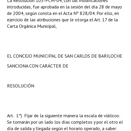
La Resolución 105-PCM-04, con las modificaciones
INSTITUCIONAL
introducidas, fue aprobada en la sesión del día 28 de mayo
de 2004, según consta en el Acta Nº 828/04. Por ello, en
Antiguos Pobladores
ejercicio de las atribuciones que le otorga el Art. 17 de la
Carta Orgánica Municipal,
Noticias Destacadas
Registros y Distinciones
Datos Históricos
EL CONCEJO MUNICIPAL DE SAN CARLOS DE BARILOCHE
Premio al Mérito - Registro
SANCIONA CON CARÁCTER DE
Audiencias Públicas - Registro
RESOLUCIÓN
Mujeres que Dejaron Huellas - Registro
Periodistas Decanos - Registro
Ciudadano Ilustre - Registro
Art. 1°) Fijar de la siguiente manera la escala de viáticos:
Se tomarán por un lado los días completos y por el otro el
Banca del Vecino - Registro
día de salida y llegada según el horario operado, a saber: