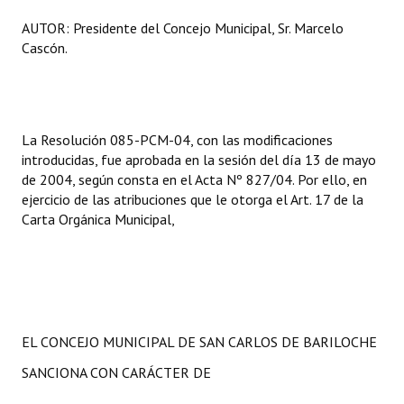
Huéspedes de Honor - Registro
AUTOR: Presidente del Concejo Municipal, Sr. Marcelo
Cascón.
Antiguos Pobladores - Registro
Reconocimientos - Registro
Bariloche, Municipio intercultural
La Resolución 085-PCM-04, con las modificaciones
introducidas, fue aprobada en la sesión del día 13 de mayo
Entrega de distinciones
de 2004, según consta en el Acta Nº 827/04. Por ello, en
ejercicio de las atribuciones que le otorga el Art. 17 de la
REFORMA DE LA CARTA ORGÁNICA
Carta Orgánica Municipal,
EL CONCEJO MUNICIPAL DE SAN CARLOS DE BARILOCHE
SANCIONA CON CARÁCTER DE