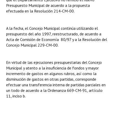
INSTITUCIONAL
Presupuesto Municipal de acuerdo a la propuesta
efectuada en la Resolución 214-CM-00.
Antiguos Pobladores
Noticias Destacadas
A la fecha, el Concejo Municipal continúa utilizando el
presupuesto del año 1997, reestructurado, de acuerdo a
Registros y Distinciones
Acta de Comisión de Economía 80/97 y a la Resolución del
Concejo Municipal 229-CM-00.
Datos Históricos
Premio al Mérito - Registro
En virtud de las ejecuciones presupuestarias del Concejo
Audiencias Públicas - Registro
Municipal y atento a la insuficiencia de fondos y mayor
incremento de gastos en algunos rubros, así como la
Mujeres que Dejaron Huellas - Registro
disminución de gastos en otras partidas, corresponde
efectuar una transferencia interna de partidas parciales en
Periodistas Decanos - Registro
un todo de acuerdo a la Ordenanza 669-CM-91, artículo
11, inciso b.
Ciudadano Ilustre - Registro
Banca del Vecino - Registro