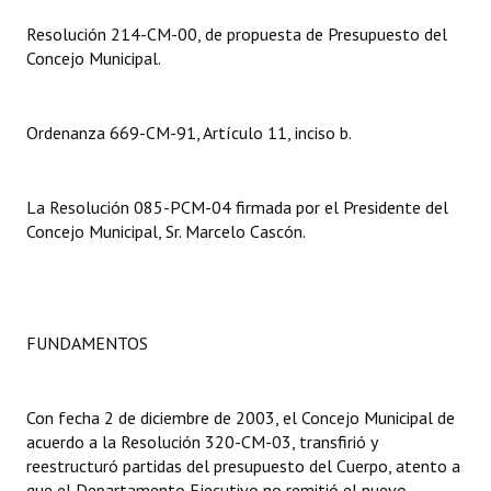
Resolución 214-CM-00, de propuesta de Presupuesto del
Dictámenes Asesoría Letrada
Concejo Municipal.
Actas de Sesión
Ordenanza 669-CM-91, Artículo 11, inciso b.
Informes de Unidad Coordinadora
Ejecución Presupuestaria
La Resolución 085-PCM-04 firmada por el Presidente del
Actas de Audiencias Públicas
Concejo Municipal, Sr. Marcelo Cascón.
NORMATIVA
Comunicaciones
FUNDAMENTOS
Declaraciones
Resoluciones
Con fecha 2 de diciembre de 2003, el Concejo Municipal de
acuerdo a la Resolución 320-CM-03, transfirió y
Resoluciones de Presidencia
reestructuró partidas del presupuesto del Cuerpo, atento a
que el Departamento Ejecutivo no remitió el nuevo