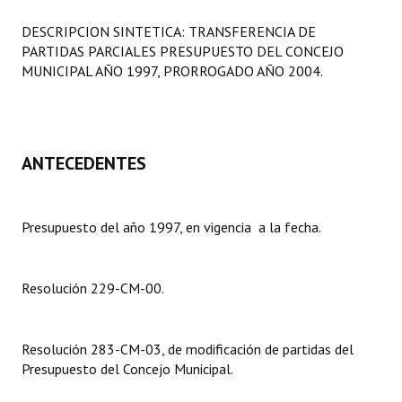
Programas
DESCRIPCION SINTETICA: TRANSFERENCIA DE
PARTIDAS PARCIALES PRESUPUESTO DEL CONCEJO
LEGISLACIÓN
MUNICIPAL AÑO 1997, PRORROGADO AÑO 2004.
Constitución Nacional
Constitución Provincial
ANTECEDENTES
Carta Orgánica 2007
Reglamento Interno
Presupuesto del año 1997, en vigencia a la fecha.
Digesto
Organigrama
Resolución 229-CM-00.
DOCUMENTOS
Resolución 283-CM-03, de modificación de partidas del
Informes de Gestión
Presupuesto del Concejo Municipal.
Proyectos Presentados