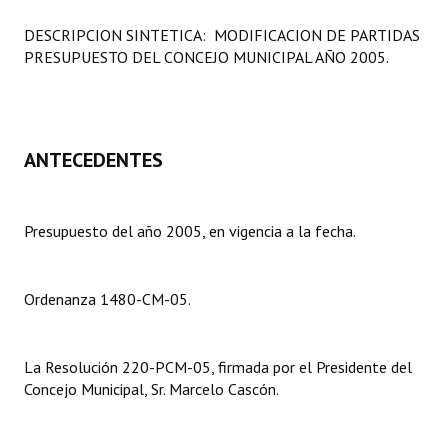
Programas
DESCRIPCION SINTETICA: MODIFICACION DE PARTIDAS
PRESUPUESTO DEL CONCEJO MUNICIPAL AÑO 2005.
LEGISLACIÓN
Constitución Nacional
Constitución Provincial
ANTECEDENTES
Carta Orgánica 2007
Presupuesto del año 2005, en vigencia a la fecha.
Reglamento Interno
Digesto
Ordenanza 1480-CM-05.
Organigrama
DOCUMENTOS
La Resolución 220-PCM-05, firmada por el Presidente del
Concejo Municipal, Sr. Marcelo Cascón.
Informes de Gestión
Proyectos Presentados