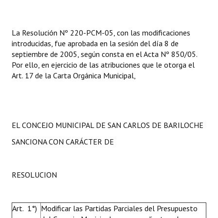
INSTITUCIONAL
Antiguos Pobladores
La Resolución Nº 220-PCM-05, con las modificaciones
introducidas, fue aprobada en la sesión del día 8 de
Noticias Destacadas
septiembre de 2005, según consta en el Acta Nº 850/05.
Por ello, en ejercicio de las atribuciones que le otorga el
Registros y Distinciones
Art. 17 de la Carta Orgánica Municipal,
Datos Históricos
Premio al Mérito - Registro
EL CONCEJO MUNICIPAL DE SAN CARLOS DE BARILOCHE
Audiencias Públicas - Registro
SANCIONA CON CARÁCTER DE
Mujeres que Dejaron Huellas - Registro
Periodistas Decanos - Registro
RESOLUCION
Ciudadano Ilustre - Registro
Art. 1°)
Banca del Vecino - Registro
Modificar las Partidas Parciales del Presupuesto