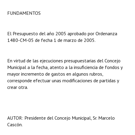
Dictámenes Asesoría Letrada
FUNDAMENTOS
Actas de Sesión
El Presupuesto del año 2005 aprobado por Ordenanza
Informes de Unidad Coordinadora
1480-CM-05 de fecha 1 de marzo de 2005.
Ejecución Presupuestaria
En virtud de las ejecuciones presupuestarias del Concejo
Actas de Audiencias Públicas
Municipal a la fecha, atento a la insuficiencia de fondos y
mayor incremento de gastos en algunos rubros,
NORMATIVA
corresponde efectuar unas modificaciones de partidas y
crear otra.
Comunicaciones
Declaraciones
Resoluciones
AUTOR: Presidente del Concejo Municipal, Sr. Marcelo
Cascón.
Resoluciones de Presidencia