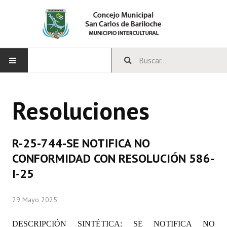
INICIO
Resoluciones
CONCEJO
Bloques Políticos
R-25-744-SE NOTIFICA NO
Integrantes del Concejo
CONFORMIDAD CON RESOLUCIÓN 586-
I-25
Comisiones Permanentes
Comisiones Especiales
29 Mayo 2025
Concejales Mandato Cumplido
DESCRIPCIÓN SINTÉTICA:
SE NOTIFICA NO