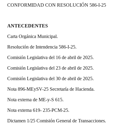
CONFORMIDAD CON RESOLUCIÓN 586-I-25
Programas
LEGISLACIÓN
ANTECEDENTES
Constitución Nacional
Carta Orgánica Municipal.
Constitución Provincial
Resolución de Intendencia 586-I-25.
Comisión Legislativa del 16 de abril de 2025.
Carta Orgánica 2007
Comisión Legislativa del 23 de abril de 2025.
Reglamento Interno
Comisión Legislativa del 30 de abril de 2025.
Digesto
Nota 896-MEySV-25 Secretaría de Hacienda.
Organigrama
Nota externa de ME-y-S 615.
DOCUMENTOS
Nota externa 619- 235-PCM-25.
Dictamen 1/25 Comisión
General
de Transacciones.
Informes de Gestión
Proyectos Presentados