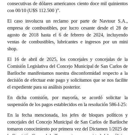
consecutivas de dólares americanos ciento doce mil quinientos
INSTITUCIONAL
con 00/10 (U$S 112.500 )”.
Antiguos Pobladores
El caso involucra un reclamo por parte de Navtour S.A.,
empresa de combustibles, por lucro cesante desde el 28 de
Noticias Destacadas
agosto de 2018 hasta el 6 de febrero de 2024, incluyendo
ventas de combustibles, lubricantes e ingresos por un mini
Registros y Distinciones
shop.
Datos Históricos
El 16 de abril de 2025, los concejales y concejalas de la
Comisión Legislativa del Concejo Municipal de San Carlos de
Premio al Mérito - Registro
Bariloche manifestamos nuestra disconformidad respecto a la
Audiencias Públicas - Registro
decisión de efectuar este pago y solicitamos que se nos facilite
el expediente para su análisis posterior.
Mujeres que Dejaron Huellas - Registro
En dicha comisión, por mayoría, se acordó solicitar la
Periodistas Decanos - Registro
suspensión de los pagos establecidos en la resolución 586-I-25:
En la fecha mencionada, los jefes de bloques políticos y
Ciudadano Ilustre - Registro
concejales del Concejo Municipal de San Carlos de Bariloche
Banca del Vecino - Registro
tomaron conocimiento por primera vez del Dictamen 1/2025 de