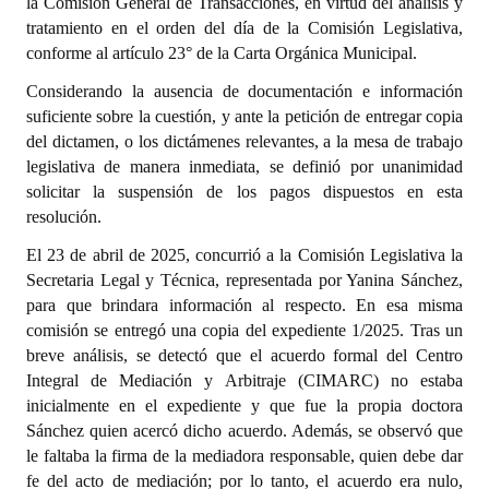
la Comisión General de Transacciones, en virtud del análisis y
Huéspedes de Honor - Registro
tratamiento en el orden del día de la Comisión Legislativa,
conforme al artículo 23° de la Carta Orgánica Municipal.
Antiguos Pobladores - Registro
Considerando la ausencia de documentación e información
Reconocimientos - Registro
suficiente sobre la cuestión, y ante la petición de entregar copia
del dictamen, o los dictámenes relevantes, a la mesa de trabajo
Bariloche, Municipio intercultural
legislativa de manera inmediata, se definió por unanimidad
solicitar la suspensión de los pagos dispuestos en esta
Entrega de distinciones
resolución.
REFORMA DE LA CARTA ORGÁNICA
El 23 de abril de 2025, concurrió a la Comisión Legislativa la
Secretaria Legal y Técnica, representada por Yanina Sánchez,
para que brindara información al respecto. En esa misma
comisión se entregó una copia del expediente 1/2025. Tras un
breve análisis, se detectó que el acuerdo formal del Centro
Integral de Mediación y Arbitraje (CIMARC) no estaba
inicialmente en el expediente y que fue la propia doctora
Sánchez quien acercó dicho acuerdo. Además, se observó que
le faltaba la firma de la mediadora responsable, quien debe dar
fe del acto de mediación; por lo tanto, el acuerdo era nulo,