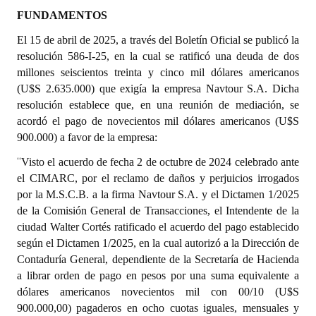
FUNDAMENTOS
Dictámenes Asesoría Letrada
El 15 de abril de 2025, a través del Boletín Oficial se publicó la
resolución 586-I-25, en la cual se ratificó una deuda de dos
Actas de Sesión
millones seiscientos treinta y cinco mil dólares americanos
Informes de Unidad Coordinadora
(U$S 2.635.000) que exigía la empresa Navtour S.A. Dicha
resolución establece que, en una reunión de mediación, se
Ejecución Presupuestaria
acordó el pago de novecientos mil dólares americanos (U$S
900.000) a favor de la empresa:
Actas de Audiencias Públicas
“
Visto el acuerdo de fecha 2 de octubre de 2024 celebrado ante
NORMATIVA
el CIMARC, por el reclamo de daños y perjuicios irrogados
por la M.S.C.B. a la firma Navtour S.A. y el Dictamen 1/2025
Comunicaciones
de la Comisión General de Transacciones, el Intendente de la
ciudad Walter Cortés ratificado el acuerdo del pago establecido
Declaraciones
según el Dictamen 1/2025, en la cual autorizó a la Dirección de
Contaduría General, dependiente de la Secretaría de Hacienda
Resoluciones
a librar orden de pago en pesos por una suma equivalente a
dólares americanos novecientos mil con 00/10 (U$S
Resoluciones de Presidencia
900.000,00) pagaderos en ocho cuotas iguales, mensuales y