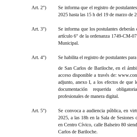
Art. 2°)
Se informa que el registro de postulante
2025 hasta las 15 h del 19 de marzo de 2
Art. 3°)
Se informa que los postulantes deberán c
artículo 6° de la ordenanza 1749-CM-07 y
Municipal.
Art. 4°)
Se habilita el registro de postulantes pa
de San Carlos de Bariloche, en el ámbi
acceso disponible a través de: www.conc
adjunto, anexo I, a los efectos de que 
documentación requerida obligatori
profesionales de manera digital.
Art. 5°)
Se convoca a audiencia pública, en vir
2025, a las 18h en la Sala de Sesiones 
en Centro Cívico, calle Balseiro 80 sie
Carlos de Bariloche.