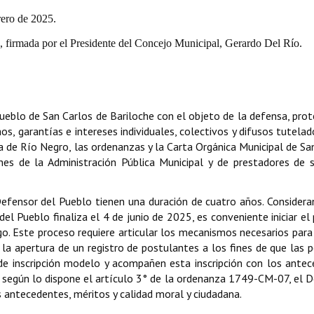
rero de 2025.
 firmada por el Presidente del Concejo Municipal, Gerardo Del Río.
blo de San Carlos de Bariloche con el objeto de la defensa, prot
 garantías e intereses individuales, colectivos y difusos tutelad
ia de Río Negro, las ordenanzas y la Carta Orgánica Municipal de Sa
nes de la Administración Pública Municipal y de prestadores de s
Defensor del Pueblo tienen una duración de cuatro años. Consider
l Pueblo finaliza el 4 de junio de 2025, es conveniente iniciar el
go. Este proceso requiere articular los mecanismos necesarios para
 la apertura de un registro de postulantes a los fines de que las 
 de inscripción modelo y acompañen esta inscripción con los ante
e según lo dispone el artículo 3° de la ordenanza 1749-CM-07, el 
 antecedentes, méritos y calidad moral y ciudadana.