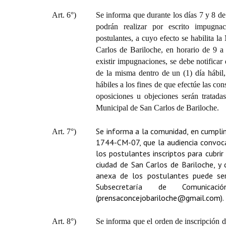
Art. 6°)
Se informa que durante los días 7 y 8 de 
podrán realizar por escrito impugna
postulantes, a cuyo efecto se habilita 
Carlos de Bariloche, en horario de 9 a
existir impugnaciones, se debe notificar 
de la misma dentro de un (1) día hábil
hábiles a los fines de que efectúe las co
oposiciones u objeciones serán tratada
Municipal de San Carlos de Bariloche.
Se informa a la comunidad, en cumplime
Art. 7°)
1744-CM-07, que la audiencia convoca
los postulantes inscriptos para cubri
ciudad de San Carlos de Bariloche, y
anexa de los postulantes puede ser 
Subsecretaría de Comunicaci
(
prensaconcejobariloche@gmail.com
).
Art. 8°)
Se informa que el orden de inscripción de