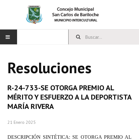
INICIO
Resoluciones
CONCEJO
Bloques Políticos
R-24-733-SE OTORGA PREMIO AL
Integrantes del Concejo
MÉRITO Y ESFUERZO A LA DEPORTISTA
MARÍA RIVERA
Comisiones Permanentes
Comisiones Especiales
21 Enero 2025
Concejales Mandato Cumplido
DESCRIPCIÓN SINTÉTICA:
SE OTORGA PREMIO AL