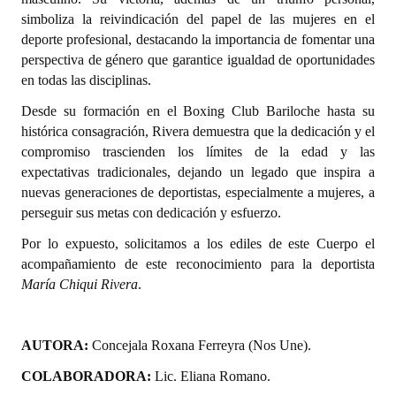
INSTITUCIONAL
simboliza la reivindicación del papel de las mujeres en el
deporte profesional, destacando la importancia de fomentar una
Antiguos Pobladores
perspectiva de género que garantice igualdad de oportunidades
en todas las disciplinas.
Noticias Destacadas
Desde su formación en el Boxing Club Bariloche hasta su
Registros y Distinciones
histórica consagración, Rivera demuestra que la dedicación y el
compromiso trascienden los límites de la edad y las
Datos Históricos
expectativas tradicionales, dejando un legado que inspira a
nuevas generaciones de deportistas, especialmente a mujeres, a
Premio al Mérito - Registro
perseguir sus metas con dedicación y esfuerzo.
Audiencias Públicas - Registro
Por lo expuesto, solicitamos a los ediles de este Cuerpo el
acompañamiento de este reconocimiento para la deportista
Mujeres que Dejaron Huellas - Registro
María Chiqui Rivera
.
Periodistas Decanos - Registro
Ciudadano Ilustre - Registro
AUTORA:
Concejala Roxana Ferreyra (Nos Une).
COLABORADORA:
Lic. Eliana Romano.
Banca del Vecino - Registro