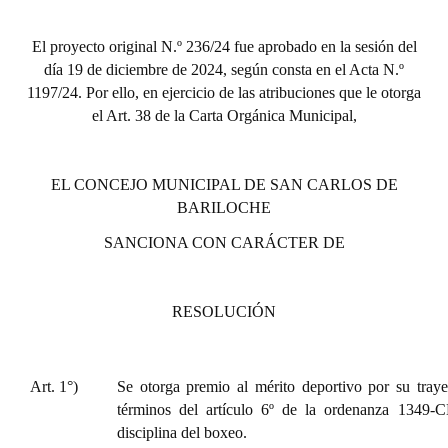
Huéspedes de Honor - Registro
El proyecto original N.º 236/24 fue aprobado en la sesión del
Antiguos Pobladores - Registro
día 19 de diciembre de 2024, según consta en el Acta N.º
1197/24. Por ello, en ejercicio de las atribuciones que le otorga
Reconocimientos - Registro
el Art. 38 de la Carta Orgánica Municipal,
Bariloche, Municipio intercultural
Entrega de distinciones
EL CONCEJO MUNICIPAL DE SAN CARLOS DE
BARILOCHE
REFORMA DE LA CARTA ORGÁNICA
SANCIONA CON CARÁCTER DE
RESOLUCIÓN
Art. 1°)
Se otorga premio al mérito deportivo por su traye
términos del artículo 6º de la ordenanza 1349-
disciplina del boxeo.