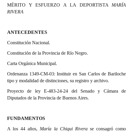
MÉRITO Y ESFUERZO A LA DEPORTISTA
MARÍA
Programas
RIVERA
LEGISLACIÓN
ANTECEDENTES
Constitución Nacional
Constitución Nacional.
Constitución Provincial
Constitución de la Provincia de Río Negro.
Carta Orgánica 2007
Carta Orgánica Municipal.
Reglamento Interno
Ordenanza 1349-CM-03: Instituir en San Carlos de Bariloche
tipo y modalidad de distinciones, su registro y archivo.
Digesto
Proyecto de ley E-483-24-24 del Senado y Cámara de
Organigrama
Diputados de la Provincia de Buenos Aires.
DOCUMENTOS
FUNDAMENTOS
Informes de Gestión
A los 44 años,
María la Chiqui Rivera
se consagró como
Proyectos Presentados