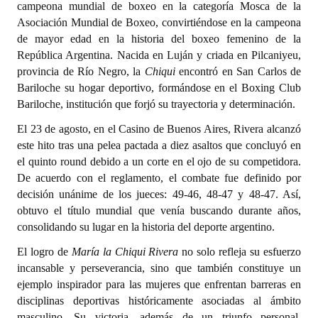
campeona mundial de boxeo en la categoría Mosca de la
Asociación Mundial de Boxeo, convirtiéndose en la campeona
Dictámenes Asesoría Letrada
de mayor edad en la historia del boxeo femenino de la
República Argentina. Nacida en Luján y criada en Pilcaniyeu,
Actas de Sesión
provincia de Río Negro, la
Chiqui
encontró en San Carlos de
Informes de Unidad Coordinadora
Bariloche su hogar deportivo, formándose en el Boxing Club
Bariloche, institución que forjó su trayectoria y determinación.
Ejecución Presupuestaria
El 23 de agosto, en el Casino de Buenos Aires, Rivera alcanzó
Actas de Audiencias Públicas
este hito tras una pelea pactada a diez asaltos que concluyó en
el quinto round debido a un corte en el ojo de su competidora.
NORMATIVA
De acuerdo con el reglamento, el combate fue definido por
decisión unánime de los jueces: 49-46, 48-47 y 48-47. Así,
Comunicaciones
obtuvo el título mundial que venía buscando durante años,
consolidando su lugar en la historia del deporte argentino.
Declaraciones
El logro de
María la Chiqui Rivera
no solo refleja su esfuerzo
Resoluciones
incansable y perseverancia, sino que también constituye un
ejemplo inspirador para las mujeres que enfrentan barreras en
Resoluciones de Presidencia
disciplinas deportivas históricamente asociadas al ámbito
masculino. Su victoria, además de un triunfo personal,