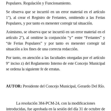
Populares. Regulación y Funcionamiento.
Dictámenes Asesoría Letrada
Se observa que se incurrió en un error material en el artículo
1°), al crear el Registro de Feriantes, omitiendo a las Ferias
Actas de Sesión
Populares, y por tanto es menester corregir tal situación.
Informes de Unidad Coordinadora
Asimismo, se observa que se incurrió en un error material en el
artículo 2°), al omitirse la conjunción “y” entre “Feriantes” y
Ejecución Presupuestaria
“de Ferias Populares” y por tanto es menester corregir tal
situación a los fines de una correcta redacción.
Actas de Audiencias Públicas
Por tanto, en atención a las facultades otorgadas por el artículo
NORMATIVA
9° inciso z) del Reglamento Interno de este Concejo Municipal
se ordena la siguiente fe de erratas.
Comunicaciones
Declaraciones
AUTOR:
Presidente del Concejo Municipal, Gerardo Del Río.
Resoluciones
Resoluciones de Presidencia
La resolución 384-PCM-24, con la modificaciones
introducidas, fue aprobada en la sesión del día 31 de octubre de