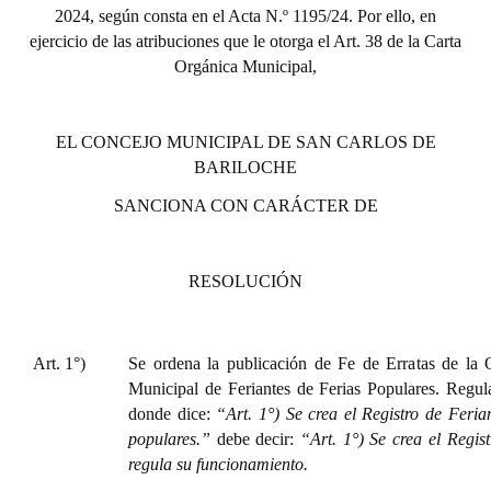
INSTITUCIONAL
2024, según consta en el Acta N.º 1195/24. Por ello, en
ejercicio de las atribuciones que le otorga el Art. 38 de la Carta
Antiguos Pobladores
Orgánica Municipal,
Noticias Destacadas
EL CONCEJO MUNICIPAL DE SAN CARLOS DE
Registros y Distinciones
BARILOCHE
Datos Históricos
SANCIONA CON CARÁCTER DE
Premio al Mérito - Registro
RESOLUCIÓN
Audiencias Públicas - Registro
Mujeres que Dejaron Huellas - Registro
Art. 1°)
Se ordena la publicación de Fe de Erratas de la
Periodistas Decanos - Registro
Municipal de Feriantes de Ferias Populares. Regu
donde dice:
“Art. 1°) Se crea el Registro de Feria
Ciudadano Ilustre - Registro
populares.”
debe decir:
“Art. 1°) Se crea el Regist
regula su funcionamiento.
Banca del Vecino - Registro