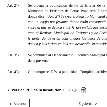
Huéspedes de Honor - Registro
Art. 2°)
Se ordena la publicación de Fe de Erratas de la
Municipal de Feriantes de Ferias Populares. Reg
Antiguos Pobladores - Registro
donde dice:
“Art. 2°) Se crea el Registro Municipal
con un legajo por feriante, donde están consignados 
Reconocimientos - Registro
rubro al que se dedica y la/s feria/s en la/s que desa
crea el Registro Municipal de Feriantes y de Fer
Bariloche, Municipio intercultural
feriante, donde están consignados los datos de cada
Entrega de distinciones
dedica y la/s feria/s en la/s que desarrolla su activid
REFORMA DE LA CARTA ORGÁNICA
Art. 3°)
Se comunica al Departamento Ejecutivo Municipal l
de la presente.
Art. 4°)
Comuníquese. Dése a publicidad. Cumplido, archíve
Versión PDF de la Resolución
:
CLIC AQUÍ
Anterior
Siguiente