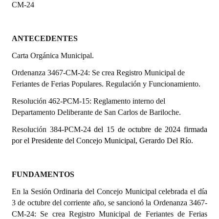
CM-24
Programas
LEGISLACIÓN
ANTECEDENTES
Constitución Nacional
Carta Orgánica Municipal.
Ordenanza
3467-CM-24:
Se crea Registro Municipal de
Constitución Provincial
Feriantes de Ferias Populares. Regulación y Funcionamiento.
Carta Orgánica 2007
Resolución 462-PCM-15: Reglamento interno del
Departamento Deliberante de San Carlos de Bariloche.
Reglamento Interno
Resolución 384-PCM-24
del 15 de octubre de 2024 firmada
Digesto
por el Presidente del Concejo Municipal, Gerardo Del Río.
Organigrama
FUNDAMENTOS
DOCUMENTOS
En la Sesión Ordinaria del Concejo Municipal celebrada el día
Informes de Gestión
3 de octubre del corriente año, se sancionó la
Ordenanza 3467-
CM-24: Se crea Registro Municipal de Feriantes de Ferias
Proyectos Presentados