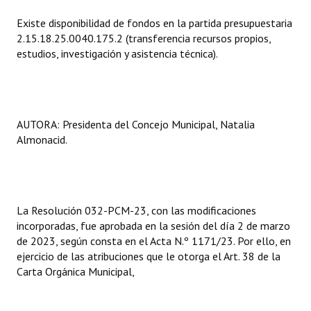
Huéspedes de Honor - Registro
Existe disponibilidad de fondos en la partida presupuestaria
2.15.18.25.0040.175.2 (transferencia recursos propios,
Antiguos Pobladores - Registro
estudios, investigación y asistencia técnica).
Reconocimientos - Registro
Bariloche, Municipio intercultural
AUTORA: Presidenta del Concejo Municipal, Natalia
Entrega de distinciones
Almonacid.
REFORMA DE LA CARTA ORGÁNICA
La Resolución 032-PCM-23, con las modificaciones
incorporadas, fue aprobada en la sesión del día 2 de marzo
de 2023, según consta en el Acta N.º 1171/23. Por ello, en
ejercicio de las atribuciones que le otorga el Art. 38 de la
Carta Orgánica Municipal,