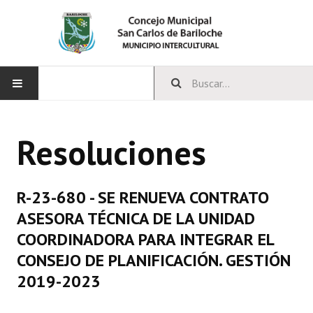
INICIO
Resoluciones
CONCEJO
Bloques Políticos
R-23-680 - SE RENUEVA CONTRATO
Integrantes del Concejo
ASESORA TÉCNICA DE LA UNIDAD
COORDINADORA PARA INTEGRAR EL
Comisiones Permanentes
CONSEJO DE PLANIFICACIÓN. GESTIÓN
Comisiones Especiales
2019-2023
Concejales Mandato Cumplido