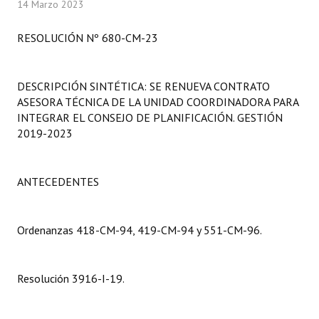
14 Marzo 2023
Programas
RESOLUCIÓN Nº 680-CM-23
LEGISLACIÓN
Constitución Nacional
DESCRIPCIÓN SINTÉTICA: SE RENUEVA CONTRATO
ASESORA TÉCNICA DE LA UNIDAD COORDINADORA PARA
Constitución Provincial
INTEGRAR EL CONSEJO DE PLANIFICACIÓN. GESTIÓN
2019-2023
Carta Orgánica 2007
Reglamento Interno
ANTECEDENTES
Digesto
Organigrama
Ordenanzas 418-CM-94, 419-CM-94 y 551-CM-96.
DOCUMENTOS
Resolución 3916-I-19.
Informes de Gestión
Proyectos Presentados