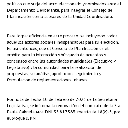
político que surja del acto eleccionario y nominados ante el
INSTITUCIONAL
Departamento Deliberante, para integrar el Consejo de
Planificación como asesores de la Unidad Coordinadora.
Antiguos Pobladores
Noticias Destacadas
Para lograr eficiencia en este proceso, se incluyeron todos
Registros y Distinciones
aquellos actores sociales indispensables para su ejecución.
Es así entonces, que el Consejo de Planificación es el
Datos Históricos
ámbito para la interacción y búsqueda de acuerdos y
consensos entre las autoridades municipales (Ejecutivo y
Premio al Mérito - Registro
Legislativo) y la comunidad, para la realización de
propuestas, su análisis, aprobación, seguimiento y
Audiencias Públicas - Registro
formulación de reglamentaciones urbanas.
Mujeres que Dejaron Huellas - Registro
Periodistas Decanos - Registro
Por nota de fecha 10 de febrero de 2023 de la Secretaria
Legislativa, se informa la renovación del contrato de la Sra.
Ciudadano Ilustre - Registro
Paula Gabriela Arce DNI 35.817.563, matrícula 1899-3, por
el bloque JSRN.
Banca del Vecino - Registro