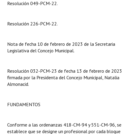
Resolución 049-PCM-22.
Dictámenes Asesoría Letrada
Resolución 226-PCM-22.
Actas de Sesión
Informes de Unidad Coordinadora
Nota de fecha 10 de febrero de 2023 de la Secretaria
Ejecución Presupuestaria
Legislativa del Concejo Municipal.
Actas de Audiencias Públicas
Resolución 032-PCM-23 de fecha 13 de febrero de 2023
NORMATIVA
firmada por la Presidenta del Concejo Municipal, Natalia
Almonacid.
Comunicaciones
Declaraciones
FUNDAMENTOS
Resoluciones
Conforme a las ordenanzas 418-CM-94 y 551-CM-96, se
Resoluciones de Presidencia
establece que se designe un profesional por cada bloque