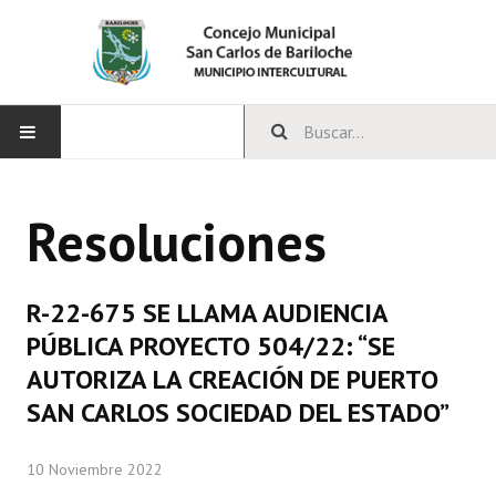
INICIO
Resoluciones
CONCEJO
Bloques Políticos
R-22-675 SE LLAMA AUDIENCIA
Integrantes del Concejo
PÚBLICA PROYECTO 504/22: “SE
AUTORIZA LA CREACIÓN DE PUERTO
Comisiones Permanentes
SAN CARLOS SOCIEDAD DEL ESTADO”
Comisiones Especiales
10 Noviembre 2022
Concejales Mandato Cumplido