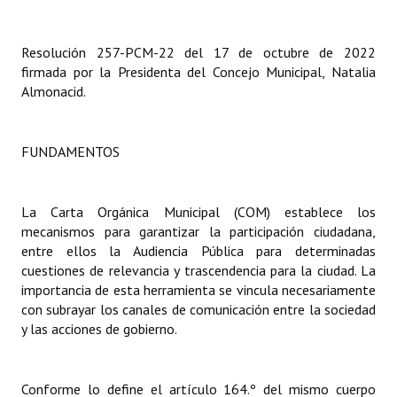
INSTITUCIONAL
Resolución 257-PCM-22 del 17 de octubre de 2022
Antiguos Pobladores
firmada por la Presidenta del Concejo Municipal, Natalia
Noticias Destacadas
Almonacid.
Registros y Distinciones
FUNDAMENTOS
Datos Históricos
Premio al Mérito - Registro
La Carta Orgánica Municipal (COM) establece los
mecanismos para garantizar la participación ciudadana,
Audiencias Públicas - Registro
entre ellos la Audiencia Pública para determinadas
cuestiones de relevancia y trascendencia para la ciudad. La
Mujeres que Dejaron Huellas - Registro
importancia de esta herramienta se vincula necesariamente
Periodistas Decanos - Registro
con subrayar los canales de comunicación entre la sociedad
y las acciones de gobierno.
Ciudadano Ilustre - Registro
Banca del Vecino - Registro
Conforme lo define el artículo 164.º del mismo cuerpo