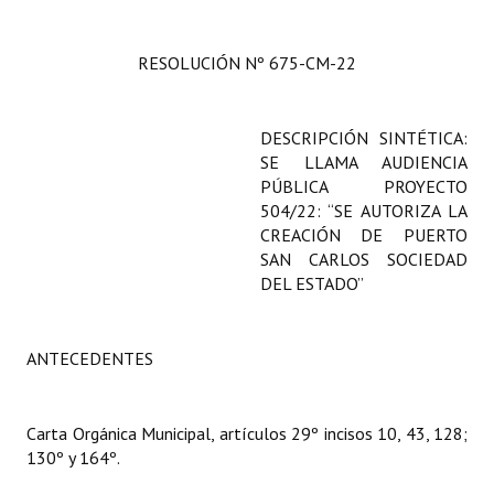
Programas
RESOLUCIÓN Nº 675-CM-22
LEGISLACIÓN
Constitución Nacional
DESCRIPCIÓN SINTÉTICA:
SE LLAMA AUDIENCIA
Constitución Provincial
PÚBLICA PROYECTO
504/22: “SE AUTORIZA LA
Carta Orgánica 2007
CREACIÓN DE PUERTO
Reglamento Interno
SAN CARLOS SOCIEDAD
DEL ESTADO”
Digesto
Organigrama
ANTECEDENTES
DOCUMENTOS
Carta Orgánica Municipal, artículos 29º incisos 10, 43, 128;
Informes de Gestión
130º y 164º.
Proyectos Presentados