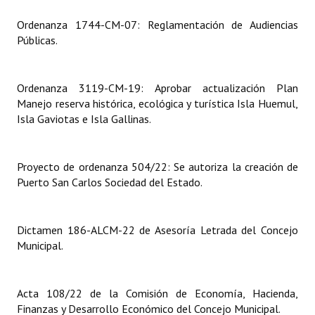
Ordenanza 1744-CM-07: Reglamentación de Audiencias
Dictámenes Asesoría Letrada
Públicas.
Actas de Sesión
Informes de Unidad Coordinadora
Ordenanza 3119-CM-19: Aprobar actualización Plan
Manejo reserva histórica, ecológica y turística Isla Huemul,
Ejecución Presupuestaria
Isla Gaviotas e Isla Gallinas.
Actas de Audiencias Públicas
Proyecto de ordenanza 504/22: Se autoriza la creación de
NORMATIVA
Puerto San Carlos Sociedad del Estado.
Comunicaciones
Dictamen 186-ALCM-22 de Asesoría Letrada del Concejo
Declaraciones
Municipal.
Resoluciones
Acta 108/22 de la Comisión de Economía, Hacienda,
Resoluciones de Presidencia
Finanzas y Desarrollo Económico del Concejo Municipal.