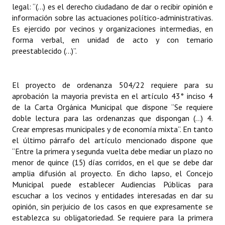
legal: “(...) es el derecho ciudadano de dar o recibir opinión e
Huéspedes de Honor - Registro
información sobre las actuaciones político-administrativas.
Es ejercido por vecinos y organizaciones intermedias, en
Antiguos Pobladores - Registro
forma verbal, en unidad de acto y con temario
preestablecido (...)”.
Reconocimientos - Registro
Bariloche, Municipio intercultural
El proyecto de ordenanza 504/22 requiere para su
Entrega de distinciones
aprobación la mayoria prevista en el artículo 43° inciso 4
de la Carta Orgánica Municipal que dispone “Se requiere
REFORMA DE LA CARTA ORGÁNICA
doble lectura para las ordenanzas que dispongan (…) 4.
Crear empresas municipales y de economía mixta”. En tanto
el último párrafo del artículo mencionado dispone que
“Entre la primera y segunda vuelta debe mediar un plazo no
menor de quince (15) días corridos, en el que se debe dar
amplia difusión al proyecto. En dicho lapso, el Concejo
Municipal puede establecer Audiencias Públicas para
escuchar a los vecinos y entidades interesadas en dar su
opinión, sin perjuicio de los casos en que expresamente se
establezca su obligatoriedad. Se requiere para la primera