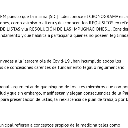
 la JEM puesto que la misma [SIC] “…desconoce el CRONOGRAMA esta
iones, como asimismo altera y desconocen los REQUISITOS en refe
 DE LISTAS y la RESOLUCIÓN DE LAS IMPUGNACIONES…”. Consider
undamento y que habilita a participar a quienes no poseen legitimid
ivadas a la “tercera ola de Covid-19”, han incumplido todos los
rios de concesiones carentes de fundamento legal o reglamentario.
ria penal, argumentando que ninguno de los tres miembros que compo
alud y que sin embargo, manifiestan y alegan consecuencias de la P
para presentación de listas, la inexistencia de plan de trabajo por l
nicipal refieren a conceptos propios de la medicina tales como