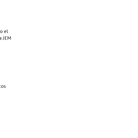
o el
la JEM
tos