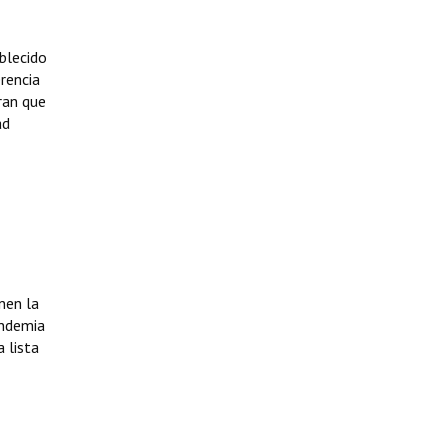
blecido
rencia
an que
ad
nen la
andemia
a lista