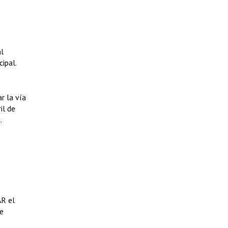
al
ipal.
r la vía
il de
.
AR el
e