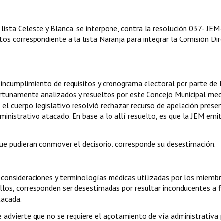
ista Celeste y Blanca, se interpone, contra la resolución 037- JEM
atos correspondiente a la lista Naranja para integrar la Comisión Dir
incumplimiento de requisitos y cronograma electoral por parte de l
ortunamente analizados y resueltos por este Concejo Municipal me
el cuerpo legislativo resolvió rechazar recurso de apelación prese
ministrativo atacado. En base a lo allí resuelto, es que la JEM emit
ue pudieran conmover el decisorio, corresponde su desestimación.
 consideraciones y terminologías médicas utilizadas por los miemb
ellos, corresponden ser desestimadas por resultar inconducentes a f
tacada.
 se advierte que no se requiere el agotamiento de vía administrativa 