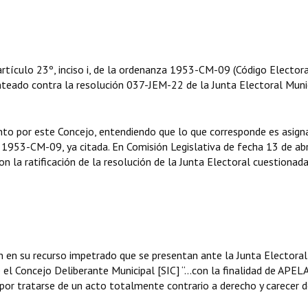
artículo 23º, inciso i, de la ordenanza 1953-CM-09 (Código Elector
lanteado contra la resolución 037-JEM-22 de la Junta Electoral Munic
nto por este Concejo, entendiendo que lo que corresponde es asigna
za 1953-CM-09, ya citada. En Comisión Legislativa de fecha 13 de abr
n la ratificación de la resolución de la Junta Electoral cuestionada
n en su recurso impetrado que se presentan ante la Junta Electoral
 el Concejo Deliberante Municipal [SIC] “…con la finalidad de APEL
r tratarse de un acto totalmente contrario a derecho y carecer d