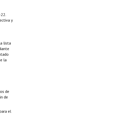
-22.
ectiva y
a lista
diante
ntado
e la
ros de
in de
para el