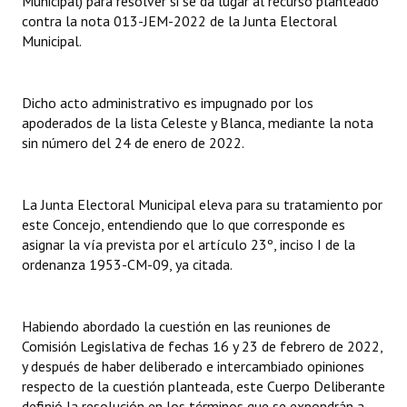
Municipal) para resolver si se da lugar al recurso planteado
INSTITUCIONAL
contra la nota 013-JEM-2022 de la Junta Electoral
Municipal.
Antiguos Pobladores
Noticias Destacadas
Dicho acto administrativo es impugnado por los
apoderados de la lista Celeste y Blanca, mediante la nota
Registros y Distinciones
sin número del 24 de enero de 2022.
Datos Históricos
Premio al Mérito - Registro
La Junta Electoral Municipal eleva para su tratamiento por
este Concejo, entendiendo que lo que corresponde es
Audiencias Públicas - Registro
asignar la vía prevista por el artículo 23º, inciso I de la
ordenanza 1953-CM-09, ya citada.
Mujeres que Dejaron Huellas - Registro
Periodistas Decanos - Registro
Habiendo abordado la cuestión en las reuniones de
Comisión Legislativa de fechas 16 y 23 de febrero de 2022,
Ciudadano Ilustre - Registro
y después de haber deliberado e intercambiado opiniones
respecto de la cuestión planteada, este Cuerpo Deliberante
Banca del Vecino - Registro
definió la resolución en los términos que se expondrán a