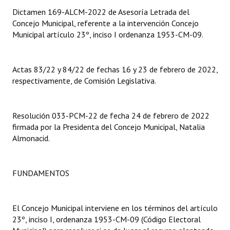
Dictamen 169-ALCM-2022 de Asesoría Letrada del
Dictámenes Asesoría Letrada
Concejo Municipal, referente a la intervención Concejo
Municipal artículo 23º, inciso I ordenanza 1953-CM-09.
Actas de Sesión
Informes de Unidad Coordinadora
Actas 83/22 y 84/22 de fechas 16 y 23 de febrero de 2022,
respectivamente, de Comisión Legislativa.
Ejecución Presupuestaria
Actas de Audiencias Públicas
Resolución 033-PCM-22 de fecha 24 de febrero de 2022
firmada por la Presidenta del Concejo Municipal, Natalia
NORMATIVA
Almonacid.
Comunicaciones
Declaraciones
FUNDAMENTOS
Resoluciones
El Concejo Municipal interviene en los términos del artículo
Resoluciones de Presidencia
23º, inciso I, ordenanza 1953-CM-09 (Código Electoral