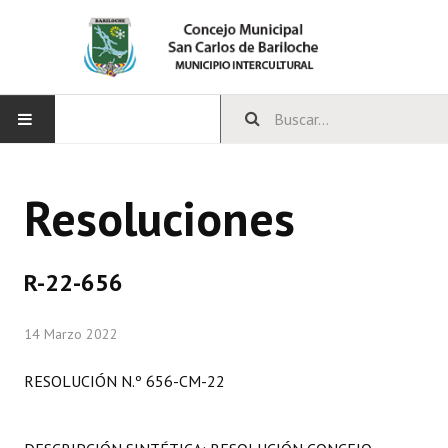
INICIO
Resoluciones
CONCEJO
Bloques Políticos
R-22-656
Integrantes del Concejo
14 Marzo 2022
Comisiones Permanentes
RESOLUCIÓN N.º 656-CM-22
Comisiones Especiales
Concejales Mandato Cumplido