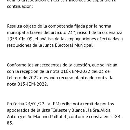
continuación:
Huéspedes de Honor - Registro
Antiguos Pobladores - Registro
Resulta objeto de la competencia fijada por la norma
Reconocimientos - Registro
municipal a través del artículo 23º, inciso I de la ordenanza
1953-CM-09, el análisis de las impugnaciones efectuadas a
Bariloche, Municipio intercultural
resoluciones de la Junta Electoral Municipal.
Entrega de distinciones
Conforme los antecedentes de la cuestión, que se inician
REFORMA DE LA CARTA ORGÁNICA
con la recepción de la nota 016-JEM-2022 del 03 de
febrero de 2022 elevando recurso planteado contra la
nota 013-JEM-2022.
En fecha 24/01/22, la JEM recibe nota remitida por los
apoderados de la lista “Celeste y Blanca”, la Sra. Alicia
Antón y el Sr. Mariano Paillalef, conforme consta en fs. 84-
85.