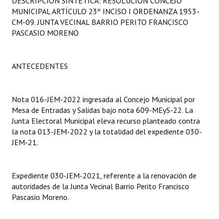
DESCRIPCIÓN SINTÉTICA: RESOLUCIÓN CONCEJO
Programas
MUNICIPAL ARTÍCULO 23º INCISO I ORDENANZA 1953-
CM-09. JUNTA VECINAL BARRIO PERITO FRANCISCO
LEGISLACIÓN
PASCASIO MORENO
Constitución Nacional
ANTECEDENTES
Constitución Provincial
Carta Orgánica 2007
Nota 016-JEM-2022 ingresada al Concejo Municipal por
Mesa de Entradas y Salidas bajo nota 609-MEyS-22. La
Reglamento Interno
Junta Electoral Municipal eleva recurso planteado contra
la nota 013-JEM-2022 y la totalidad del expediente 030-
Digesto
JEM-21.
Organigrama
Expediente 030-JEM-2021, referente a la renovación de
DOCUMENTOS
autoridades de la Junta Vecinal Barrio Perito Francisco
Pascasio Moreno.
Informes de Gestión
Proyectos Presentados