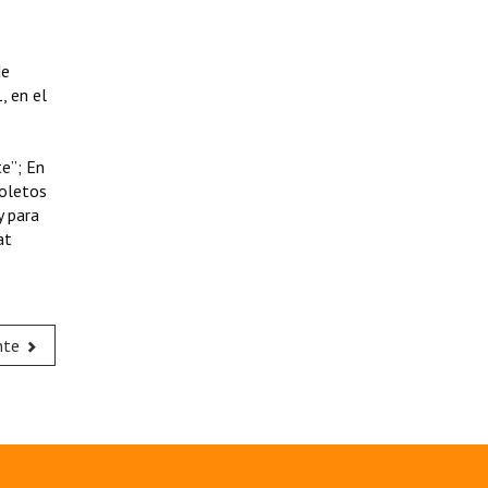
de
, en el
te”; En
boletos
y para
at
nte