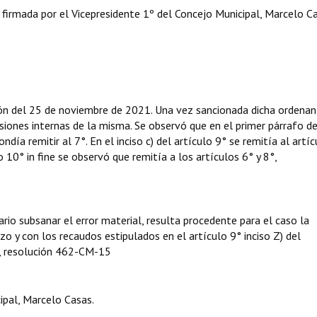
irmada por el Vicepresidente 1º del Concejo Municipal, Marcelo Ca
n del 25 de noviembre de 2021. Una vez sancionada dicha ordenan
isiones internas de la misma. Se observó que en el primer párrafo de
ndía remitir al 7°. En el inciso c) del artículo 9° se remitía al artí
o 10° in fine se observó que remitía a los artículos 6° y 8°,
sario subsanar el error material, resulta procedente para el caso la
zo y con los recaudos estipulados en el artículo 9° inciso Z) del
, resolución 462-CM-15
ipal, Marcelo Casas.