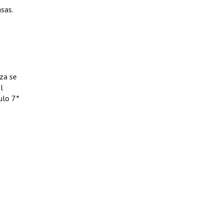
sas.
za se
l
culo 7°