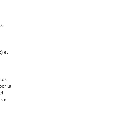
La
c) el
 los
por la
el
os e