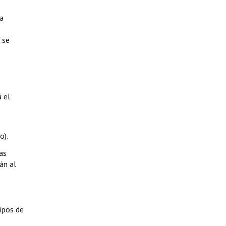
ca
 se
 el
o).
as
án al
ipos de