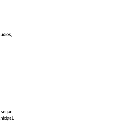
l
tudios,
, según
nicipal,