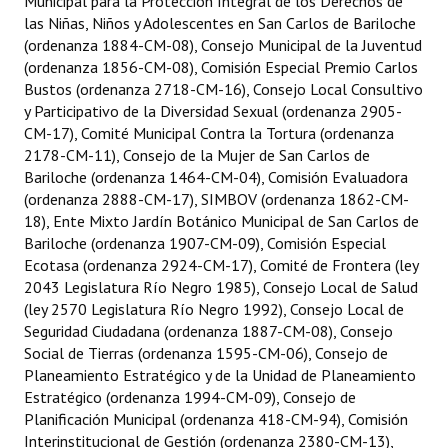
Municipal para la Protección Integral de los Derechos de
las Niñas, Niños y Adolescentes en San Carlos de Bariloche
Dictámenes Asesoría Letrada
(ordenanza 1884-CM-08), Consejo Municipal de la Juventud
(ordenanza 1856-CM-08), Comisión Especial Premio Carlos
Actas de Sesión
Bustos (ordenanza 2718-CM-16), Consejo Local Consultivo
y Participativo de la Diversidad Sexual (ordenanza 2905-
Informes de Unidad Coordinadora
CM-17), Comité Municipal Contra la Tortura (ordenanza
2178-CM-11), Consejo de la Mujer de San Carlos de
Ejecución Presupuestaria
Bariloche (ordenanza 1464-CM-04), Comisión Evaluadora
(ordenanza 2888-CM-17), SIMBOV (ordenanza 1862-CM-
Actas de Audiencias Públicas
18), Ente Mixto Jardín Botánico Municipal de San Carlos de
Bariloche (ordenanza 1907-CM-09), Comisión Especial
NORMATIVA
Ecotasa (ordenanza 2924-CM-17), Comité de Frontera (ley
2043 Legislatura Río Negro 1985), Consejo Local de Salud
Comunicaciones
(ley 2570 Legislatura Río Negro 1992), Consejo Local de
Seguridad Ciudadana (ordenanza 1887-CM-08), Consejo
Declaraciones
Social de Tierras (ordenanza 1595-CM-06), Consejo de
Planeamiento Estratégico y de la Unidad de Planeamiento
Resoluciones
Estratégico (ordenanza 1994-CM-09), Consejo de
Resoluciones de Presidencia
Planificación Municipal (ordenanza 418-CM-94), Comisión
Interinstitucional de Gestión (ordenanza 2380-CM-13),