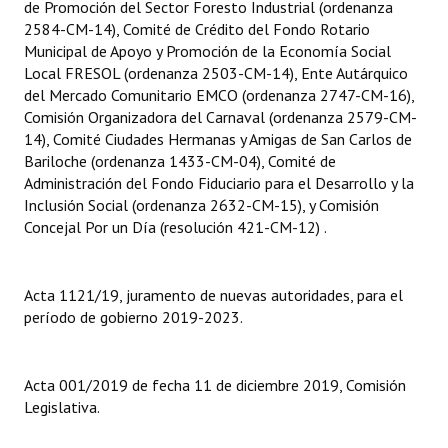
de Promoción del Sector Foresto Industrial (ordenanza
Huéspedes de Honor - Registro
2584-CM-14), Comité de Crédito del Fondo Rotario
Municipal de Apoyo y Promoción de la Economía Social
Antiguos Pobladores - Registro
Local FRESOL (ordenanza 2503-CM-14), Ente Autárquico
del Mercado Comunitario EMCO (ordenanza 2747-CM-16),
Reconocimientos - Registro
Comisión Organizadora del Carnaval (ordenanza 2579-CM-
14), Comité Ciudades Hermanas y Amigas de San Carlos de
Bariloche, Municipio intercultural
Bariloche (ordenanza 1433-CM-04), Comité de
Administración del Fondo Fiduciario para el Desarrollo y la
Entrega de distinciones
Inclusión Social (ordenanza 2632-CM-15), y Comisión
Concejal Por un Día (resolución 421-CM-12) .
REFORMA DE LA CARTA ORGÁNICA
Acta 1121/19, juramento de nuevas autoridades, para el
período de gobierno 2019-2023.
Acta 001/2019 de fecha 11 de diciembre 2019, Comisión
Legislativa.