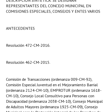
DESCRIPCIÓN SINTÉTICA: SE DESIGNAN
Programas
REPRESENTANTES DEL CONCEJO MUNICIPAL EN
COMISIONES ESPECIALES, CONSEJOS Y ENTES VARIOS
LEGISLACIÓN
Constitución Nacional
ANTECEDENTES
Constitución Provincial
Resolución 472-CM-2016.
Carta Orgánica 2007
Reglamento Interno
Resolución 462-CM-2015.
Digesto
Comisión de Transacciones (ordenanza 009-CM-92),
Organigrama
Comisión Especial Juventud en el Mejoramiento Barrial
(ordenanza 2124-CM-10), EMPROTUR (ordenanza 1618-
DOCUMENTOS
CM-10), Consejo Local Consultivo para Personas con
Discapacidad (ordenanza 2038-CM-10), Consejo Municipal
Informes de Gestión
de Adultos Mayores (ordenanza 1925-CM-09), Consejo
Proyectos Presentados