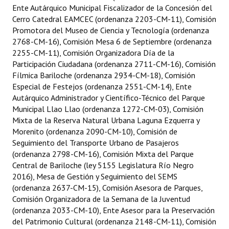
INSTITUCIONAL
Ente Autárquico Municipal Fiscalizador de la Concesión del
Cerro Catedral EAMCEC (ordenanza 2203-CM-11), Comisión
Promotora del Museo de Ciencia y Tecnología (ordenanza
Antiguos Pobladores
2768-CM-16), Comisión Mesa 6 de Septiembre (ordenanza
Noticias Destacadas
2255-CM-11), Comisión Organizadora Día de la
Participación Ciudadana (ordenanza 2711-CM-16), Comisión
Registros y Distinciones
Fílmica Bariloche (ordenanza 2934-CM-18), Comisión
Especial de Festejos (ordenanza 2551-CM-14), Ente
Datos Históricos
Autárquico Administrador y Científico-Técnico del Parque
Municipal Llao Llao (ordenanza 1272-CM-03), Comisión
Premio al Mérito - Registro
Mixta de la Reserva Natural Urbana Laguna Ezquerra y
Morenito (ordenanza 2090-CM-10), Comisión de
Audiencias Públicas - Registro
Seguimiento del Transporte Urbano de Pasajeros
(ordenanza 2798-CM-16), Comisión Mixta del Parque
Mujeres que Dejaron Huellas - Registro
Central de Bariloche (ley 5155 Legislatura Río Negro
2016), Mesa de Gestión y Seguimiento del SEMS
Periodistas Decanos - Registro
(ordenanza 2637-CM-15), Comisión Asesora de Parques,
Ciudadano Ilustre - Registro
Comisión Organizadora de la Semana de la Juventud
(ordenanza 2033-CM-10), Ente Asesor para la Preservación
Banca del Vecino - Registro
del Patrimonio Cultural (ordenanza 2148-CM-11), Comisión