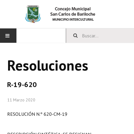
INICIO
Resoluciones
CONCEJO
Bloques Políticos
R-19-620
Integrantes del Concejo
11 Marzo 2020
Comisiones Permanentes
RESOLUCIÓN N.º 620-CM-19
Comisiones Especiales
Concejales Mandato Cumplido