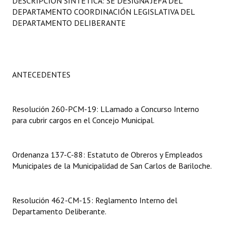
DESCRIPCIÓN SINTÉTICA: SE DESIGNA JEFA DEL
Programas
DEPARTAMENTO COORDINACIÓN LEGISLATIVA DEL
DEPARTAMENTO DELIBERANTE
LEGISLACIÓN
Constitución Nacional
ANTECEDENTES
Constitución Provincial
Carta Orgánica 2007
Resolución 260-PCM-19: LLamado a Concurso Interno
Reglamento Interno
para cubrir cargos en el Concejo Municipal.
Digesto
Ordenanza 137-C-88: Estatuto de Obreros y Empleados
Organigrama
Municipales de la Municipalidad de San Carlos de Bariloche.
DOCUMENTOS
Resolución 462-CM-15: Reglamento Interno del
Informes de Gestión
Departamento Deliberante.
Proyectos Presentados