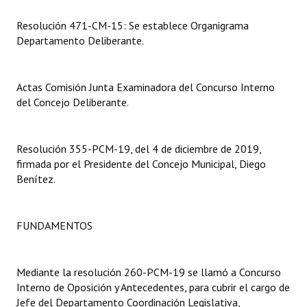
Resolución 471-CM-15: Se establece Organigrama
Dictámenes Asesoría Letrada
Departamento Deliberante.
Actas de Sesión
Informes de Unidad Coordinadora
Actas Comisión Junta Examinadora del Concurso Interno
del Concejo Deliberante.
Ejecución Presupuestaria
Actas de Audiencias Públicas
Resolución 355-PCM-19, del 4 de diciembre de 2019,
firmada por el Presidente del Concejo Municipal, Diego
NORMATIVA
Benítez.
Comunicaciones
FUNDAMENTOS
Declaraciones
Resoluciones
Mediante la resolución 260-PCM-19 se llamó a Concurso
Resoluciones de Presidencia
Interno de Oposición y Antecedentes, para cubrir el cargo de
Jefe del Departamento Coordinación Legislativa,