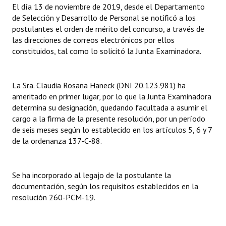
El día 13 de noviembre de 2019, desde el Departamento
Huéspedes de Honor - Registro
de Selección y Desarrollo de Personal se notificó a los
postulantes el orden de mérito del concurso, a través de
Antiguos Pobladores - Registro
las direcciones de correos electrónicos por ellos
constituidos, tal como lo solicitó la Junta Examinadora.
Reconocimientos - Registro
Bariloche, Municipio intercultural
La Sra. Claudia Rosana Haneck (DNI 20.123.981) ha
Entrega de distinciones
ameritado en primer lugar, por lo que la Junta Examinadora
determina su designación, quedando facultada a asumir el
REFORMA DE LA CARTA ORGÁNICA
cargo a la firma de la presente resolución, por un período
de seis meses según lo establecido en los artículos 5, 6 y 7
de la ordenanza 137-C-88.
Se ha incorporado al legajo de la postulante la
documentación, según los requisitos establecidos en la
resolución 260-PCM-19.