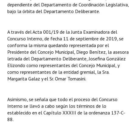
INSTITUCIONAL
dependiente del Departamento de Coordinación Legislativa,
bajo la órbita del Departamento Deliberante.
Antiguos Pobladores
Noticias Destacadas
A través del Acta 001/19 de la Junta Examinadora del
Concurso Interno, de fecha 11 de septiembre de 2019, se
Registros y Distinciones
conforma la misma quedando representada por el
Presidente del Concejo Municipal, Diego Benítez, la asesora
Datos Históricos
letrada del Departamento Deliberante, Josefina González
Elizondo como representantes del Concejo Municipal, y
Premio al Mérito - Registro
como representantes de la entidad gremial, la Sra.
Margarita Galaz y el Sr. Omar Tomasini.
Audiencias Públicas - Registro
Mujeres que Dejaron Huellas - Registro
Asimismo, se señala que todo el proceso del Concurso
Periodistas Decanos - Registro
Interno se llevó a cabo según los términos de lo
establecido en el Capítulo XXXIII de la ordenanza 137-C-
Ciudadano Ilustre - Registro
88.
Banca del Vecino - Registro