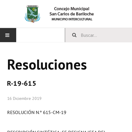
INICIO
Resoluciones
CONCEJO
Bloques Políticos
R-19-615
Integrantes del Concejo
16 Diciembre 2019
Comisiones Permanentes
RESOLUCIÓN N.º 615-CM-19
Comisiones Especiales
Concejales Mandato Cumplido