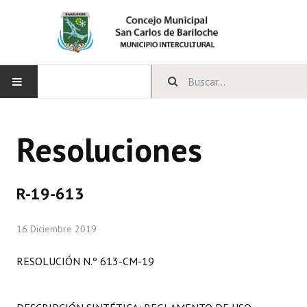
INICIO
Resoluciones
CONCEJO
Bloques Políticos
R-19-613
Integrantes del Concejo
16 Diciembre 2019
Comisiones Permanentes
RESOLUCIÓN N.º 613-CM-19
Comisiones Especiales
Concejales Mandato Cumplido