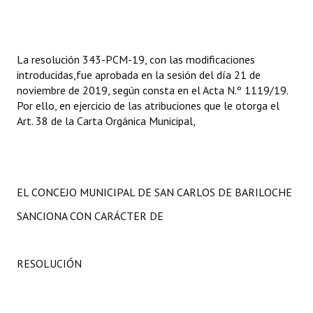
Huéspedes de Honor - Registro
Antiguos Pobladores - Registro
La resolución 343-PCM-19, con las modificaciones
Reconocimientos - Registro
introducidas,fue aprobada en la sesión del día 21 de
noviembre de 2019, según consta en el Acta N.º 1119/19.
Bariloche, Municipio intercultural
Por ello, en ejercicio de las atribuciones que le otorga el
Art. 38 de la Carta Orgánica Municipal,
Entrega de distinciones
REFORMA DE LA CARTA ORGÁNICA
EL CONCEJO MUNICIPAL DE SAN CARLOS DE BARILOCHE
SANCIONA CON CARÁCTER DE
RESOLUCIÓN