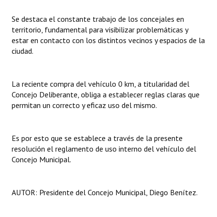
INSTITUCIONAL
Se destaca el constante trabajo de los concejales en
Antiguos Pobladores
territorio, fundamental para visibilizar problemáticas y
estar en contacto con los distintos vecinos y espacios de la
Noticias Destacadas
ciudad.
Registros y Distinciones
La reciente compra del vehículo 0 km, a titularidad del
Datos Históricos
Concejo Deliberante, obliga a establecer reglas claras que
permitan un correcto y eficaz uso del mismo.
Premio al Mérito - Registro
Audiencias Públicas - Registro
Es por esto que se establece a través de la presente
Mujeres que Dejaron Huellas - Registro
resolución el reglamento de uso interno del vehículo del
Concejo Municipal.
Periodistas Decanos - Registro
Ciudadano Ilustre - Registro
AUTOR: Presidente del Concejo Municipal, Diego Benítez.
Banca del Vecino - Registro