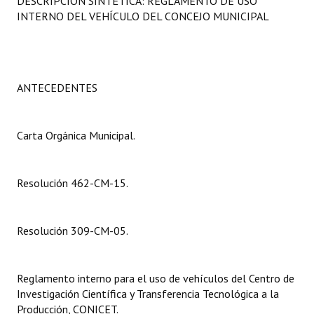
DESCRIPCIÓN SINTÉTICA: REGLAMENTO DE USO
Programas
INTERNO DEL VEHÍCULO DEL CONCEJO MUNICIPAL
LEGISLACIÓN
Constitución Nacional
ANTECEDENTES
Constitución Provincial
Carta Orgánica Municipal.
Carta Orgánica 2007
Reglamento Interno
Resolución 462-CM-15.
Digesto
Organigrama
Resolución 309-CM-05.
DOCUMENTOS
Reglamento interno para el uso de vehículos del Centro de
Informes de Gestión
Investigación Científica y Transferencia Tecnológica a la
Producción, CONICET.
Proyectos Presentados