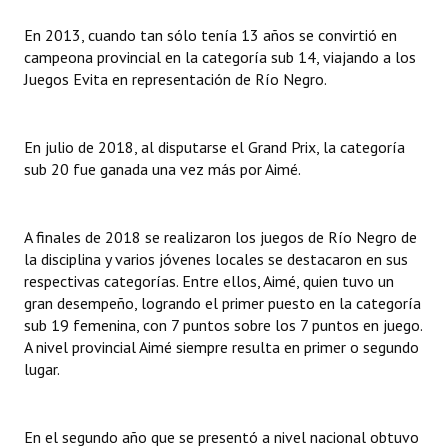
INSTITUCIONAL
En 2013, cuando tan sólo tenía 13 años se convirtió en
campeona provincial en la categoría sub 14, viajando a los
Antiguos Pobladores
Juegos Evita en representación de Río Negro.
Noticias Destacadas
Registros y Distinciones
En julio de 2018, al disputarse el Grand Prix, la categoría
sub 20 fue ganada una vez más por Aimé.
Datos Históricos
Premio al Mérito - Registro
A finales de 2018 se realizaron los juegos de Río Negro de
la disciplina y varios jóvenes locales se destacaron en sus
Audiencias Públicas - Registro
respectivas categorías. Entre ellos, Aimé, quien tuvo un
gran desempeño, logrando el primer puesto en la categoría
Mujeres que Dejaron Huellas - Registro
sub 19 femenina, con 7 puntos sobre los 7 puntos en juego.
Periodistas Decanos - Registro
A nivel provincial Aimé siempre resulta en primer o segundo
lugar.
Ciudadano Ilustre - Registro
Banca del Vecino - Registro
En el segundo año que se presentó a nivel nacional obtuvo