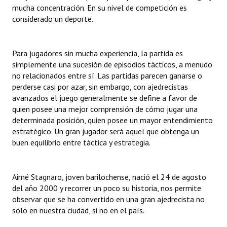
mucha concentración. En su nivel de competición es
considerado un deporte.
Dictámenes Asesoría Letrada
Actas de Sesión
Para jugadores sin mucha experiencia, la partida es
Informes de Unidad Coordinadora
simplemente una sucesión de episodios tácticos, a menudo
no relacionados entre sí. Las partidas parecen ganarse o
Ejecución Presupuestaria
perderse casi por azar, sin embargo, con ajedrecistas
avanzados el juego generalmente se define a favor de
Actas de Audiencias Públicas
quien posee una mejor comprensión de cómo jugar una
determinada posición, quien posee un mayor entendimiento
NORMATIVA
estratégico. Un gran jugador será aquel que obtenga un
buen equilibrio entre táctica y estrategia.
Comunicaciones
Declaraciones
Aimé Stagnaro, joven barilochense, nació el 24 de agosto
del año 2000 y recorrer un poco su historia, nos permite
Resoluciones
observar que se ha convertido en una gran ajedrecista no
sólo en nuestra ciudad, si no en el país.
Resoluciones de Presidencia