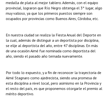
medalla de plata al mejor tablero. Además, con el equipo
Huéspedes de Honor - Registro
provincial, lograron que Río Negro obtenga el 3º lugar, algo
muy valioso, ya que los primeros puestos siempre son
Antiguos Pobladores - Registro
ocupados por provincias como Buenos Aires, Córdoba, etc.
Reconocimientos - Registro
Bariloche, Municipio intercultural
En nuestra ciudad se realiza la Fiesta Anual del Deporte en
la cual, además de distinguir a un deportista por disciplina,
Entrega de distinciones
se elije al deportista del año, entre 47 disciplinas. En más
de una ocasión Aimé fue nominada como deportista del
REFORMA DE LA CARTA ORGÁNICA
año, siendo el pasado año ternada nuevamente.
Por todo lo expuesto, y a fin de reconocer la trayectoria de
Aimé Stagnaro como ajedrecista, siendo una promesa de
esta disciplina a nivel local, pero asimismo en la Provincia y
el resto del país, es que proponemos otorgarle el premio al
mérito deportivo.