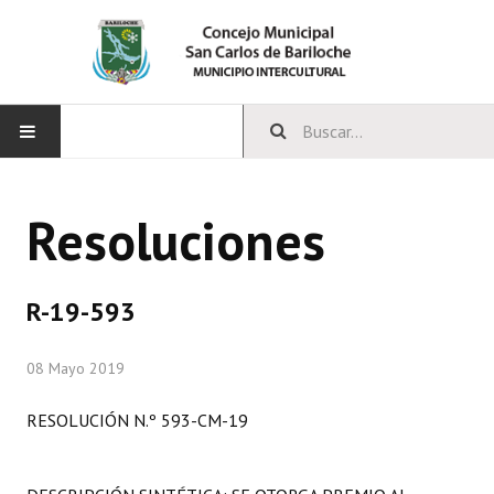
INICIO
Resoluciones
CONCEJO
Bloques Políticos
R-19-593
Integrantes del Concejo
08 Mayo 2019
Comisiones Permanentes
RESOLUCIÓN N.º 593-CM-19
Comisiones Especiales
Concejales Mandato Cumplido