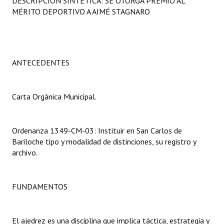
DESCRIPCIÓN SINTÉTICA: SE OTORGA PREMIO AL
Programas
MÉRITO DEPORTIVO A AIMÉ STAGNARO
LEGISLACIÓN
Constitución Nacional
ANTECEDENTES
Constitución Provincial
Carta Orgánica Municipal.
Carta Orgánica 2007
Reglamento Interno
Ordenanza 1349-CM-03: Instituir en San Carlos de
Digesto
Bariloche tipo y modalidad de distinciones, su registro y
archivo.
Organigrama
DOCUMENTOS
FUNDAMENTOS
Informes de Gestión
El ajedrez es una disciplina que implica táctica, estrategia y
Proyectos Presentados