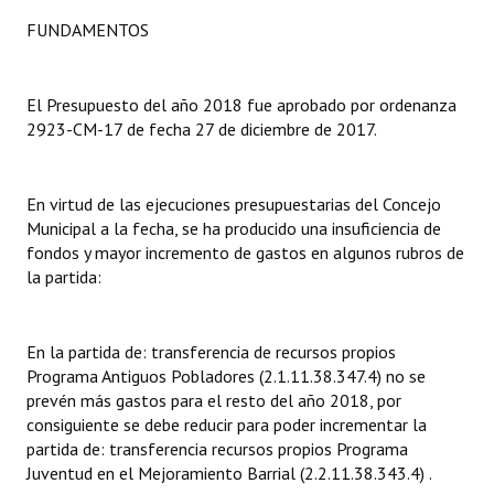
FUNDAMENTOS
Dictámenes Asesoría Letrada
Actas de Sesión
El Presupuesto del año 2018 fue aprobado por ordenanza
2923-CM-17 de fecha 27 de diciembre de 2017.
Informes de Unidad Coordinadora
Ejecución Presupuestaria
En virtud de las ejecuciones presupuestarias del Concejo
Actas de Audiencias Públicas
Municipal a la fecha, se ha producido una insuficiencia de
fondos y mayor incremento de gastos en algunos rubros de
NORMATIVA
la partida:
Comunicaciones
En la partida de: transferencia de recursos propios
Declaraciones
Programa Antiguos Pobladores (2.1.11.38.347.4) no se
prevén más gastos para el resto del año 2018, por
Resoluciones
consiguiente se debe reducir para poder incrementar la
partida de: transferencia recursos propios Programa
Resoluciones de Presidencia
Juventud en el Mejoramiento Barrial (2.2.11.38.343.4) .