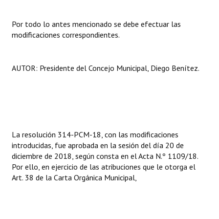
INSTITUCIONAL
Por todo lo antes mencionado se debe efectuar las
Antiguos Pobladores
modificaciones correspondientes.
Noticias Destacadas
AUTOR: Presidente del Concejo Municipal, Diego Benítez.
Registros y Distinciones
Datos Históricos
Premio al Mérito - Registro
Audiencias Públicas - Registro
La resolución 314-PCM-18, con las modificaciones
introducidas, fue aprobada en la sesión del día 20 de
Mujeres que Dejaron Huellas - Registro
diciembre de 2018, según consta en el Acta N.º 1109/18.
Por ello, en ejercicio de las atribuciones que le otorga el
Periodistas Decanos - Registro
Art. 38 de la Carta Orgánica Municipal,
Ciudadano Ilustre - Registro
Banca del Vecino - Registro