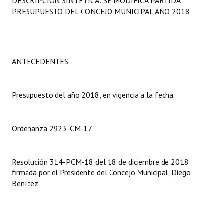
DESCRIPCIÓN SINTÉTICA: SE MODIFICA PARTIDA
Programas
PRESUPUESTO DEL CONCEJO MUNICIPAL AÑO 2018
LEGISLACIÓN
Constitución Nacional
ANTECEDENTES
Constitución Provincial
Presupuesto del año 2018, en vigencia a la fecha.
Carta Orgánica 2007
Reglamento Interno
Ordenanza 2923-CM-17.
Digesto
Organigrama
Resolución 314-PCM-18 del 18 de diciembre de 2018
firmada por el Presidente del Concejo Municipal, Diego
DOCUMENTOS
Benítez.
Informes de Gestión
Proyectos Presentados