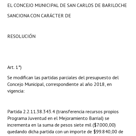
EL CONCEJO MUNICIPAL DE SAN CARLOS DE BARILOCHE
Huéspedes de Honor - Registro
SANCIONA CON CARÁCTER DE
Antiguos Pobladores - Registro
Reconocimientos - Registro
RESOLUCIÓN
Bariloche, Municipio intercultural
Entrega de distinciones
Art. 1°)
REFORMA DE LA CARTA ORGÁNICA
Se modifican las partidas parciales del presupuesto del
Concejo Municipal, correspondiente al año 2018, en
vigencia:
Partida 2.2.11.38.343.4 (transferencia recursos propios
Programa Juventud en el Mejoramiento Barrial) se
incrementa en la suma de pesos siete mil ($7.000,00)
quedando dicha partida con un importe de $99.840,00 de