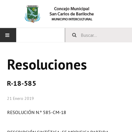
INICIO
Resoluciones
CONCEJO
Bloques Políticos
R-18-585
Integrantes del Concejo
21 Enero 2019
Comisiones Permanentes
RESOLUCIÓN N.º 585-CM-18
Comisiones Especiales
Concejales Mandato Cumplido