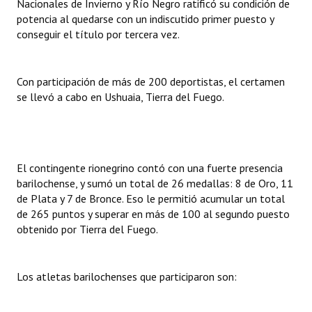
Nacionales de Invierno y Río Negro ratificó su condición de
INSTITUCIONAL
potencia al quedarse con un indiscutido primer puesto y
conseguir el título por tercera vez.
Antiguos Pobladores
Noticias Destacadas
Con participación de más de 200 deportistas, el certamen
se llevó a cabo en Ushuaia, Tierra del Fuego.
Registros y Distinciones
Datos Históricos
Premio al Mérito - Registro
El contingente rionegrino contó con una fuerte presencia
barilochense, y sumó un total de 26 medallas: 8 de Oro, 11
Audiencias Públicas - Registro
de Plata y 7 de Bronce. Eso le permitió acumular un total
Mujeres que Dejaron Huellas - Registro
de 265 puntos y superar en más de 100 al segundo puesto
obtenido por Tierra del Fuego.
Periodistas Decanos - Registro
Ciudadano Ilustre - Registro
Los atletas barilochenses que participaron son:
Banca del Vecino - Registro