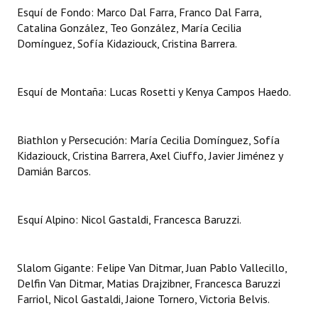
Esquí de Fondo: Marco Dal Farra, Franco Dal Farra,
Huéspedes de Honor - Registro
Catalina González, Teo González, María Cecilia
Domínguez, Sofía Kidaziouck, Cristina Barrera.
Antiguos Pobladores - Registro
Reconocimientos - Registro
Esquí de Montaña: Lucas Rosetti y Kenya Campos Haedo.
Bariloche, Municipio intercultural
Entrega de distinciones
Biathlon y Persecución: María Cecilia Domínguez, Sofía
Kidaziouck, Cristina Barrera, Axel Ciuffo, Javier Jiménez y
REFORMA DE LA CARTA ORGÁNICA
Damián Barcos.
Esquí Alpino: Nicol Gastaldi, Francesca Baruzzi.
Slalom Gigante: Felipe Van Ditmar, Juan Pablo Vallecillo,
Delfin Van Ditmar, Matias Drajzibner, Francesca Baruzzi
Farriol, Nicol Gastaldi, Jaione Tornero, Victoria Belvis.