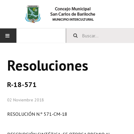
INICIO
Resoluciones
CONCEJO
Bloques Políticos
R-18-571
Integrantes del Concejo
02 Noviembre 2018
Comisiones Permanentes
RESOLUCIÓN N.º 571-CM-18
Comisiones Especiales
Concejales Mandato Cumplido