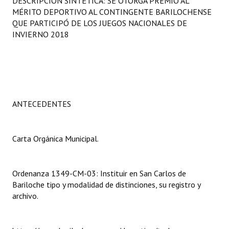
DESCRIPCIÓN SINTÉTICA: SE OTORGA PREMIO AL
Programas
MÉRITO DEPORTIVO AL CONTINGENTE BARILOCHENSE
QUE PARTICIPÓ DE LOS JUEGOS NACIONALES DE
LEGISLACIÓN
INVIERNO 2018
Constitución Nacional
Constitución Provincial
Carta Orgánica 2007
ANTECEDENTES
Reglamento Interno
Carta Orgánica Municipal.
Digesto
Organigrama
Ordenanza 1349-CM-03: Instituir en San Carlos de
Bariloche tipo y modalidad de distinciones, su registro y
DOCUMENTOS
archivo.
Informes de Gestión
Proyectos Presentados