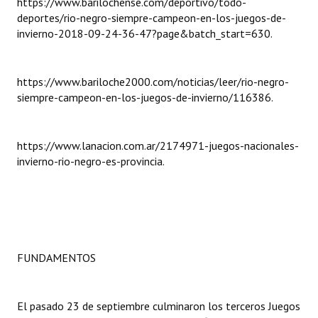
https://www.barilochense.com/deportivo/todo-
deportes/rio-negro-siempre-campeon-en-los-juegos-de-
Dictámenes Asesoría Letrada
invierno-2018-09-24-36-47?page&batch_start=630.
Actas de Sesión
https://www.bariloche2000.com/noticias/leer/rio-negro-
Informes de Unidad Coordinadora
siempre-campeon-en-los-juegos-de-invierno/116386.
Ejecución Presupuestaria
https://www.lanacion.com.ar/2174971-juegos-nacionales-
Actas de Audiencias Públicas
invierno-rio-negro-es-provincia.
NORMATIVA
Comunicaciones
Declaraciones
FUNDAMENTOS
Resoluciones
Resoluciones de Presidencia
El pasado 23 de septiembre culminaron los terceros Juegos