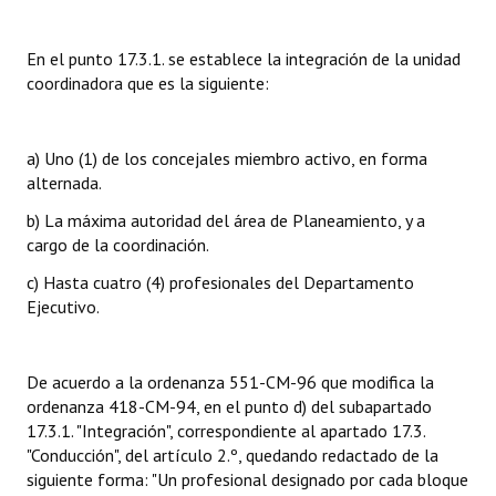
INSTITUCIONAL
En el punto 17.3.1. se establece la integración de la unidad
Antiguos Pobladores
coordinadora que es la siguiente:
Noticias Destacadas
Registros y Distinciones
a) Uno (1) de los concejales miembro activo, en forma
alternada.
Datos Históricos
b) La máxima autoridad del área de Planeamiento, y a
cargo de la coordinación.
Premio al Mérito - Registro
c) Hasta cuatro (4) profesionales del Departamento
Audiencias Públicas - Registro
Ejecutivo.
Mujeres que Dejaron Huellas - Registro
De acuerdo a la ordenanza 551-CM-96 que modifica la
Periodistas Decanos - Registro
ordenanza 418-CM-94, en el punto d) del subapartado
Ciudadano Ilustre - Registro
17.3.1. "Integración", correspondiente al apartado 17.3.
"Conducción", del artículo 2.º, quedando redactado de la
Banca del Vecino - Registro
siguiente forma: "Un profesional designado por cada bloque