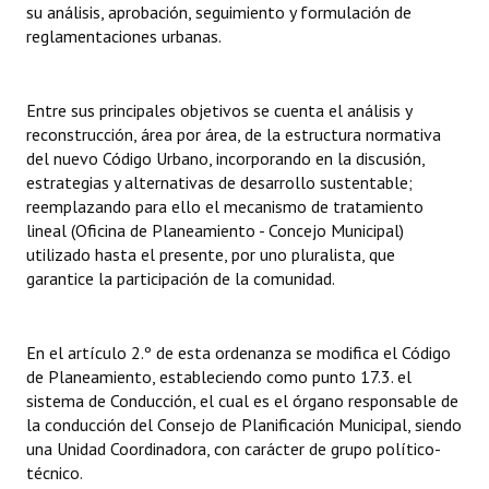
su análisis, aprobación, seguimiento y formulación de
reglamentaciones urbanas.
Dictámenes Asesoría Letrada
Actas de Sesión
Entre sus principales objetivos se cuenta el análisis y
reconstrucción, área por área, de la estructura normativa
Informes de Unidad Coordinadora
del nuevo Código Urbano, incorporando en la discusión,
Ejecución Presupuestaria
estrategias y alternativas de desarrollo sustentable;
reemplazando para ello el mecanismo de tratamiento
Actas de Audiencias Públicas
lineal (Oficina de Planeamiento - Concejo Municipal)
utilizado hasta el presente, por uno pluralista, que
NORMATIVA
garantice la participación de la comunidad.
Comunicaciones
En el artículo 2.º de esta ordenanza se modifica el Código
Declaraciones
de Planeamiento, estableciendo como punto 17.3. el
sistema de Conducción, el cual es el órgano responsable de
Resoluciones
la conducción del Consejo de Planificación Municipal, siendo
una Unidad Coordinadora, con carácter de grupo político-
Resoluciones de Presidencia
técnico.