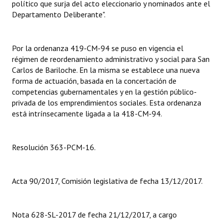
político que surja del acto eleccionario y nominados ante el
Huéspedes de Honor - Registro
Departamento Deliberante".
Antiguos Pobladores - Registro
Por la ordenanza 419-CM-94 se puso en vigencia el
Reconocimientos - Registro
régimen de reordenamiento administrativo y social para San
Carlos de Bariloche. En la misma se establece una nueva
Bariloche, Municipio intercultural
forma de actuación, basada en la concertación de
Entrega de distinciones
competencias gubernamentales y en la gestión público-
privada de los emprendimientos sociales. Esta ordenanza
REFORMA DE LA CARTA ORGÁNICA
está intrínsecamente ligada a la 418-CM-94.
Resolución 363-PCM-16.
Acta 90/2017, Comisión legislativa de fecha 13/12/2017.
Nota 628-SL-2017 de fecha 21/12/2017, a cargo