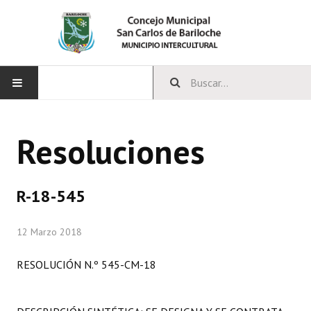
INICIO
Resoluciones
CONCEJO
Bloques Políticos
R-18-545
Integrantes del Concejo
12 Marzo 2018
Comisiones Permanentes
RESOLUCIÓN N.º 545-CM-18
Comisiones Especiales
Concejales Mandato Cumplido