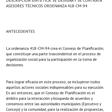
DESCRIPCIÓN SINTÉTICA: SE DESIGNA Y SE CONTRATA
Programas
ASESORES TÉCNICOS ORDENANZA 418-CM-94
LEGISLACIÓN
Constitución Nacional
ANTECEDENTES
Constitución Provincial
La ordenanza 418-CM-94 crea el Consejo de Planificación,
Carta Orgánica 2007
que constituye una parte trascendental en el proceso de
Reglamento Interno
organización social para la participación en la toma de
decisiones.
Digesto
Organigrama
Para lograr eficacia en este proceso, se incluyeron todos
aquellos actores sociales indispensables para su ejecución.
DOCUMENTOS
Es así entonces, que el Consejo de Planificación es el
ámbito para la interacción y búsqueda de acuerdos y
Informes de Gestión
consensos entre las autoridades municipales (Ejecutivo y
Concejo) y la comunidad, para la realización de propuestas,
Proyectos Presentados