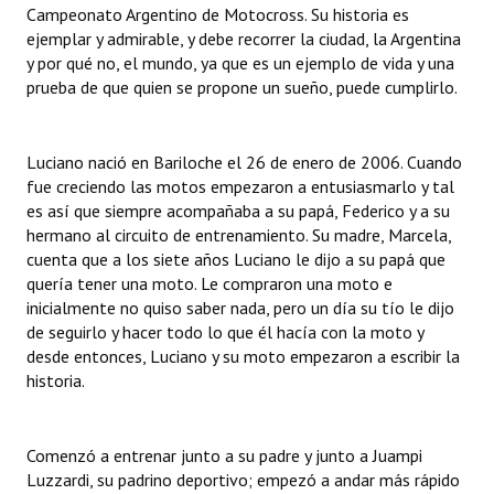
Campeonato Argentino de Motocross. Su historia es
ejemplar y admirable, y debe recorrer la ciudad, la Argentina
Dictámenes Asesoría Letrada
y por qué no, el mundo, ya que es un ejemplo de vida y una
prueba de que quien se propone un sueño, puede cumplirlo.
Actas de Sesión
Informes de Unidad Coordinadora
Luciano nació en Bariloche el 26 de enero de 2006. Cuando
Ejecución Presupuestaria
fue creciendo las motos empezaron a entusiasmarlo y tal
es así que siempre acompañaba a su papá, Federico y a su
Actas de Audiencias Públicas
hermano al circuito de entrenamiento. Su madre, Marcela,
cuenta que a los siete años Luciano le dijo a su papá que
NORMATIVA
quería tener una moto. Le compraron una moto e
inicialmente no quiso saber nada, pero un día su tío le dijo
Comunicaciones
de seguirlo y hacer todo lo que él hacía con la moto y
desde entonces, Luciano y su moto empezaron a escribir la
Declaraciones
historia.
Resoluciones
Comenzó a entrenar junto a su padre y junto a Juampi
Resoluciones de Presidencia
Luzzardi, su padrino deportivo; empezó a andar más rápido