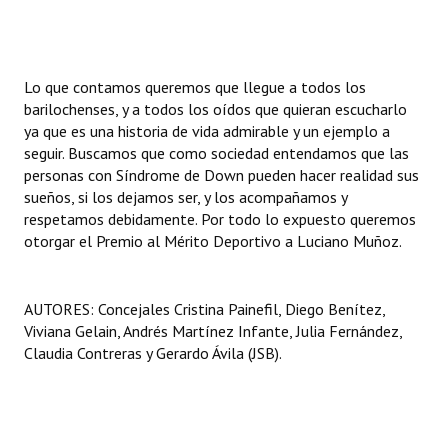
Huéspedes de Honor - Registro
Antiguos Pobladores - Registro
Lo que contamos queremos que llegue a todos los
Reconocimientos - Registro
barilochenses, y a todos los oídos que quieran escucharlo
ya que es una historia de vida admirable y un ejemplo a
Bariloche, Municipio intercultural
seguir. Buscamos que como sociedad entendamos que las
personas con Síndrome de Down pueden hacer realidad sus
Entrega de distinciones
sueños, si los dejamos ser, y los acompañamos y
respetamos debidamente. Por todo lo expuesto queremos
REFORMA DE LA CARTA ORGÁNICA
otorgar el Premio al Mérito Deportivo a Luciano Muñoz.
AUTORES: Concejales Cristina Painefil, Diego Benítez,
Viviana Gelain, Andrés Martínez Infante, Julia Fernández,
Claudia Contreras y Gerardo Ávila (JSB).