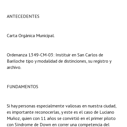
Programas
ANTECEDENTES
LEGISLACIÓN
Constitución Nacional
Carta Orgánica Municipal.
Constitución Provincial
Ordenanza 1349-CM-03: Instituir en San Carlos de
Carta Orgánica 2007
Bariloche tipo y modalidad de distinciones, su registro y
Reglamento Interno
archivo.
Digesto
FUNDAMENTOS
Organigrama
DOCUMENTOS
Si hay personas especialmente valiosas en nuestra ciudad,
es importante reconocerlas, y este es el caso de Luciano
Informes de Gestión
Muñoz, quien con 11 años se convirtió en el primer piloto
con Síndrome de Down en correr una competencia del
Proyectos Presentados