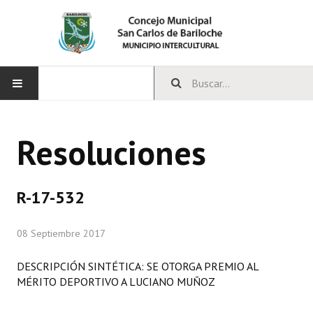
INICIO
Resoluciones
CONCEJO
Bloques Políticos
R-17-532
Integrantes del Concejo
08 Septiembre 2017
Comisiones Permanentes
DESCRIPCIÓN SINTÉTICA: SE OTORGA PREMIO AL
Comisiones Especiales
MÉRITO DEPORTIVO A LUCIANO MUÑOZ
Concejales Mandato Cumplido