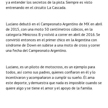
y a entender los secretos de la pista. Siempre es visto
INSTITUCIONAL
entrenando en el circuito La Cascada.
Antiguos Pobladores
Luciano debutó en el Campeonato Argentino de MX en abril
Noticias Destacadas
de 2015, con una moto 50 centímetros cúbicos, en la
Registros y Distinciones
categoría Minicross B y volvió a correr en abril de 2016. Se
convirtió entonces en el primer chico en la Argentina con
Datos Históricos
síndrome de Down en subirse a una moto de cross y correr
una fecha del Campeonato Argentino.
Premio al Mérito - Registro
Audiencias Públicas - Registro
Luciano, es un piloto de motocross, es un ejemplo para
todos, así como sus padres, quienes confiaron en él y lo
Mujeres que Dejaron Huellas - Registro
incentivaron y acompañaron a cumplir su sueño. Él ama
este deporte, y demuestra que nada es imposible cuando se
Periodistas Decanos - Registro
quiere algo y se tiene el amor y el apoyo de la familia.
Ciudadano Ilustre - Registro
Banca del Vecino - Registro