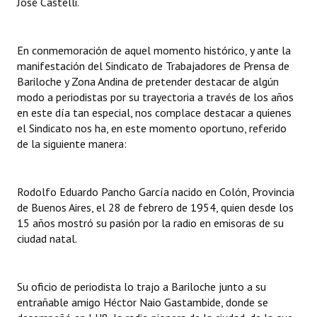
José Castelli.
INSTITUCIONAL
Antiguos Pobladores
En conmemoración de aquel momento histórico, y ante la
manifestación del Sindicato de Trabajadores de Prensa de
Noticias Destacadas
Bariloche y Zona Andina de pretender destacar de algún
modo a periodistas por su trayectoria a través de los años
Registros y Distinciones
en este día tan especial, nos complace destacar a quienes
el Sindicato nos ha, en este momento oportuno, referido
Datos Históricos
de la siguiente manera:
Premio al Mérito - Registro
Audiencias Públicas - Registro
Rodolfo Eduardo Pancho García nacido en Colón, Provincia
de Buenos Aires, el 28 de febrero de 1954, quien desde los
Mujeres que Dejaron Huellas - Registro
15 años mostró su pasión por la radio en emisoras de su
ciudad natal.
Periodistas Decanos - Registro
Ciudadano Ilustre - Registro
Su oficio de periodista lo trajo a Bariloche junto a su
entrañable amigo Héctor Naio Gastambide, donde se
Banca del Vecino - Registro