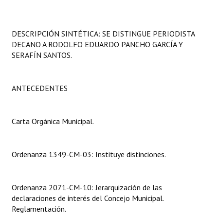
Programas
LEGISLACIÓN
DESCRIPCIÓN SINTÉTICA: SE DISTINGUE PERIODISTA
DECANO A RODOLFO EDUARDO PANCHO GARCÍA Y
Constitución Nacional
SERAFÍN SANTOS.
Constitución Provincial
ANTECEDENTES
Carta Orgánica 2007
Reglamento Interno
Carta Orgánica Municipal.
Digesto
Ordenanza 1349-CM-03: Instituye distinciones.
Organigrama
DOCUMENTOS
Ordenanza 2071-CM-10: Jerarquización de las
declaraciones de interés del Concejo Municipal.
Informes de Gestión
Reglamentación.
Proyectos Presentados