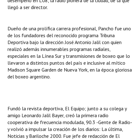
desempeñó en LU8, la radio pionera de la ciudad, de la que
Huéspedes de Honor - Registro
llegó a ser director.
Antiguos Pobladores - Registro
Dueño de una prolífica carrera profesional, Pancho fue uno
Reconocimientos - Registro
de los fundadores del reconocido programa Tribuna
Deportiva bajo la dirección José Antonio Jalil con quien
Bariloche, Municipio intercultural
realizó además innumerables programas radiales,
especiales en la Línea Sur y transmisiones de boxeo que lo
Entrega de distinciones
llevaron a distintos puntos del país e inclusive al mítico
Madison Square Garden de Nueva York, en la época gloriosa
REFORMA DE LA CARTA ORGÁNICA
del boxeo argentino.
Fundó la revista deportiva, El Equipo; junto a su colega y
amigo Leonardo Jalil Bayer, creó la primera radio
cooperativa de frecuencia modulada, 90.3 -Gente de Radio-
y volvió a impulsar la creación de los diarios: La última,
Noticias y Bariloche 2000. Fue jefe de redacción de El