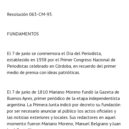
Dictámenes Asesoría Letrada
Resolución 063-CM-93.
Actas de Sesión
FUNDAMENTOS
Informes de Unidad Coordinadora
Ejecución Presupuestaria
El 7 de junio se conmemora el Día del Periodista,
Actas de Audiencias Públicas
establecido en 1938 por el Primer Congreso Nacional de
Periodistas celebrado en Córdoba, en recuerdo del primer
NORMATIVA
medio de prensa con ideas patrióticas.
Comunicaciones
El 7 de junio de 1810 Mariano Moreno fundó la Gazeta de
Declaraciones
Buenos Ayres, primer periódico de la etapa independentista
argentina. La Primera Junta indicó por decreto su fundación
Resoluciones
por ser necesario anunciar al público los actos oficiales y
las noticias exteriores y locales. Sus redactores en aquel
Resoluciones de Presidencia
momento fueron Mariano Moreno, Manuel Belgrano y Juan