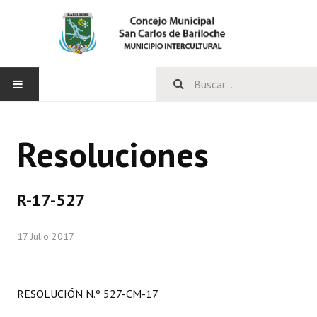
INICIO
Resoluciones
CONCEJO
Bloques Políticos
R-17-527
Integrantes del Concejo
17 Julio 2017
Comisiones Permanentes
Comisiones Especiales
RESOLUCIÓN N.º 527-CM-17
Concejales Mandato Cumplido