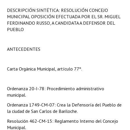
Programas
DESCRIPCIÓN SINTÉTICA: RESOLUCIÓN CONCEJO
MUNICIPAL OPOSICIÓN EFECTUADA POR EL SR. MIGUEL
LEGISLACIÓN
FERDINANDO RUSSO, A CANDIDATA A DEFENSOR DEL
PUEBLO
Constitución Nacional
Constitución Provincial
ANTECEDENTES
Carta Orgánica 2007
Reglamento Interno
Carta Orgánica Municipal, artículo 77º.
Digesto
Ordenanza 20-I-78: Procedimiento administrativo
Organigrama
municipal.
Ordenanza 1749-CM-07: Crea la Defensoría del Pueblo de
DOCUMENTOS
la ciudad de San Carlos de Bariloche.
Informes de Gestión
Resolución 462-CM-15: Reglamento Interno del Concejo
Municipal.
Proyectos Presentados