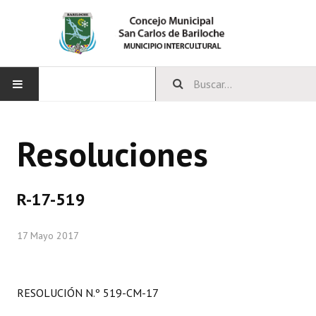
INICIO
Resoluciones
CONCEJO
Bloques Políticos
R-17-519
Integrantes del Concejo
17 Mayo 2017
Comisiones Permanentes
Comisiones Especiales
RESOLUCIÓN N.º 519-CM-17
Concejales Mandato Cumplido