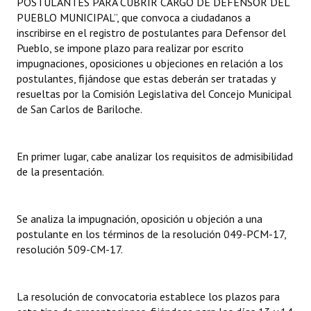
POSTULANTES PARA CUBRIR CARGO DE DEFENSOR DEL
Huéspedes de Honor - Registro
PUEBLO MUNICIPAL”, que convoca a ciudadanos a
inscribirse en el registro de postulantes para Defensor del
Antiguos Pobladores - Registro
Pueblo, se impone plazo para realizar por escrito
impugnaciones, oposiciones u objeciones en relación a los
Reconocimientos - Registro
postulantes, fijándose que estas deberán ser tratadas y
resueltas por la Comisión Legislativa del Concejo Municipal
Bariloche, Municipio intercultural
de San Carlos de Bariloche.
Entrega de distinciones
En primer lugar, cabe analizar los requisitos de admisibilidad
REFORMA DE LA CARTA ORGÁNICA
de la presentación.
Se analiza la impugnación, oposición u objeción a una
postulante en los términos de la resolución 049-PCM-17,
resolución 509-CM-17.
La resolución de convocatoria establece los plazos para