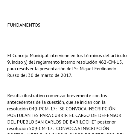
INSTITUCIONAL
Antiguos Pobladores
FUNDAMENTOS
Noticias Destacadas
Registros y Distinciones
Datos Históricos
El Concejo Municipal interviene en los términos del artículo
9, inciso y) del reglamento interno resolución 462-CM-15,
Premio al Mérito - Registro
para resolver la presentación del Sr. Miguel Ferdinando
Russo del 30 de marzo de 2017.
Audiencias Públicas - Registro
Mujeres que Dejaron Huellas - Registro
Resulta ilustrativo comenzar brevemente con los
antecedentes de la cuestión, que se inician con la
Periodistas Decanos - Registro
resolución 049-PCM-17: “SE CONVOCA INSCRIPCIÓN
POSTULANTES PARA CUBRIR EL CARGO DE DEFENSOR
Ciudadano Ilustre - Registro
DEL PUEBLO SAN CARLOS DE BARILOCHE”, posterior
Banca del Vecino - Registro
resolución 509-CM-17: “CONVOCA A INSCRIPCIÓN