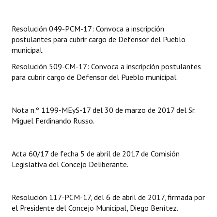
Dictámenes Asesoría Letrada
Resolución 049-PCM-17: Convoca a inscripción
postulantes para cubrir cargo de Defensor del Pueblo
Actas de Sesión
municipal.
Informes de Unidad Coordinadora
Resolución 509-CM-17: Convoca a inscripción postulantes
para cubrir cargo de Defensor del Pueblo municipal.
Ejecución Presupuestaria
Actas de Audiencias Públicas
Nota n.º 1199-MEyS-17 del 30 de marzo de 2017 del Sr.
Miguel Ferdinando Russo.
NORMATIVA
Comunicaciones
Acta 60/17 de fecha 5 de abril de 2017 de Comisión
Declaraciones
Legislativa del Concejo Deliberante.
Resoluciones
Resolución 117-PCM-17, del 6 de abril de 2017, firmada por
Resoluciones de Presidencia
el Presidente del Concejo Municipal, Diego Benítez.