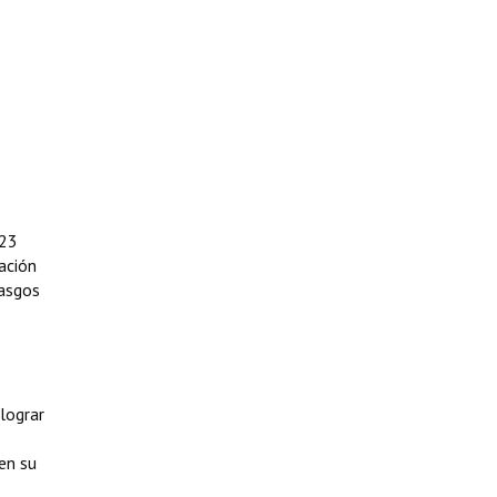
 23
ación
rasgos
lograr
en su