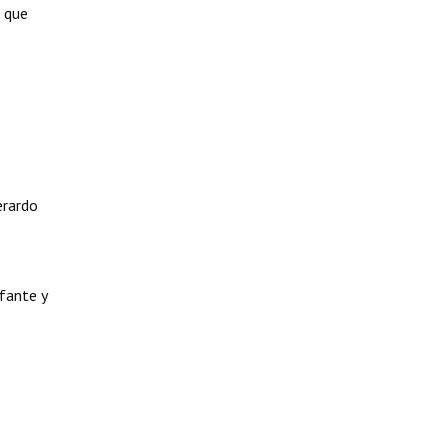
a que
erardo
fante y