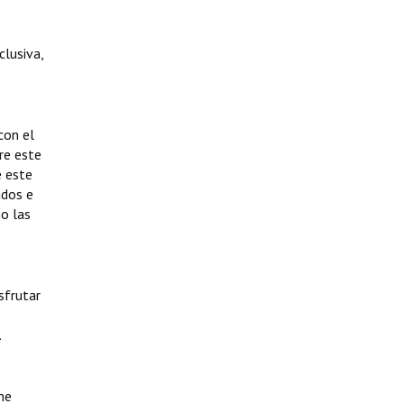
clusiva,
con el
re este
e este
ados e
mo las
sfrutar
.
me