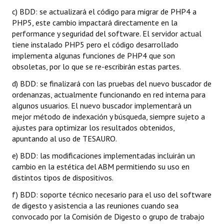
Huéspedes de Honor - Registro
c) BDD: se actualizará el código para migrar de PHP4 a
PHP5, este cambio impactará directamente en la
Antiguos Pobladores - Registro
performance y seguridad del software. El servidor actual
tiene instalado PHP5 pero el código desarrollado
Reconocimientos - Registro
implementa algunas funciones de PHP4 que son
obsoletas, por lo que se re-escribirán estas partes.
Bariloche, Municipio intercultural
d) BDD: se finalizará con las pruebas del nuevo buscador de
Entrega de distinciones
ordenanzas, actualmente funcionando en red interna para
algunos usuarios. El nuevo buscador implementará un
REFORMA DE LA CARTA ORGÁNICA
mejor método de indexación y búsqueda, siempre sujeto a
ajustes para optimizar los resultados obtenidos,
apuntando al uso de TESAURO.
e) BDD: las modificaciones implementadas incluirán un
cambio en la estética del ABM permitiendo su uso en
distintos tipos de dispositivos.
f) BDD: soporte técnico necesario para el uso del software
de digesto y asistencia a las reuniones cuando sea
convocado por la Comisión de Digesto o grupo de trabajo