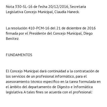
Nota 330-SL-16 de fecha 20/12/2016, Secretaria
Dictámenes Asesoría Letrada
Legislativa Concejo Municipal, Claudia Haneck.
Actas de Sesión
La resolución 410-PCM-16 del 21 de diciembre de 2016
Informes de Unidad Coordinadora
firmada por el Presidente del Concejo Municipal, Diego
Benítez.
Ejecución Presupuestaria
Actas de Audiencias Públicas
FUNDAMENTOS
NORMATIVA
Comunicaciones
El Concejo Municipal dará continuidad a la contratación de
los servicios de un profesional informático, para el
Declaraciones
asesoramiento técnico específico en la tarea formulada en
el ámbito del departamento de Digesto e Informática
Resoluciones
legislativa. A tales fines se acuerda con el profesional:
Resoluciones de Presidencia