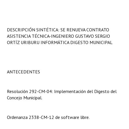
Programas
LEGISLACIÓN
DESCRIPCIÓN SINTÉTICA: SE RENUEVA CONTRATO
Constitución Nacional
ASISTENCIA TÉCNICA-INGENIERO GUSTAVO SERGIO
ORTÍZ URIBURU INFORMÁTICA DIGESTO MUNICIPAL
Constitución Provincial
Carta Orgánica 2007
Reglamento Interno
ANTECEDENTES
Digesto
Resolución 292-CM-04: Implementación del Digesto del
Organigrama
Concejo Municipal.
DOCUMENTOS
Ordenanza 2338-CM-12 de software libre.
Informes de Gestión
Proyectos Presentados