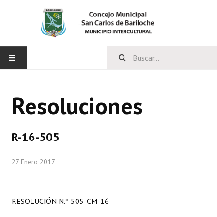
INICIO
Resoluciones
CONCEJO
Bloques Políticos
R-16-505
Integrantes del Concejo
27 Enero 2017
Comisiones Permanentes
Comisiones Especiales
RESOLUCIÓN N.º 505-CM-16
Concejales Mandato Cumplido