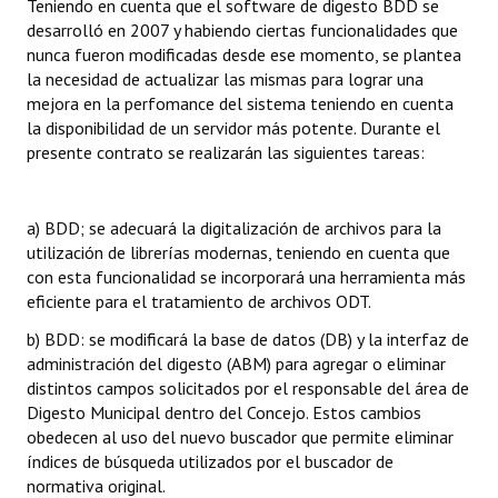
Teniendo en cuenta que el software de digesto BDD se
INSTITUCIONAL
desarrolló en 2007 y habiendo ciertas funcionalidades que
nunca fueron modificadas desde ese momento, se plantea
Antiguos Pobladores
la necesidad de actualizar las mismas para lograr una
mejora en la perfomance del sistema teniendo en cuenta
Noticias Destacadas
la disponibilidad de un servidor más potente. Durante el
presente contrato se realizarán las siguientes tareas:
Registros y Distinciones
Datos Históricos
a) BDD; se adecuará la digitalización de archivos para la
Premio al Mérito - Registro
utilización de librerías modernas, teniendo en cuenta que
con esta funcionalidad se incorporará una herramienta más
Audiencias Públicas - Registro
eficiente para el tratamiento de archivos ODT.
b) BDD: se modificará la base de datos (DB) y la interfaz de
Mujeres que Dejaron Huellas - Registro
administración del digesto (ABM) para agregar o eliminar
Periodistas Decanos - Registro
distintos campos solicitados por el responsable del área de
Digesto Municipal dentro del Concejo. Estos cambios
Ciudadano Ilustre - Registro
obedecen al uso del nuevo buscador que permite eliminar
índices de búsqueda utilizados por el buscador de
Banca del Vecino - Registro
normativa original.