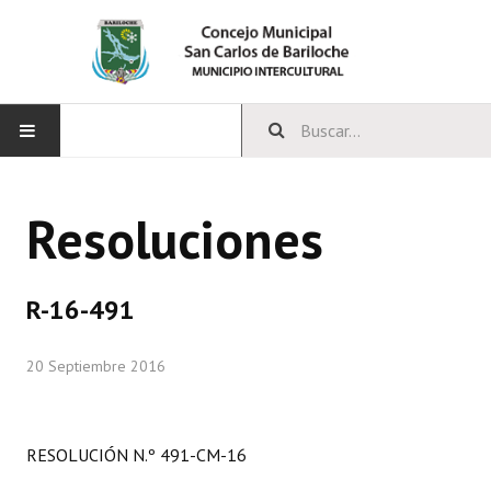
INICIO
Resoluciones
CONCEJO
Bloques Políticos
R-16-491
Integrantes del Concejo
20 Septiembre 2016
Comisiones Permanentes
Comisiones Especiales
RESOLUCIÓN N.º 491-CM-16
Concejales Mandato Cumplido