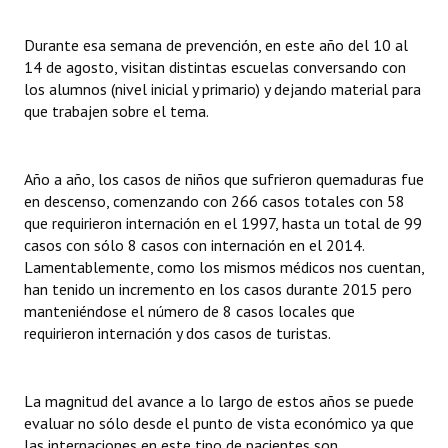
Huéspedes de Honor - Registro
Durante esa semana de prevención, en este año del 10 al
Antiguos Pobladores - Registro
14 de agosto, visitan distintas escuelas conversando con
los alumnos (nivel inicial y primario) y dejando material para
Reconocimientos - Registro
que trabajen sobre el tema.
Bariloche, Municipio intercultural
Año a año, los casos de niños que sufrieron quemaduras fue
Entrega de distinciones
en descenso, comenzando con 266 casos totales con 58
que requirieron internación en el 1997, hasta un total de 99
REFORMA DE LA CARTA ORGÁNICA
casos con sólo 8 casos con internación en el 2014.
Lamentablemente, como los mismos médicos nos cuentan,
han tenido un incremento en los casos durante 2015 pero
manteniéndose el número de 8 casos locales que
requirieron internación y dos casos de turistas.
La magnitud del avance a lo largo de estos años se puede
evaluar no sólo desde el punto de vista económico ya que
las internaciones en este tipo de pacientes son