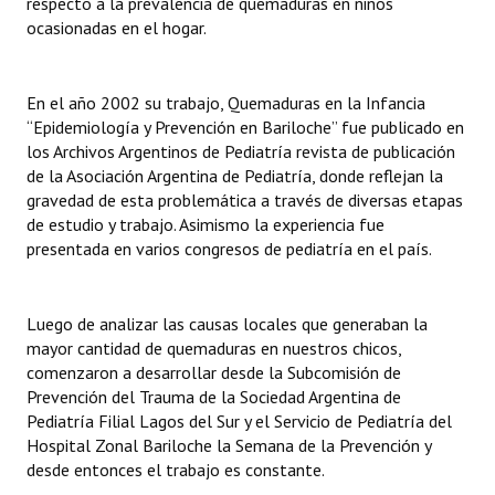
respecto a la prevalencia de quemaduras en niños
INSTITUCIONAL
ocasionadas en el hogar.
Antiguos Pobladores
En el año 2002 su trabajo, Quemaduras en la Infancia
Noticias Destacadas
“Epidemiología y Prevención en Bariloche” fue publicado en
los Archivos Argentinos de Pediatría revista de publicación
Registros y Distinciones
de la Asociación Argentina de Pediatría, donde reflejan la
gravedad de esta problemática a través de diversas etapas
Datos Históricos
de estudio y trabajo. Asimismo la experiencia fue
Premio al Mérito - Registro
presentada en varios congresos de pediatría en el país.
Audiencias Públicas - Registro
Luego de analizar las causas locales que generaban la
Mujeres que Dejaron Huellas - Registro
mayor cantidad de quemaduras en nuestros chicos,
comenzaron a desarrollar desde la Subcomisión de
Periodistas Decanos - Registro
Prevención del Trauma de la Sociedad Argentina de
Pediatría Filial Lagos del Sur y el Servicio de Pediatría del
Ciudadano Ilustre - Registro
Hospital Zonal Bariloche la Semana de la Prevención y
desde entonces el trabajo es constante.
Banca del Vecino - Registro