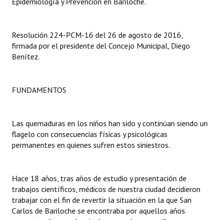
Epidemiología y Prevención en Bariloche.
Dictámenes Asesoría Letrada
Resolución 224-PCM-16 del 26 de agosto de 2016,
Actas de Sesión
firmada por el presidente del Concejo Municipal, Diego
Benítez.
Informes de Unidad Coordinadora
Ejecución Presupuestaria
FUNDAMENTOS
Actas de Audiencias Públicas
NORMATIVA
Las quemaduras en los niños han sido y continúan siendo un
flagelo con consecuencias físicas y psicológicas
permanentes en quienes sufren estos siniestros.
Comunicaciones
Declaraciones
Hace 18 años, tras años de estudio y presentación de
Resoluciones
trabajos científicos, médicos de nuestra ciudad decidieron
trabajar con el fin de revertir la situación en la que San
Resoluciones de Presidencia
Carlos de Bariloche se encontraba por aquellos años