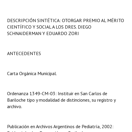
Programas
LEGISLACIÓN
DESCRIPCIÓN SINTÉTICA: OTORGAR PREMIO AL MÉRITO
CIENTÍFICO Y SOCIAL A LOS DRES. DIEGO
Constitución Nacional
SCHNAIDERMAN Y EDUARDO ZORI
Constitución Provincial
ANTECEDENTES
Carta Orgánica 2007
Reglamento Interno
Carta Orgánica Municipal.
Digesto
Ordenanza 1349-CM-03: Instituir en San Carlos de
Organigrama
Bariloche tipo y modalidad de distinciones, su registro y
archivo.
DOCUMENTOS
Informes de Gestión
Publicación en Archivos Argentinos de Pediatría, 2002:
Proyectos Presentados