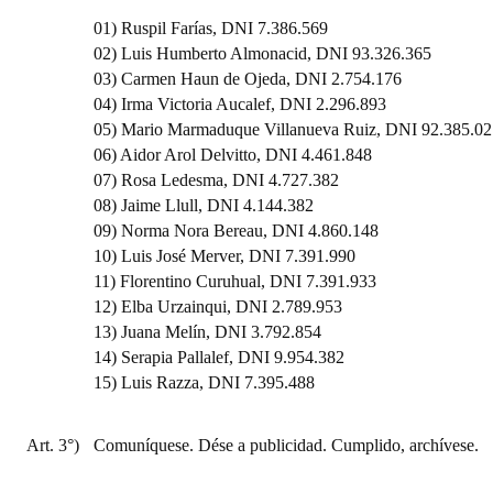
Huéspedes de Honor - Registro
01) Ruspil Farías, DNI 7.386.569
02) Luis Humberto Almonacid, DNI 93.326.365
Antiguos Pobladores - Registro
03) Carmen Haun de Ojeda, DNI 2.754.176
04) Irma Victoria Aucalef, DNI 2.296.893
Reconocimientos - Registro
05) Mario Marmaduque Villanueva Ruiz, DNI 92.385.02
06) Aidor Arol Delvitto, DNI 4.461.848
Bariloche, Municipio intercultural
07) Rosa Ledesma, DNI 4.727.382
Entrega de distinciones
08) Jaime Llull, DNI 4.144.382
09) Norma Nora Bereau, DNI 4.860.148
REFORMA DE LA CARTA ORGÁNICA
10) Luis José Merver, DNI 7.391.990
11) Florentino Curuhual, DNI 7.391.933
12) Elba Urzainqui, DNI 2.789.953
13) Juana Melín, DNI 3.792.854
14) Serapia Pallalef, DNI 9.954.382
15) Luis Razza, DNI 7.395.488
Art. 3°)
Comuníquese. Dése a publicidad. Cumplido, archívese.