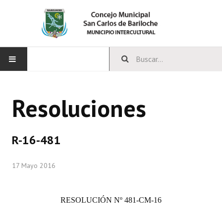
INICIO
Resoluciones
CONCEJO
Bloques Políticos
R-16-481
Integrantes del Concejo
17 Mayo 2016
Comisiones Permanentes
Comisiones Especiales
RESOLUCIÓN
Nº 481-CM-16
Concejales Mandato Cumplido