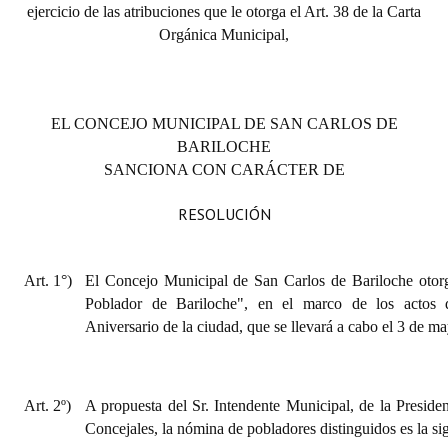
ejercicio de las atribuciones que le otorga el Art. 38 de la Carta
INSTITUCIONAL
Orgánica Municipal,
Antiguos Pobladores
Noticias Destacadas
EL CONCEJO MUNICIPAL DE SAN CARLOS DE
Registros y Distinciones
BARILOCHE
SANCIONA CON CARÁCTER DE
Datos Históricos
RESOLUCIÓN
Premio al Mérito - Registro
Audiencias Públicas - Registro
Art. 1°)
El Concejo Municipal de San Carlos de Bariloche otorg
Mujeres que Dejaron Huellas - Registro
Poblador de Bariloche", en el marco de los actos
Aniversario de la ciudad, que se llevará a cabo el 3 de m
Periodistas Decanos - Registro
Ciudadano Ilustre - Registro
Art. 2º)
A propuesta del Sr. Intendente Municipal, de la Preside
Banca del Vecino - Registro
Concejales, la nómina de pobladores distinguidos es la si