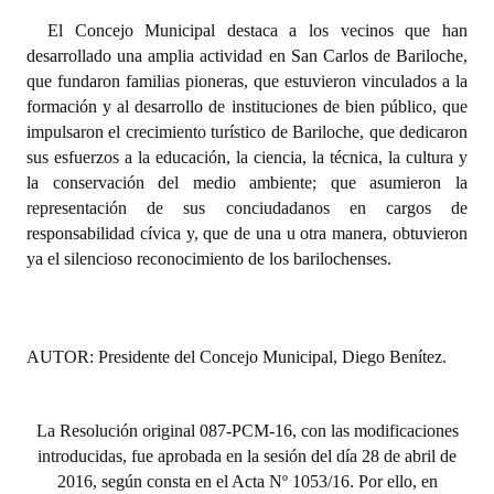
El Concejo Municipal destaca a los vecinos que han
Dictámenes Asesoría Letrada
desarrollado una amplia actividad en San Carlos de Bariloche,
que fundaron familias pioneras, que estuvieron vinculados a la
Actas de Sesión
formación y al desarrollo de instituciones de bien público, que
impulsaron el crecimiento turístico de Bariloche, que dedicaron
Informes de Unidad Coordinadora
sus esfuerzos a la educación, la ciencia, la técnica, la cultura y
Ejecución Presupuestaria
la conservación del medio ambiente; que asumieron la
representación de sus conciudadanos en cargos de
Actas de Audiencias Públicas
responsabilidad cívica y, que de una u otra manera, obtuvieron
ya el silencioso reconocimiento de los barilochenses.
NORMATIVA
Comunicaciones
AUTOR: Presidente del Concejo Municipal, Diego Benítez.
Declaraciones
Resoluciones
La Resolución original 087-PCM-16, con las modificaciones
introducidas, fue aprobada en la sesión del día 28 de abril de
Resoluciones de Presidencia
2016, según consta en el Acta Nº 1053/16. Por ello, en