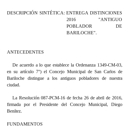
Programas
DESCRIPCIÓN SINTÉTICA:
ENTREGA DISTINCIONES
LEGISLACIÓN
2016 "ANTIGUO
POBLADOR DE
Constitución Nacional
BARILOCHE".
Constitución Provincial
ANTECEDENTES
Carta Orgánica 2007
De acuerdo a lo que establece la Ordenanza 1349-CM-03,
Reglamento Interno
en su artículo 7°) el Concejo Municipal de San Carlos de
Bariloche distingue a los antiguos pobladores de nuestra
Digesto
ciudad.
Organigrama
La Resolución 087-PCM-16 de fecha 26 de abril de 2016,
DOCUMENTOS
firmada por el Presidente del Concejo Municipal, Diego
Benítez.
Informes de Gestión
FUNDAMENTOS
Proyectos Presentados