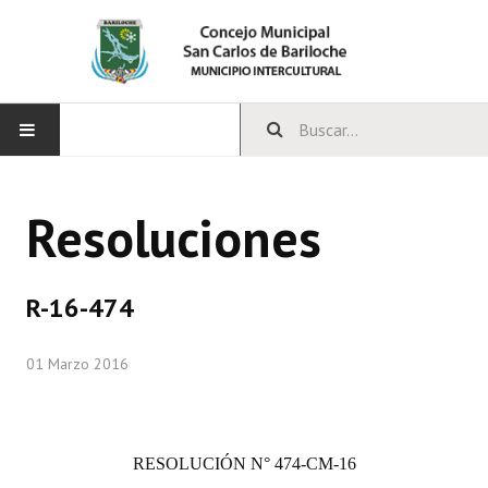
INICIO
Resoluciones
CONCEJO
Bloques Políticos
R-16-474
Integrantes del Concejo
01 Marzo 2016
Comisiones Permanentes
Comisiones Especiales
RESOLUCIÓN
N° 474-CM-16
Concejales Mandato Cumplido