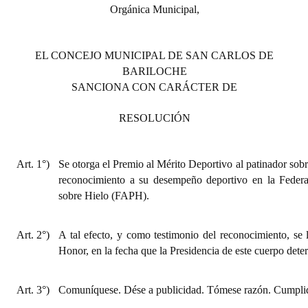
INSTITUCIONAL
Orgánica Municipal,
Antiguos Pobladores
EL CONCEJO MUNICIPAL DE SAN CARLOS DE
Noticias Destacadas
BARILOCHE
SANCIONA CON CARÁCTER DE
Registros y Distinciones
RESOLUCIÓN
Datos Históricos
Premio al Mérito - Registro
Art. 1°)
Se otorga el Premio al Mérito Deportivo al patinador sob
reconocimiento a su desempeño deportivo en la Federa
Audiencias Públicas - Registro
sobre Hielo (FAPH).
Mujeres que Dejaron Huellas - Registro
Art. 2°)
A tal efecto, y como testimonio del reconocimiento, se
Periodistas Decanos - Registro
Honor, en la fecha que la Presidencia de este cuerpo dete
Ciudadano Ilustre - Registro
Art. 3°)
Comuníquese. Dése a publicidad. Tómese razón. Cumplid
Banca del Vecino - Registro