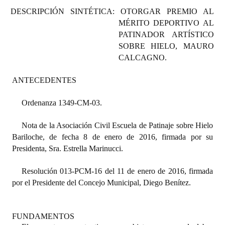
Programas
DESCRIPCIÓN SINTÉTICA:
OTORGAR PREMIO AL
MÉRITO DEPORTIVO AL
LEGISLACIÓN
PATINADOR ARTÍSTICO
SOBRE HIELO, MAURO
Constitución Nacional
CALCAGNO.
Constitución Provincial
ANTECEDENTES
Carta Orgánica 2007
Ordenanza 1349-CM-03.
Reglamento Interno
Nota de la Asociación Civil Escuela de Patinaje sobre Hielo
Bariloche, de fecha 8 de enero de 2016, firmada por su
Digesto
Presidenta, Sra. Estrella Marinucci.
Organigrama
Resolución 013-PCM-16 del 11 de enero de 2016, firmada
DOCUMENTOS
por el Presidente del Concejo Municipal, Diego Benítez.
Informes de Gestión
FUNDAMENTOS
Proyectos Presentados