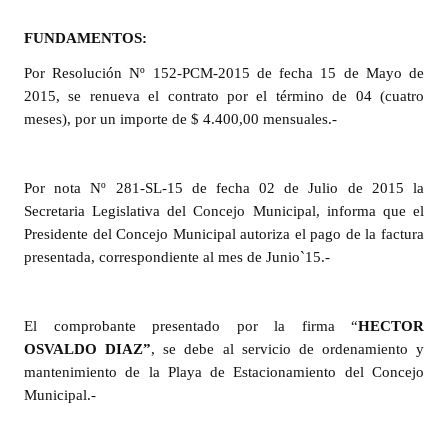
FUNDAMENTOS:
Dictámenes Asesoría Letrada
Por Resolución Nº 152-PCM-2015 de fecha 15 de Mayo de
Actas de Sesión
2015, se renueva el contrato por el término de 04 (cuatro
meses), por un importe de $ 4.400,00 mensuales.-
Informes de Unidad Coordinadora
Ejecución Presupuestaria
Por nota Nº 281-SL-15 de fecha 02 de Julio de 2015 la
Actas de Audiencias Públicas
Secretaria Legislativa del Concejo Municipal, informa que el
Presidente del Concejo Municipal autoriza el pago de la factura
NORMATIVA
presentada, correspondiente al mes de Junio`15.-
Comunicaciones
El comprobante presentado por la firma “
HECTOR
Declaraciones
OSVALDO DIAZ”
, se debe al servicio de ordenamiento y
mantenimiento de la Playa de Estacionamiento del Concejo
Resoluciones
Municipal.-
Resoluciones de Presidencia