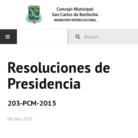
INICIO
Resoluciones de
CONCEJO
Presidencia
Bloques Políticos
Integrantes del Concejo
203-PCM-2015
Comisiones Permanentes
08 Julio 2015
Comisiones Especiales
Concejales Mandato Cumplido