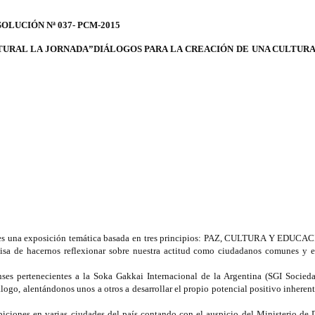
OLUCIÓN Nª 037- PCM-2015
TURAL LA JORNADA”DIÁLOGOS PARA LA CREACIÓN DE UNA CULTURA
es una exposición temática basada en tres principios: PAZ, CULTURA Y EDUCAC
misa de hacernos reflexionar sobre nuestra actitud como ciudadanos comunes y e
ses pertenecientes a la Soka Gakkai Internacional de la Argentina (SGI Socieda
ogo, alentándonos unos a otros a desarrollar el propio potencial positivo inheren
biciones en varias ciudades del país contando con el auspicio del Ministerio de 