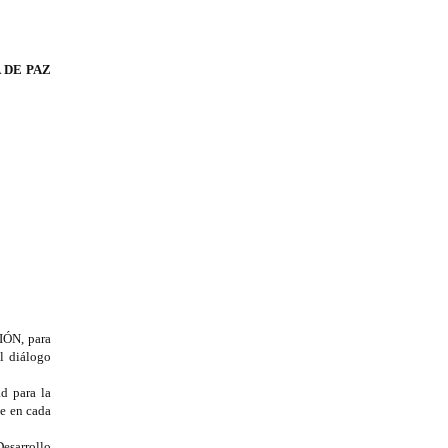
 DE PAZ
IÓN, para
l diálogo
d para la
te en cada
Desarrollo