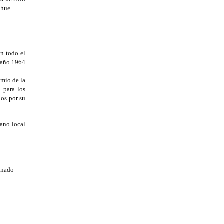
ahue.
en todo el
l año 1964
emio de la
 para los
os por su
lano local
denado