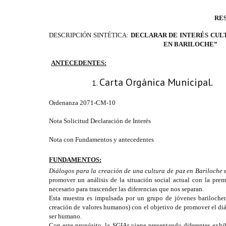
RES
DESCRIPCIÓN SINTÉTICA:
DECLARAR DE INTERÉS CUL
EN BARILOCHE”
ANTECEDENTES:
Carta Orgánica Municipal.
Ordenanza 2071-CM-10
Nota Solicitud Declaración de Interés
Nota con Fundamentos y antecedentes
FUNDAMENTOS:
Diálogos para la creación de una cultura de paz en Bariloche
promover un análisis de la situación social actual con la pre
necesario para trascender las diferencias que nos separan.
Esta muestra es impulsada por un grupo de jóvenes barilochen
creación de valores humanos) con el objetivo de promover el diál
ser humano.
Con este propósito, la SGIAr viene presentando diferentes exhi