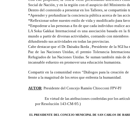
Social de Nación, y en la región con el auspicio del Ministerio
Dentro del contenido a presentar en los Talleres, se compartirán t
*Aprender y profundizar la conciencia pública acerca de las acc
*Reflexionar sobre nuestro estilo de vida y modificarlo ṕara favor
*Empoderar a las personas a fin de que cada individuo realice acc
LA Soka Gakkai Internacional es una asociación basada en la fi
mundo a partir de diversas actividades, contando con miembros ad
difundiendo sus actividades en todas las provincias.
Cabe destacar que el Dr. Daisaku Ikeda , Presidente de la SGI ha
Paz de las Naciones Unidas, el premio Tolerancia Internacio
Refugiados de las Naciones Unidas. Se suman también más de do
incansable esfuerzo en promover una educación humanista.
Compartir en la comunidad estos “Diálogos para la creación de 
frente a la magnitud de los retos que enfrenta la humanidad.
AUTOR
: Presidente del Concejo Ramón Chiocconi FPV-PJ
En virtud de las atribuciones conferidas por los artíc
por Resolución 143-CM-95.)
EL PRESIDENTE DEL CONCEJO MUNICIPAL DE SAN CARLOS DE BAR