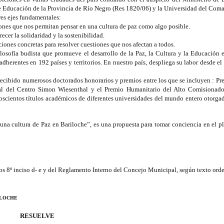
 de Educación de la Provincia de Río Negro (Res 1820/06) y la Universidad del Com
res ejes fundamentales:
iones que nos permitan pensar en una cultura de paz como algo posible.
ecer la solidaridad y la sostenibilidad.
iones concretas para resolver cuestiones que nos afectan a todos.
losofía budista que promueve el desarrollo de la Paz, la Cultura y la Educación 
herentes en 192 países y territorios. En nuestro país, despliega su labor desde e
 recibido numerosos doctorados honorarios y premios entre los que se incluyen : Pr
nal del Centro Simon Wiesenthal y el Premio Humanitario del Alto Comisionado
scientos títulos académicos de diferentes universidades del mundo entero otorgad
una cultura de Paz en Bariloche”, es una propuesta para tomar conciencia en el p
ulos 8º inciso d- e y del Reglamento Interno del Concejo Municipal, según texto or
ILOCHE
RESUELVE