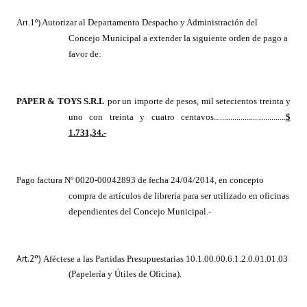
INSTITUCIONAL
Art.1º) Autorizar al Departamento Despacho y Administración del
Concejo Municipal a extender la siguiente orden de pago a
Antiguos Pobladores
favor de:
Noticias Destacadas
Registros y Distinciones
PAPER & TOYS S.R.L
por un importe de pesos, mil setecientos treinta y
uno con treinta y cuatro centavos...................................
$
Datos Históricos
1.731,34.-
Premio al Mérito - Registro
Audiencias Públicas - Registro
Pago factura Nº 0020-00042893 de fecha 24/04/2014, en concepto
compra de artículos de librería para ser utilizado en oficinas
Mujeres que Dejaron Huellas - Registro
dependientes del Concejo Municipal
.-
Periodistas Decanos - Registro
Art.2º)
Aféctese a las Partidas Presupuestarias 10.1.00.00.6.1.2.0.01.01.03
Ciudadano Ilustre - Registro
(Papelería y Útiles de Oficina).
Banca del Vecino - Registro