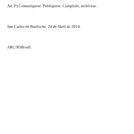
Huéspedes de Honor - Registro
Art.3º) Comuníquese. Publíquese. Cumplido, archívese.
Antiguos Pobladores - Registro
San Carlos de Bariloche, 24 de Abril de 2014.
Reconocimientos - Registro
Bariloche, Municipio intercultural
ARC/RSB/ndf.
Entrega de distinciones
REFORMA DE LA CARTA ORGÁNICA