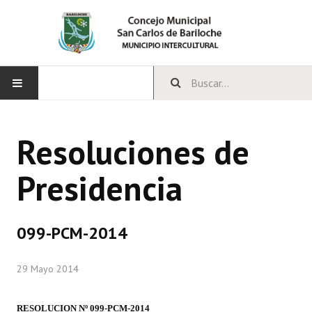
INICIO
Resoluciones de
CONCEJO
Presidencia
Bloques Políticos
Integrantes del Concejo
099-PCM-2014
Comisiones Permanentes
29 Mayo 2014
Comisiones Especiales
Concejales Mandato Cumplido
RESOLUCION Nº 099-PCM-2014