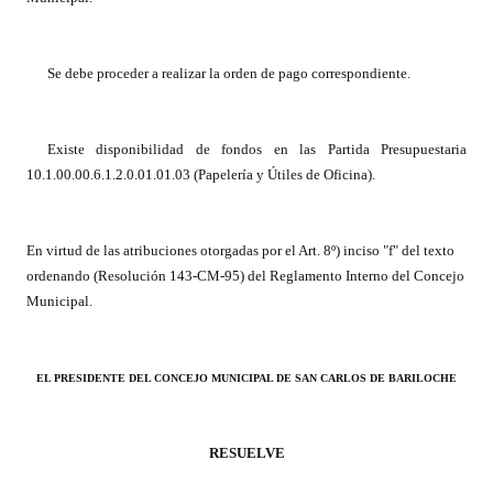
Dictámenes Asesoría Letrada
Se debe proceder a realizar la orden de pago correspondiente.
Actas de Sesión
Informes de Unidad Coordinadora
Existe disponibilidad de fondos en las Partida Presupuestaria
10.1.00.00.6.1.2.0.01.01.03 (Papelería y Útiles de Oficina).
Ejecución Presupuestaria
Actas de Audiencias Públicas
En virtud de las atribuciones otorgadas por el Art. 8º) inciso "f" del texto
NORMATIVA
ordenando (Resolución 143-CM-95) del Reglamento Interno del Concejo
Municipal.
Comunicaciones
Declaraciones
EL PRESIDENTE DEL CONCEJO MUNICIPAL DE SAN CARLOS DE BARILOCHE
Resoluciones
RESUELVE
Resoluciones de Presidencia