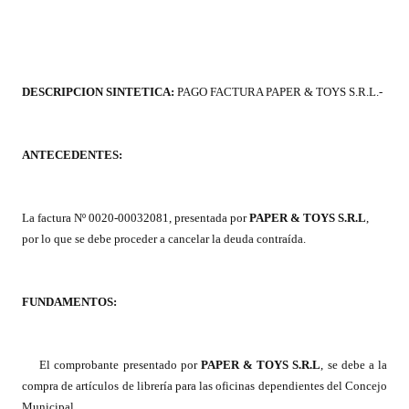
Programas
LEGISLACIÓN
DESCRIPCION SINTETICA:
PAGO FACTURA PAPER & TOYS S.R.L.-
Constitución Nacional
Constitución Provincial
ANTECEDENTES:
Carta Orgánica 2007
Reglamento Interno
La factura Nº 0020-00032081, presentada por
PAPER & TOYS S.R.L
,
por lo que se debe proceder a cancelar la deuda contraída.
Digesto
Organigrama
FUNDAMENTOS:
DOCUMENTOS
El comprobante presentado por
PAPER & TOYS S.R.L
, se debe a la
Informes de Gestión
compra de artículos de librería para las oficinas dependientes del Concejo
Municipal.
Proyectos Presentados